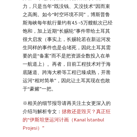
力，只是当年“既没钱、又没技术”因而束
之高阁。如今“时空环境不同”，博斯普鲁
斯海峡每年航行量约有4.5 ~5万艘航次已经
饱和，加上近期“长赐轮”事件带给土耳其
很大启发（事实上，长赐轮若在新运河发
生同样的事件也是会堵死，因此土耳其需
要的是“备案”而不是把资源全数投入在单
一航道上）。再者，目前工程技术对于海
底隧道、跨海大桥等工程已臻成熟，开凿
运河“相对简单”，因此让土耳其现在也敢
于“豪赌”一把。
※相关的细节报导请再关注土女更深入的
介绍与解析专文：
拯救还是毁灭？真正狂
的“伊斯坦堡运河计画（Kanal İstanbul
Projesi）”