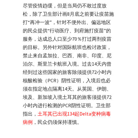
尽管疫情趋缓，但是当局仍不敢过度放
松，除了卫生部计画8月底之前要让疫苗施
打“再冲一波”，针对不便外出、偏远地区
的民众提供“行动医疗、到府施打疫苗”的
服务，达成总人口至少70％打过两剂疫苗
的目标。另外针对国际航班也检讨政策，
禁止来自孟加拉、巴西、南非、印度、尼
泊尔、斯里兰卡航班入境。过去14天内曾
经到过这些国家的旅客除须提供72小时内
核酸检验（PCR）阴性证明，入境后也必
须在指定地点隔离14天。从英国、伊朗、
埃及、新加坡入境土耳其的旅客须提供72
小时内进行检测的PCR阴性证明。卫生部
指出，
土耳其已出现134起Delta变种病毒
病例
，民众仍须保持谨慎。