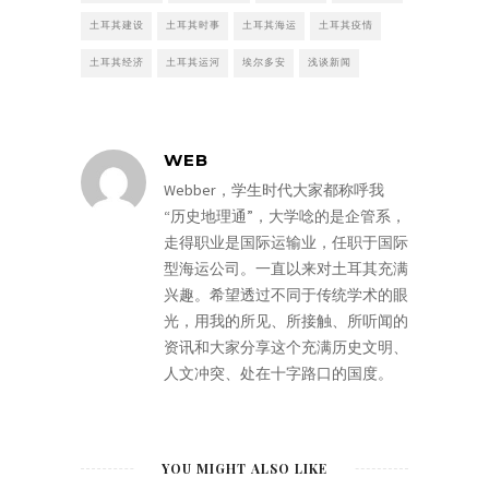
土耳其建设
土耳其时事
土耳其海运
土耳其疫情
土耳其经济
土耳其运河
埃尔多安
浅谈新闻
WEB
Webber，学生时代大家都称呼我
“历史地理通”，大学唸的是企管系，
走得职业是国际运输业，任职于国际
型海运公司。一直以来对土耳其充满
兴趣。希望透过不同于传统学术的眼
光，用我的所见、所接触、所听闻的
资讯和大家分享这个充满历史文明、
人文冲突、处在十字路口的国度。
YOU MIGHT ALSO LIKE