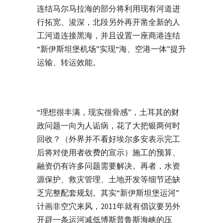
连结马尔马拉海的部分将利用现有河道进
行拓宽、浚深，北段另外再开凿全新的人
工河道连接黑海，并且设置一座商港连结
“新伊斯坦堡机场”实现“海、空港一体”提升
运输、转运效能。
“理想很丰满，现实很骨感”，土耳其的财
政问题一向为人诟病，花了大把银两何时
回收？（外界并不看好埃尔多安表示完工
后将对使用者收费的宣示）施工的预算、
融资仍有许多问题需要解决。再者，水资
源保护、救灾管理、土地开发等细节还缺
乏完整配套规划。其实“新伊斯坦堡运河”
计画非空穴来风，2011年就有倡议要另外
开辟一条运河减低博斯普鲁斯海峡的压