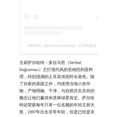
MEZRA（@mezra.yalikavak）分享的贴文
主厨萨尔哈特・多拉马哲（Serhat
Doğramacı）主打现代风的安纳托利亚料
理，特别强调的土耳其传统时令菜色。除
了自家的菜园之外，均使用当地小农作
物，产地明确、干净，与自然共生共存的
概念让他们赢得米其林绿星肯定。萨尔哈
特还荣获每年只有一位名额的年轻主厨大
奖，1997年出生非常年轻，但是已经是非