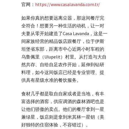
官网：
https://www.casalavanda.com.tr/
如果你真的想要远离尘嚣，那这间餐厅完
全符合！想要另一种生活的动机，让一对
夫妻从零开始建造了Casa Lavanda，这是一
间家族经营的精品饭店跟餐厅，位于伊斯
坦堡省东部，距离市中心近两小时车程的
乌鲁佩里（Ulupelit）村里。从打造与大自
然共存、自给自足农作开始，延伸到钻研
料理，如今这间饭店已经是专业管理、提
供具有星级水准的餐饮服务。
食材几乎都是取自自家或者是当地，有丰
富选择的酒窖，供应调酒的森林酒吧也是
让他们骄傲的卖点。他们的餐厅拿到一星
兼绿星，饭店则是拿到米其林一星钥（美
好独特的住宿体验，不容错过）。