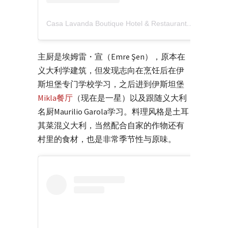
Casa Lavanda Boutique Hotel & Restaurant（@casalavanda）分享的贴文
主厨是埃姆雷・宣（Emre Şen），原本在
义大利学建筑，但发现志向在烹饪后在伊
斯坦堡专门学校学习，之后进到伊斯坦堡
Mikla餐厅
（现在是一星）以及跟随义大利
名厨Maurilio Garola学习。料理风格是土耳
其菜混义大利，当然配合自家的作物还有
村里的食材，也是非常季节性与原味。