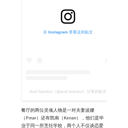
在 Instagram 查看这则贴文
Araf İstanbul（@araf.istanbul）分享的贴文
餐厅的两位灵魂人物是一对夫妻波娜
（Pınar）还有凯南（Kenan），他们是毕
业于同一所烹饪学校，两个人不仅谈恋爱