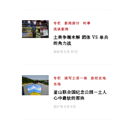
专栏
新闻探讨
时事
浅谈新闻
土美争端未解 团体 VS 单兵
的角力战
2018 年 8 月 19 日
专栏
描写土语一格
政经史地
当地
釜山联合国纪念公园－土人
心中最软的那块
2017 年 6 月 9 日