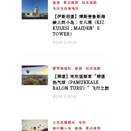
旅游
景点推荐
玩乐地图
马尔马拉海地区
【伊斯坦堡】博斯普鲁斯海
峡上的小岛：女儿塔（KIZ
KULESI；MAIDEN’S
TOWER）
2023 年 12 月 6 日
爱琴海地区
旅游
玩乐地图
【棉堡】地形观察家“棉堡
热气球（PAMUKKALE
BALON TURU）”飞行之旅
2023 年 11 月 9 日
土耳其喋喋乐
专栏
旅行懒人包
旅游
景点推荐