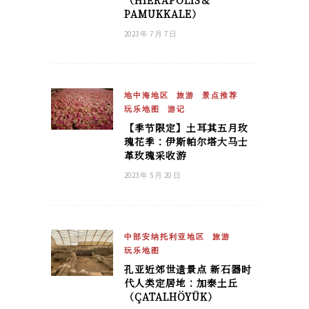
（HIERAPOLIS＆
PAMUKKALE）
2023 年 7 月 7 日
地中海地区
旅游
景点推荐
玩乐地图
游记
【季节限定】土耳其五月玫
瑰花季：伊斯帕尔塔大马士
革玫瑰采收游
2023 年 5 月 20 日
中部安纳托利亚地区
旅游
玩乐地图
孔亚近郊世遗景点 新石器时
代人类定居地：加泰土丘
（ÇATALHÖYÜK）