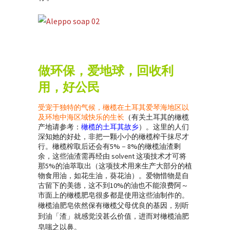
做环保，爱地球，回收利
用，好公民
受宠于独特的气候，橄榄在土耳其爱琴海地区以
及环地中海区域快乐的生长
（
有关土耳其的橄榄
产地请参考：
橄榄的土耳其故乡
）。这里的人们
深知她的好处，非把一颗小小的橄榄榨干抹尽才
行。橄榄榨取后还会有5%－8%的橄榄油渣剩
余，这些油渣需再经由 solvent 这项技术才可将
那5%的油萃取出（这项技术用来生产大部分的植
物食用油，如花生油，葵花油）。爱物惜物是自
古留下的美德，这不到10%的油也不能浪费阿～
市面上的橄榄肥皂很多都是使用这些油制作的。
橄榄油肥皂依然保有橄榄父母优良的基因，别
听
到油「渣」就感觉没甚么价值，进而对橄榄油肥
皂嗤之以鼻。