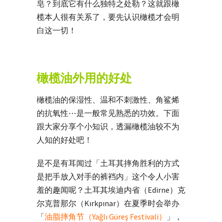
皂？到底它有什么独特之处勒？这就跟橄
榄本人很有关系了，要先认识橄榄才会明
白这一切！
橄榄油外用的好处
橄榄油的保湿性、温和不刺激性、角鲨烯
的抗氧性⋯是一般常见熟悉的功效。下面
跟大家分享个小知识，透漏橄榄油较不为
人知的好处吧！
是不是有耳闻过「土耳其摔角胜利的方式
是把手放入对手的裤裆内」这个令人小害
羞的趣闻呢？土耳其埃迪内省（Edirne）克
尔克普那尔（
Kırkpınar）
在夏季时会举办
「
油脂摔角节（
Yağlı Güreş Festivali）
」，