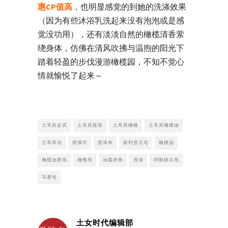
惠CP值高
，也明显感觉的到她的洗涤效果
（因为有些沐浴乳洗起来没有泡泡或是感
觉没功用），还有淡淡自然的橄榄清香萦
绕身体，仿佛
在清风吹拂与温煦的阳光下
踏着轻盈的步伐
漫游橄榄园，不知不觉心
情就愉悦了起来～
土耳其必买
土耳其推荐
土耳其橄榄
土耳其橄榄油
土耳其浴
搓澡巾
搓澡布
叙利亚古皂
橄榄油
橄榄油肥皂
橄榄皂
油脂摔角
洗澡
阿勒坡古皂
马赛皂
土女时代编辑部