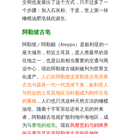
文明也发展出了这个方式，只不过多了一
个步骤：加入石灰粉。于是，世上第一块
橄榄油肥皂就此诞生。
阿勒坡古皂
阿勒坡／阿勒颇（Aleppo）是叙利亚的一
座大城市，邻近土耳其，是人类最早的居
住地之一，也是以前相当重要的交通与商
业中心，现在阿勒坡古城则被列为世界文
化遗产。
人们在阿勒坡这里制造古皂并将
古法与器具一代一代流传下来，叙利亚人
与邻近的土耳其地区当时都成为制作古皂
的重镇
，人们也只洗这种天然古法的橄榄
油皂。随着十字军东征还有之后的外来
者，阿勒颇古皂就扩散到地中海地区，成
为
马赛皂的祖先
。现在
风靡贵妇与妈咪界
的马赛皂其实是阿勒坡古皂的延伸版
。