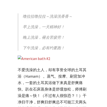
噜拉拉噜拉拉～洗澡洗香香～
早上洗澡，一天精神好！
晚上洗澡，褪去苦疲劳！
下午洗澡，必有约要跑！
不爱洗澡的土人，却有享誉全球的土耳其
浴（Hamam） 。蒸气、按摩、刷背加冲
水，一套的土耳其浴做下来真是舒爽痛
快。趴在石床蒸身体是舒缓放松，师傅刷
澡是痛～快！（不过有人很惊恐？！）干
净归干净，舒爽归舒爽总不可能三天两头