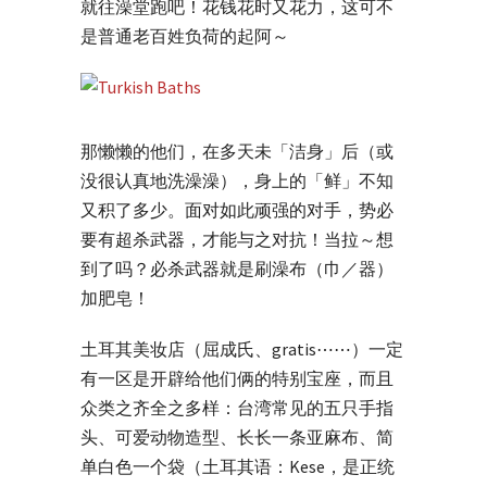
就往澡堂跑吧！花钱花时又花力，这可不
是普通老百姓负荷的起阿～
那懒懒的他们，在多天未「洁身」后（或
没很认真地洗澡澡），身上的「鲜」不知
又积了多少。面对如此顽强的对手，势必
要有超杀武器，才能与之对抗！当拉～想
到了吗？必杀武器就是刷澡布（巾／器）
加肥皂！
土耳其美妆店（屈成氏、gratis⋯⋯）一定
有一区是开辟给他们俩的特别宝座，而且
众类之齐全之多样：台湾常见的五只手指
头、可爱动物造型、长长一条亚麻布、简
单白色一个袋（土耳其语：Kese，是正统