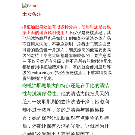
土女备注：
橄榄油肥皂还是有很多种分类，使用时还是要根
据上面的建议说明使用！
不仅仅是橄榄油皂，其
他的沐浴商品也是如此！例如某些清洗身体产品
不宜用来洗脸，不要刷刷刷，刷得太忘我连自己
可爱的脸蛋也一并加入，细皮嫩肉的他需要更高
级的对待！毕竟大家都是靠脸吃饭的，要注意喔
～ 不仅分类还有分级，并不是所有的橄榄油肥皂
都是使用橄榄油渣来制作。有的就会使用皇后等
级的 extra virgin 特级冷压橄榄油，下重本特制高
贵的橄榄油肥皂。
橄榄油肥皂最大的特点还是在于他的清洁
性与滋润保湿性
。他的清洁力能把几天的
脏污一次刷刷刷的去掉洗洁干净；她滋润
却不过于浓厚，多的是清爽与微微橄榄
香；她的保湿让肌肤面对有点粗鲁的对待
后，还能让保有股溜的光滑。这就是为什
么她那么受到土人喜爱的原因了！