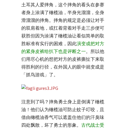
土耳其人爱摔角，这个摔角的看头在
参赛
者身上涂满了橄榄油，半身光溜溜，全身
滑溜溜的摔角。摔角的规定是必须让对手
的双肩着地，或扛着背着对手走三步便可
获胜但因为涂满了橄榄油让看似简单的取
胜标准有实行的困难，因此
演变成把对方
的紧身皮裤给扒下也是评断之一
。所以他
们用尽心机的想把对方的皮裤撕扯下来取
得胜利的行径，在外国人的眼中就变成是
「抓鸟游戏」了。
注意到了吗？摔角勇士身上是倒满了橄榄
油！他们认为橄榄油可防止蚊子叮咬，且
借由橄榄油香气可以遮盖住他们的汗臭味
四处飘散，坏了勇士的形象。
古代战士受