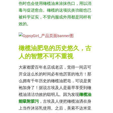
伤时也会使用橄榄油来涂抹伤口，用以消
毒与促进愈合。橄榄的这项抗炎功能也已
被科学证实，不管内服或外用都是同样有
效的。
橄榄油肥皂的历史悠久，古
人的智慧不可不重视
大家都爱百年名店或老店，觉得一间店可
开业这么长的时间必有他厉害的地方！那
么拥有千年历史的橄榄油肥皂，可说是黄
袍加身了！据说古埃及人是最早享受到橄
榄油清洁功效的聪明儿。因为发现
橄榄油
能吸附脏污
，古埃及人便把橄榄油洒在身
上当作沐浴乳使用。之后，美索不达米亚