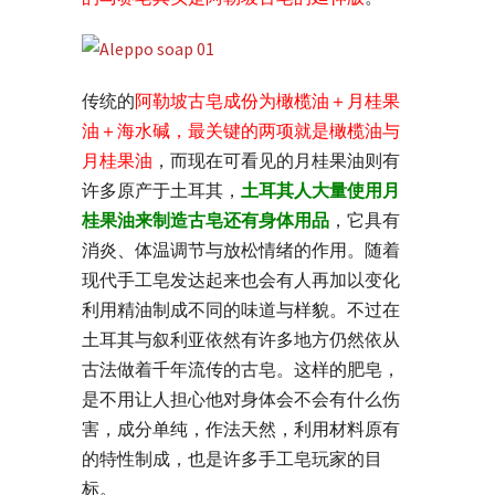
传统的
阿勒坡古皂成份为橄榄油＋月桂果
油＋海水碱，最关键的两项就是橄榄油与
月桂果油
，而现在可看见的月桂果油则有
许多原产于土耳其，
土耳其人大量使用月
桂果油来制造古皂还有身体用品
，它具有
消炎、体温调节与放松情绪的作用。随着
现代手工皂发达起来也会有人再加以变化
利用精油制成不同的味道与样貌。不过在
土耳其与叙利亚依然有许多地方仍然依从
古法做着千年流传的古皂。这样的肥皂，
是不用让人担心他对身体会不会有什么伤
害，成分单纯，作法天然，利用材料原有
的特性制成，也是许多手工皂玩家的目
标。