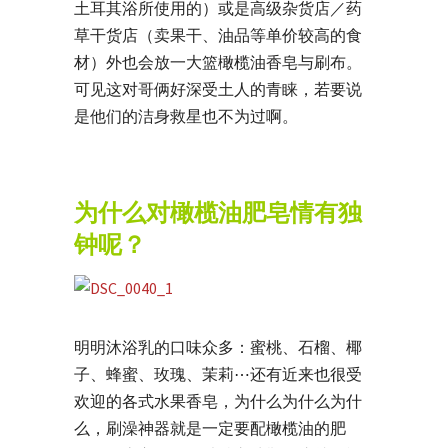
土耳其浴所使用的）或是高级杂货店／药
草干货店（卖果干、油品等单价较高的食
材）外也会放一大篮橄榄油香皂与刷布。
可见这对哥俩好深受土人的青睐，若要说
是他们的洁身救星也不为过啊。
为什么对橄榄油肥皂情有独
钟呢？
明明沐浴乳的口味众多：蜜桃、石榴、椰
子、蜂蜜、玫瑰、茉莉⋯还有近来也很受
欢迎的各式水果香皂，为什么为什么为什
么，刷澡神器就是一定要配橄榄油的肥