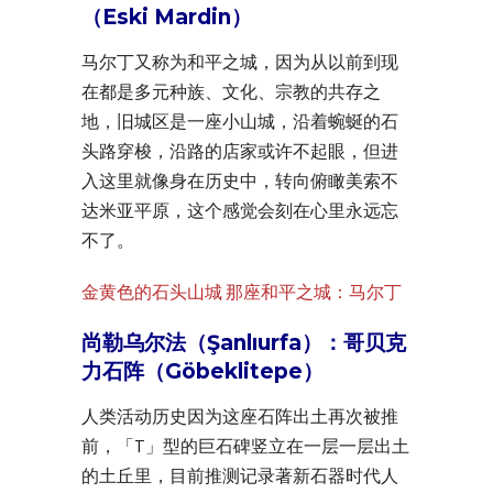
（Eski Mardin）
马尔丁又称为和平之城，因为从以前到现
在都是多元种族、文化、宗教的共存之
地，旧城区是一座小山城，沿着蜿蜒的石
头路穿梭，沿路的店家或许不起眼，但进
入这里就像身在历史中，转向俯瞰美索不
达米亚平原，这个感觉会刻在心里永远忘
不了。
金黄色的石头山城 那座和平之城：马尔丁
尚勒乌尔法（Şanlıurfa）：哥贝克
力石阵（Göbeklitepe）
人类活动历史因为这座石阵出土再次被推
前，「T」型的巨石碑竖立在一层一层出土
的土丘里，目前推测记录著新石器时代人