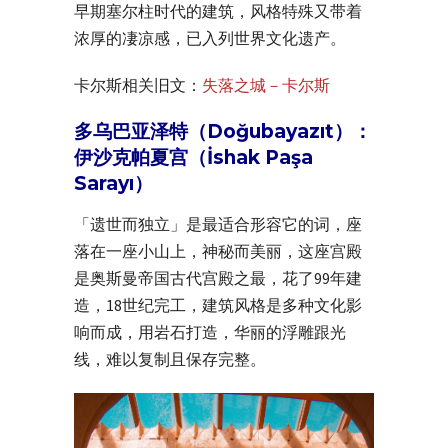
早期塞尔柱时代的建筑，风格特殊又带着
浓厚的凄凉感，已入列世界文化遗产。
卡尔斯相关旧文：
失落之城－卡尔斯
多乌巴亚泽特（Doğubayazıt）：
伊沙克帕夏宫（İshak Paşa
Sarayı）
「遗世而独立」是最适合形容它的词，座
落在一座小山上，神秘而美丽，这座宫殿
是奥斯曼帝国古代宫殿之最，花了99年建
造，18世纪完工，建筑风格是多种文化影
响而成，用岩石打造，华丽的浮雕跟光
线，难以复制且保存完整。