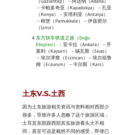
（Gaziantep）－阿达纳（Adana）
－卡帕多奇亚（Kapadokya）－孔亚
（Konya）－安塔利亚（Antalya）
－棉堡（Pamukkale）－伊兹密尔
（İzmir）
东方快车铁道之旅（Doğu
Ekspresi）：
安卡拉（Ankara）－开
塞利（Kayseri）－锡瓦斯（Sivas）
－埃尔津詹（Erzincan）－埃尔祖鲁
姆（Erzurum）－卡尔斯（Kars）
土东V.S.土西
因为土东旅游相关资讯与资料相对西部少
很多，导致许多人忽略了这个旅游区域，
土耳其东部跟西部其实旅游看头大不相
同，甚至可说是截然不同的感受，即便已