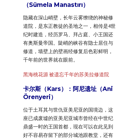
（Sümela Manastırı）
隐藏在深山峭壁，长年云雾缭绕的神秘修
道院，是东正教徒的圣地之一，相传是4世
纪时建造，经历罗马、拜占庭、小王国还
有奥斯曼帝国。陡峭的峡谷有隐士居住与
修道，墙壁上的壁画经修复后色彩鲜明，
千年前的世界就在眼前。
黑海桃花源 被遗忘千年的苏美拉修道院
卡尔斯（Kars）：阿尼遗址（Ani
Örenyeri）
位于土耳其与世仇亚美尼亚的国境边，这
座已成废墟的亚美尼亚城市曾经在中世纪
鼎盛一时的王国首都，现在可以在此见到
好不容易存留下的部分城池跟教堂，还有