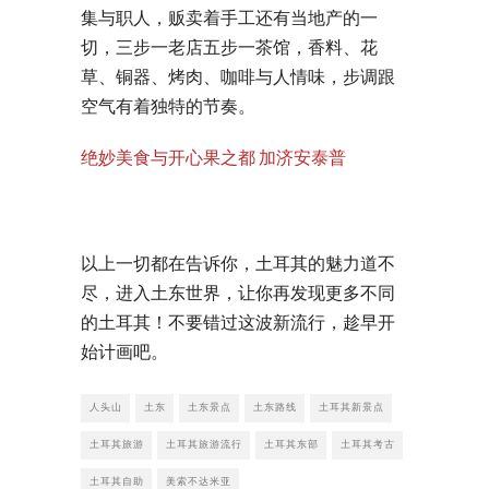
集与职人，贩卖着手工还有当地产的一
切，三步一老店五步一茶馆，香料、花
草、铜器、烤肉、咖啡与人情味，步调跟
空气有着独特的节奏。
绝妙美食与开心果之都 加济安泰普
以上一切都在告诉你，土耳其的魅力道不
尽，进入土东世界，让你再发现更多不同
的土耳其！不要错过这波新流行，趁早开
始计画吧。
人头山
土东
土东景点
土东路线
土耳其新景点
土耳其旅游
土耳其旅游流行
土耳其东部
土耳其考古
土耳其自助
美索不达米亚