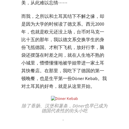
美，从此难以忘情⋯⋯
而我，之所以和土耳其结下不解之缘，却
是因为大学的时候读了德文系。西元2000
年，也就是欧元还没上场，台币对马克一
比十五的那年，我以德文系交换学生的身
份飞抵德国。才刚下飞机，放好行李，脑
袋还摆荡在时差之间，就在人生地不熟的
小城里，懵懵懂懂地被学姐带进一家土耳
其快餐店。在那里，我吃下了德国的第一
顿晚餐，也是生平第一份Döner Kebab。我
对土耳其的好奇，就是从这里开始。
除了香肠、汉堡和薯条，Döner也早已成为
德国代表性的街头小吃
。