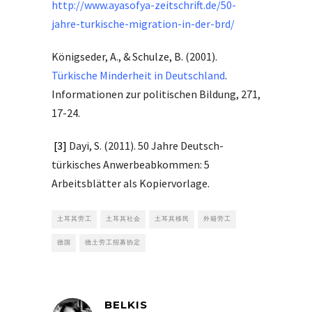
http://www.ayasofya-zeitschrift.de/50-
jahre-turkische-migration-in-der-brd/
Königseder, A., & Schulze, B. (2001).
Türkische Minderheit in Deutschland
.
Informationen zur politischen Bildung, 271,
17-24.
[3]
Dayi, S. (2011). 50 Jahre Deutsch-
türkisches Anwerbeabkommen: 5
Arbeitsblätter als Kopiervorlage.
土耳其劳工
土耳其社会
土耳其移民
外籍劳工
德国
德土劳工招募协定
BELKIS