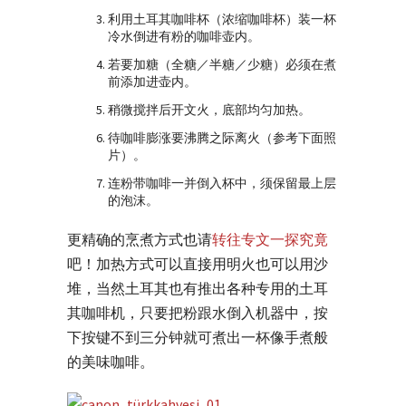
利用土耳其咖啡杯（浓缩咖啡杯）装一杯
冷水倒进有粉的咖啡壶内。
若要加糖（全糖／半糖／少糖）必须在煮
前添加进壶内。
稍微搅拌后开文火，底部均匀加热。
待咖啡膨涨要沸腾之际离火（参考下面照
片）。
连粉带咖啡一并倒入杯中，须保留最上层
的泡沫。
更精确的烹煮方式也请
转往专文一探究竟
吧！加热方式可以直接用明火也可以用沙
堆，当然土耳其也有推出各种专用的土耳
其咖啡机，只要把粉跟水倒入机器中，按
下按键不到三分钟就可煮出一杯像手煮般
的美味咖啡。