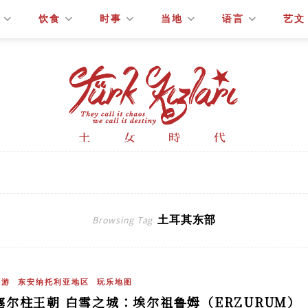
饮食
时事
当地
语言
艺文
土耳其东部
Browsing Tag
旅游
东安纳托利亚地区
玩乐地图
塞尔柱王朝 白雪之城：埃尔祖鲁姆（ERZURUM）