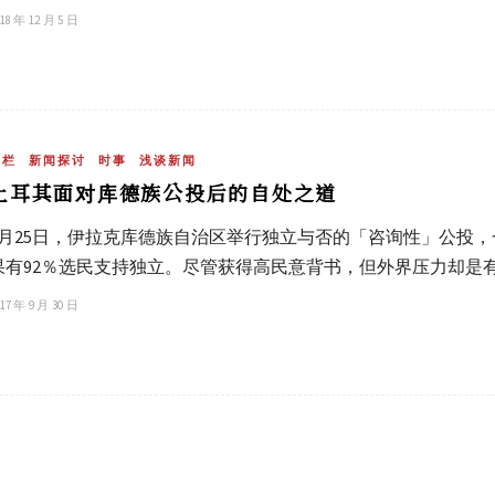
18 年 12 月 5 日
专栏
新闻探讨
时事
浅谈新闻
土耳其面对库德族公投后的自处之道
9月25日，伊拉克库德族自治区举行独立与否的「咨询性」公投，
果有92％选民支持独立。尽管获得高民意背书，但外界压力却是
17 年 9 月 30 日