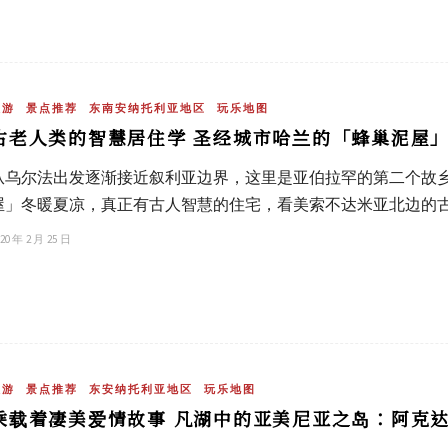
旅游
景点推荐
东南安纳托利亚地区
玩乐地图
古老人类的智慧居住学 圣经城市哈兰的「蜂巢泥屋
从乌尔法出发逐渐接近叙利亚边界，这里是亚伯拉罕的第二个故乡，
屋」冬暖夏凉，真正有古人智慧的住宅，看美索不达米亚北边的
20 年 2 月 25 日
旅游
景点推荐
东安纳托利亚地区
玩乐地图
乘载着凄美爱情故事 凡湖中的亚美尼亚之岛：阿克达玛岛