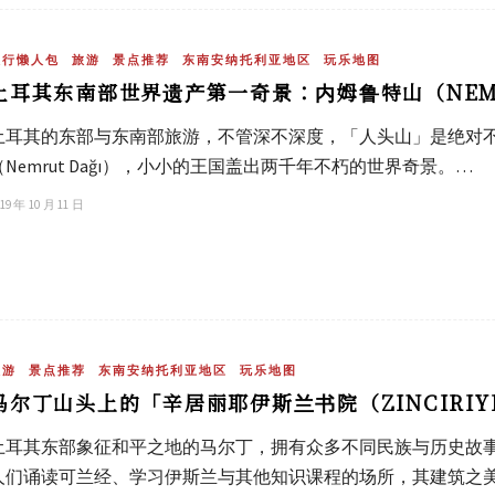
旅行懒人包
旅游
景点推荐
东南安纳托利亚地区
玩乐地图
土耳其东南部世界遗产第一奇景：内姆鲁特山（NEMR
土耳其的东部与东南部旅游，不管深不深度，「人头山」是绝对不
（Nemrut Dağı），小小的王国盖出两千年不朽的世界奇景。…
19 年 10 月 11 日
旅游
景点推荐
东南安纳托利亚地区
玩乐地图
马尔丁山头上的「辛居丽耶伊斯兰书院（ZINCIRIYE 
土耳其东部象征和平之地的马尔丁，拥有众多不同民族与历史故
人们诵读可兰经、学习伊斯兰与其他知识课程的场所，其建筑之