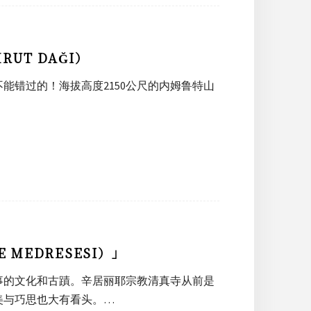
UT DAĞI）
能错过的！海拔高度2150公尺的内姆鲁特山
MEDRESESI）」
事的文化和古蹟。辛居丽耶宗教清真寺从前是
美与巧思也大有看头。…