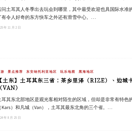
若问土耳其人冬季出去玩会到哪里，其中最受欢迎也具国际水准的地
了有令人好奇的东方快车之外还有滑雪中心。…
25 年 11 月 2 日
旅游
景点推荐
东安纳托利亚地区
玩乐地图
黑海地区
【土东】土耳其东三省：茶乡里泽（RIZE）、边城
（VAN）
土耳其东北部地区是观光客相对陌生的区域，但却是非常有特色的
（Kars）和凡城（Van），土耳其最东北角的三个省。…
24 年 8 月 25 日