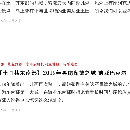
位在土耳其东部的凡城，紧邻最大内陆湖凡湖，凡湖上有座阿克达玛岛（
的景点，岛上曾有个与世隔绝的亚美尼亚王国，如今我们可以登
19 年 12 月 22 日
旅游
景点推荐
东南安纳托利亚地区
玩乐地图
【土耳其东南部】2019年再访库德之城 迪亚巴克尔（D
2019年随着出走计画再次踏上，简短整理有关这座库德之城的
作为东南部第一大城，在游览东南部时得来看看长时间与库德族
西部人说得这么惊悚这么混乱？…
19 年 11 月 30 日