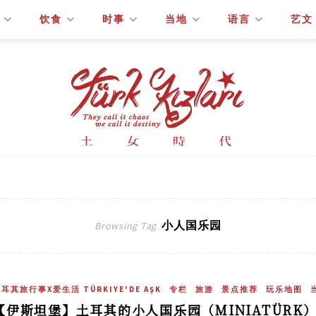
饮食
时事
当地
语言
艺文
小人国乐园
Browsing Tag
耳其旅行事X爱生活 TÜRKIYE'DE AŞK
专栏
旅游
景点推荐
玩乐地图
【伊斯坦堡】土耳其的小人国乐园（MINIATÜRK