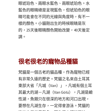
眼琥珀色、兩眼水藍色、兩眼琥珀色。水
藍色的眼睛總是呈現藍色，但琥珀色的眼
睛可能會在不同的光線與角度時，有不一
樣的顏色。小貓剛出生的時候眼睛是灰
的，25天後眼睛顏色開始改變，40天後定
調。
很老很老的寵物品種貓
梵貓是一個古老的貓品種，作為寵物已經
有非常久遠的歷史。梵貓之名來自土耳其
東部大省「凡城（Van）」，凡城有個土耳
其最大的湖－凡湖（Van Gölü），凡湖是鹼
性湖，魚類只在很深的地方和河口出現，
要想在凡湖生存，一定得會游泳。梵貓的