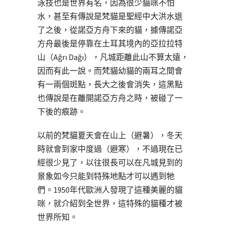
泳技也是世界有名，因為很少貓咪不怕
水，甚至有傳說是梵貓是聖經中大洪水退
了之後，從諾亞方舟下來的貓，據傳諾亞
方舟最後是停靠在土耳其境內的亞拉拉特
山（Ağrı Dağı），凡城距離此山不算太遠，
因而有此一說。而梵貓幼貓的兩耳之間會
有一兩個斑點，長大之後會消失，這黑點
也傳說是在離開諾亞方舟之時，被碰了一
下後的痕跡。
以前的梵貓夏天會在山上（避暑），冬天
時就會到家中度過（避寒），不過現在已
經很少見了，以往很長可以在凡城見到的
景象如今只能到特殊地點才可以遇到牠
們。1950年代歐洲人發現了這種美麗的貓
咪，就介紹到全世界，這特殊的貓種才被
世界所知。