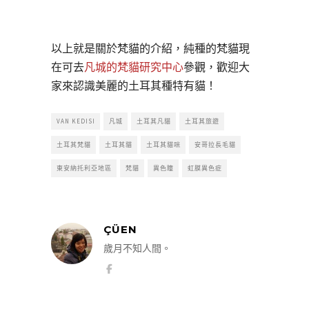
以上就是關於梵貓的介紹，純種的梵貓現
在可去
凡城的梵貓研究中心
參觀，歡迎大
家來認識美麗的土耳其種特有貓！
VAN KEDISI
凡城
土耳其凡貓
土耳其旅遊
土耳其梵貓
土耳其貓
土耳其貓咪
安哥拉長毛貓
東安納托利亞地區
梵貓
異色瞳
虹膜異色症
ÇÜEN
歲月不知人間。