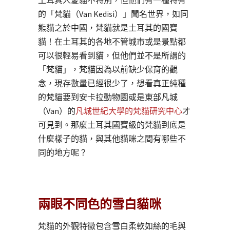
土耳其人愛貓不特別，但他們有一種特有
的「梵貓（Van Kedisi）」聞名世界，如同
熊貓之於中國，梵貓就是土耳其的國寶
貓！在土耳其的各地不管城市或是景點都
可以很輕易看到貓，但他們並不是所謂的
「梵貓」，梵貓因為以前缺少保育的觀
念，現存數量已經很少了，想看真正純種
的梵貓要到安卡拉動物園或是東部凡城
（Van）的
凡城世紀大學的梵貓研究中心
才
可見到。那麼土耳其國寶級的梵貓到底是
什麼樣子的貓，與其他貓咪之間有哪些不
同的地方呢？
兩眼不同色的雪白貓咪
梵貓的外觀特徵包含雪白柔軟如絲的毛與