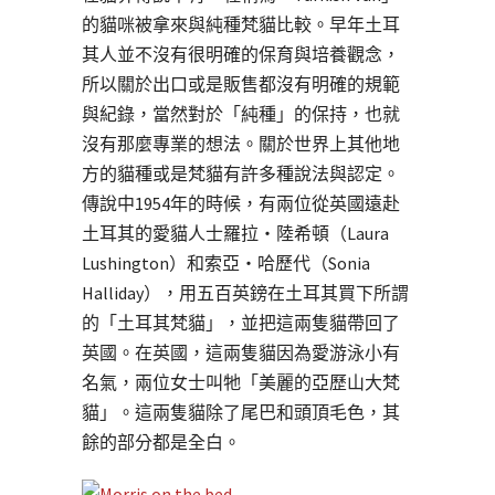
的貓咪被拿來與純種梵貓比較。早年土耳
其人並不沒有很明確的保育與培養觀念，
所以關於出口或是販售都沒有明確的規範
與紀錄，當然對於「純種」的保持，也就
沒有那麼專業的想法。關於世界上其他地
方的貓種或是梵貓有許多種說法與認定。
傳說中1954年的時候，有兩位從英國遠赴
土耳其的愛貓人士羅拉‧陸希頓（Laura
Lushington）和索亞‧哈歷代（Sonia
Halliday），用五百英鎊在土耳其買下所謂
的「土耳其梵貓」，並把這兩隻貓帶回了
英國。在英國，這兩隻貓因為愛游泳小有
名氣，兩位女士叫牠「美麗的亞歷山大梵
貓」。這兩隻貓除了尾巴和頭頂毛色，其
餘的部分都是全白。