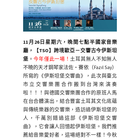
11月26日星期六，晚間七點半國家音樂
廳，【TSO】跨境歐亞－交響古今伊斯坦
堡
。
今年僅此一場！
土耳其無人不知無人
不曉的天才鋼琴家法佐・賽依（Fazıl Say）
所寫的《伊斯坦堡交響曲》，此次與臺北
市立交響樂團合作搬到台灣來演奏
啦！！！與德國交響樂團合作的原班人馬
在台合體演出，
結合豐富土耳其文化底蘊
與傳統樂器的交響樂，造訪過伊斯坦堡的
人，千萬別錯過這部《伊斯坦堡交響
曲》，它會讓人回憶起伊斯坦堡。我們推
薦給音樂愛好者，這場絕對不一樣！今秋