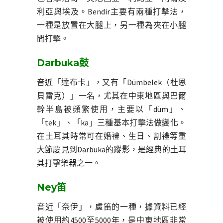
利亞與埃及。Bendir主要有兩種打擊法，
一種是放置在大腿上，另一種為夾在小腿
間打擊。
Darbuka鼓
音近「達布卡」，又有「Dümbelek（杜恩
貝雷克）」一名，尤其在中東地區與巴爾
幹半島被頻繁使用，主要以「düm」、
「tek」、「ka」三種基本打擊法做變化。
在土耳其時常可在婚禮、生日、割禮等重
大節慶見到Darbuka的蹤影，是經典的土耳
其打擊樂器之一。
Ney笛
音近「奈伊」，盧笛的一種，據資料已經
被使用約4500至5000年，是中東地區非常