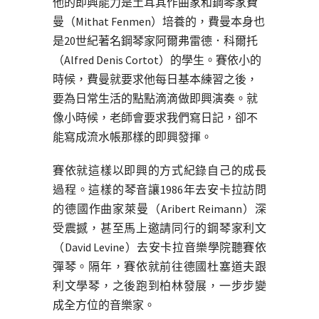
他的即興能力是土耳其作曲家和鋼琴家費
曼（Mithat Fenmen）培養的，費曼本身也
是20世紀著名鋼琴家阿爾弗雷德．科爾托
（Alfred Denis Cortot）的學生。賽依小的
時候，費曼就要求他每日基本練習之後，
要為日常生活的點點滴滴做即興演奏。就
像小時候，老師會要求我們寫日記，卻不
能寫成流水帳那樣的即興發揮。
賽依就這樣以即興的方式紀錄自己的成長
過程。這樣的琴音讓1986年去安卡拉訪問
的德國作曲家萊曼（Aribert Reimann）深
受震撼，甚至馬上邀請同行的鋼琴家利文
（David Levine）去安卡拉音樂學院聽賽依
彈琴。隔年，賽依就前往德國杜塞道夫跟
利文學琴，之後跑到柏林發展，一步步變
成全方位的音樂家。