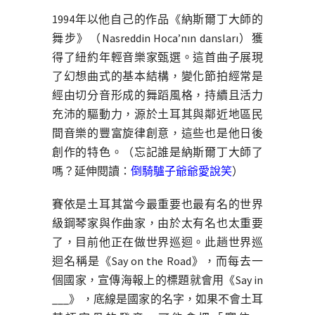
1994年以他自己的作品《納斯爾丁大師的
舞步》（Nasreddin Hoca’nın dansları）獲
得了紐約年輕音樂家甄選。這首曲子展現
了幻想曲式的基本結構，變化節拍經常是
經由切分音形成的舞蹈風格，持續且活力
充沛的驅動力，源於土耳其與鄰近地區民
間音樂的豐富旋律創意，這些也是他日後
創作的特色。（忘記誰是納斯爾丁大師了
嗎？延伸閱讀：
倒騎驢子爺爺愛說笑
）
賽依是土耳其當今最重要也最有名的世界
級鋼琴家與作曲家，由於太有名也太重要
了，目前他正在做世界巡迴。此趟世界巡
迴名稱是《Say on the Road》，而每去一
個國家，宣傳海報上的標題就會用《Say in
___》 ，底線是國家的名字，如果不會土耳