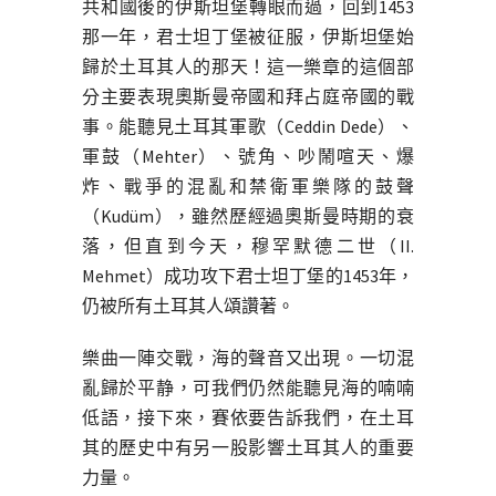
共和國後的伊斯坦堡轉眼而過，回到1453
那一年，君士坦丁堡被征服，伊斯坦堡始
歸於土耳其人的那天！這一樂章的這個部
分主要表現奧斯曼帝國和拜占庭帝國的戰
事。能聽見土耳其軍歌（Ceddin Dede）、
軍鼓（Mehter）、號角、吵鬧喧天、爆
炸、戰爭的混亂和禁衛軍樂隊的鼓聲
（Kudüm），雖然歷經過奧斯曼時期的衰
落，但直到今天，穆罕默德二世（II.
Mehmet）成功攻下君士坦丁堡的1453年，
仍被所有土耳其人頌讚著。
樂曲一陣交戰，海的聲音又出現。一切混
亂歸於平静，可我們仍然能聽見海的喃喃
低語，接下來，賽依要告訴我們，在土耳
其的歷史中有另一股影響土耳其人的重要
力量。