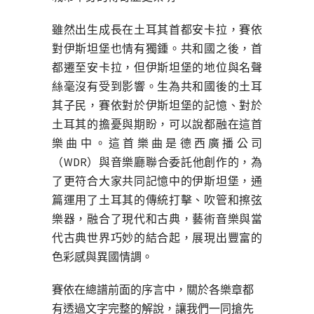
雖然出生成長在土耳其首都安卡拉，賽依
對伊斯坦堡也情有獨鍾。共和國之後，首
都遷至安卡拉，但伊斯坦堡的地位與名聲
絲毫沒有受到影響。生為共和國後的土耳
其子民，賽依對於伊斯坦堡的記憶、對於
土耳其的擔憂與期盼，可以說都融在這首
樂曲中。這首樂曲是德西廣播公司
（WDR）與音樂廳聯合委託他創作的，為
了更符合大家共同記憶中的伊斯坦堡，通
篇運用了土耳其的傳統打擊、吹管和擦弦
樂器，融合了現代和古典，藝術音樂與當
代古典世界巧妙的結合起，展現出豐富的
色彩感與異國情調。
賽依在總譜前面的序言中，關於各樂章都
有透過文字完整的解說，讓我們一同搶先