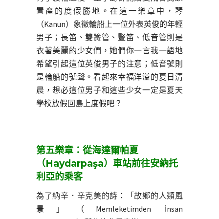
置產的度假勝地。在這一樂章中，琴
（Kanun）象徵輪船上一位外表英俊的年輕
男子；長笛、雙簧管、豎笛、低音管則是
衣著美麗的少女們，她們你一言我一語地
希望引起這位英俊男子的注意；低音號則
是輪船的號聲。看起來幸福洋溢的夏日清
晨，想必這位男子和這些少女一定是夏天
學校放假回島上度假吧？
第五樂章：從海達爾帕夏
（Haydarpaşa）車站前往安納托
利亞的乘客
為了納辛．辛克美的詩：「故鄉的人類風
景」（Memleketimden İnsan