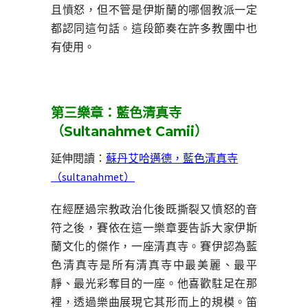
且憤怒，但不管是伊斯蘭的哪個教派一定
都認同這句話。這段節奏在許多教團中也
有使用。
第三樂章：藍色清真寺
（Sultanahmet Camii）
延伸閱讀：
蘇丹艾哈邁德，藍色清真寺
（sultanahmet）
在經歷過宗教政治化後既撕裂又憤怒的音
符之後，賽依在這一樂章要告訴大家伊斯
蘭文化的傑作，一座清真寺。賽伊認為藍
色清真寺是所有清真寺中最美麗、最平
靜、最光彩奪目的一座。他喜歡駐足在那
裡，透過樂曲展現它其形而上的規模。笛