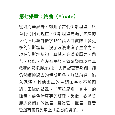
第七樂章：終曲（Finale）
從塔克辛廣場，想起了當代伊斯坦堡。終
章我們回到現在，伊斯坦堡充滿了焦慮的
人們。比統計數字1500萬人口實際上多更
多的伊斯坦堡，沒了浪漫也沒了生命力。
現在伊斯坦堡的土耳其人充滿著壓力、愁
苦、悲傷，亦沒有夢想。管弦樂團以震耳
欲聾的怒吼爆炸3次。人們試著要飛翔，卻
仍然緬懷過去的伊斯坦堡，無法前進、陷
入泥沼。其他樂章的主題無序地不斷閃
過：軍隊的鼓聲、「阿拉是唯一真主」的
節奏、藍色清真寺的旋律、象徵「衣著美
麗少女們」的長笛、雙簧管、豎笛、低音
管還有夜晚列車上「憂愁的男子」。