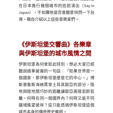
在日本進行幾個城市的巡迴演出（Say in
Japan），不知賽依是否會願意快閃一下台
灣，親自介紹以上這些音樂家們。
《伊斯坦堡交響曲》各樂章
與伊斯坦堡的城市風情之間
伊斯坦堡為何會如此特別，想必大家已經
聽說過拿破崙的一句話：「如果世界是一
個國家，那伊斯坦堡便是它的中心。」博
斯普魯斯海峽貫穿土耳其歐亞的部分，陸
地與陸地間巧妙的距離讓歐亞兩陸若即若
離。何時在同一個國界內？何時又能不同
疆域遙望彼岸？這只能透過伊斯坦堡這個
城市本身的傳奇歷史察明。