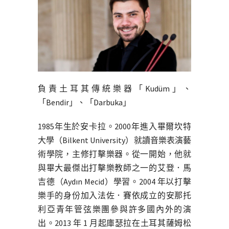
負責土耳其傳統樂器「Kudüm」、
「Bendir」、「Darbuka」
1985年生於安卡拉。2000年進入畢爾坎特
大學（Bilkent University）就讀音樂表演藝
術學院，主修打擊樂器。從一開始，他就
與畢大最傑出打擊樂教師之一的艾登．馬
吉德（Aydın Mecid）學習。2004 年以打擊
樂手的身份加入
法佐．賽依成立的
安那托
利亞青年管弦樂團參與許多國內外的演
出。2013 年 1 月起庫瑟拉在土耳其薩姆松