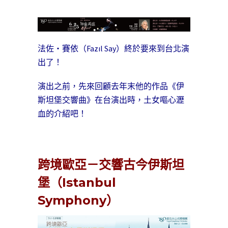
法佐・賽依（Fazıl Say）終於要來到台北演
出了！
演出之前，先來回顧去年末他的作品《伊
斯坦堡交響曲》在台演出時，土女嘔心瀝
血的介紹吧！
跨境歐亞－交響古今伊斯坦
堡（Istanbul
Symphony）