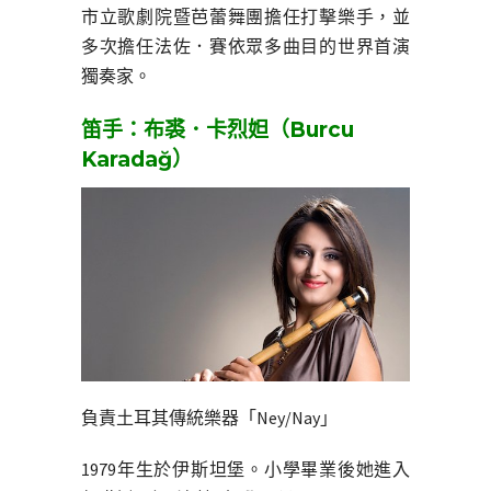
市立歌劇院暨芭蕾舞團擔任打擊樂手，並
多次擔任法佐．賽依眾多曲目的世界首演
獨奏家。
笛手：布裘．卡烈妲（Burcu
Karadağ）
負責土耳其傳統樂器「Ney/Nay」
1979年生於伊斯坦堡。小學畢業後她進入