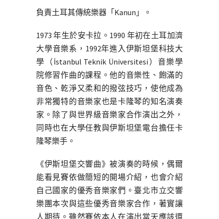
負責土耳其傳統樂器「Kanun」。
1973 年生於安卡拉。1990 年初在土耳加濟
大學音樂系，1992年進入伊斯坦堡科技大
學（İstanbul Teknik Üniversitesi）音樂學
院修習作曲的課程。他的音樂性、飽滿的
音色、乾淨又柔和的撥弦技巧，使他成為
非常獨特的音樂家也是卡隆琴的知名演奏
家。除了與世界級音樂家合作演出之外，
同時也在大學任教與伊斯坦堡電台擔任卡
隆琴樂手。
《伊斯坦堡交響曲》被演奏的時候，偶爾
能看見賽依做簡短的開場介紹，也會介紹
自己國家的優秀音樂家們。臺北市立交響
樂團本次與這些優秀音樂家合作，著實讓
人期待。雖然賽依本人在演出當天應該還