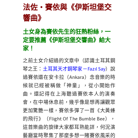
法佐・賽依與《伊斯坦堡交
響曲》
土女身為賽依先生的狂熱粉絲，一
定要推薦《伊斯坦堡交響曲》給大
家！
之前土女介紹過的文章中（認識土耳其鋼
琴之王：
土耳其天才鋼琴家－Fazıl Say
）說
過賽依還在安卡拉（Ankara）念音樂的時
候就已經被稱做「神童」，從小開始作
曲。還記得在上海聽過賽依本人的演奏
會，在中場休息前，幾乎像是想再讓觀眾
更加驚艷一樣，賽依多彈了一首《大黃蜂
的飛行》（Flight Of The Bumble Bee），
這首樂曲的旋律大家都耳熟能詳，何況演
藝廳當時聚集了那麼多想一賭賽依風采的