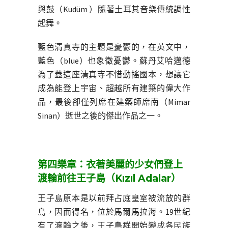
與鼓（Kudüm ）隨著土耳其音樂傳統調性
起舞。
藍色清真寺的主題是憂鬱的，在英文中，
藍色（blue）也象徵憂鬱。蘇丹艾哈邁德
為了蓋這座清真寺不惜動搖國本，想讓它
成為能登上宇宙、超越所有建築的偉大作
品，最後卻僅列席在建築師席南（Mimar
Sinan）逝世之後的傑出作品之一。
第四樂章：衣著美麗的少女們登上
渡輪前往王子島（Kızıl Adalar）
王子島原本是以前拜占庭皇室被流放的群
島，因而得名，位於馬爾馬拉海。19世紀
有了渡輪之後，王子島群開始變成各民族