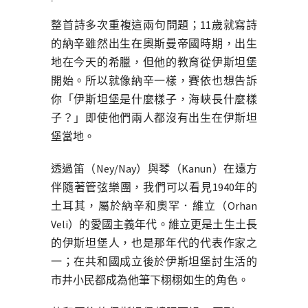
整首詩多次重複這兩句問題；11歲就寫詩
的納辛雖然出生在奧斯曼帝國時期，出生
地在今天的希臘，但他的教育從伊斯坦堡
開始。所以就像納辛一樣，賽依也想告訴
你「伊斯坦堡是什麼樣子，海峽長什麼樣
子？」即使他們兩人都沒有出生在伊斯坦
堡當地。
透過笛（Ney/Nay）與琴（Kanun）在遠方
伴隨著管弦樂團，我們可以看見1940年的
土耳其，屬於納辛和奧罕．維立（Orhan
Veli）的愛國主義年代。維立更是土生土長
的伊斯坦堡人，也是那年代的代表作家之
一；在共和國成立後於伊斯坦堡討生活的
市井小民都成為他筆下栩栩如生的角色。