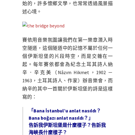
始的，許多懷鄉文學，也常常透過風景描
述心境。
賽依用音樂氛圍讓我們在第一樂章潛入時
空隧道，這個隧道中的記憶不屬於任何一
個伊斯坦堡的片段時空，而是交雜在一
起。每年賽依都會為紀念土耳其詩人納
辛．辛克美（Nâzım Hikmet，1902 －
1963，土耳其詩人、作家）辦音樂會，而
納辛的其中一首關於伊斯坦堡的詩是這樣
寫的：
「Bana İstanbul’u anlat nasıldı？
Bana boğazı anlat nasıldı？」
告訴我伊斯坦堡是什麼樣子？告訴我
海峽長什麼樣子？