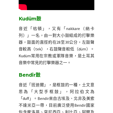
Kudüm鼓
音近「枯頓」，又有「nakkare（納卡
列）」一名，由一對大小鼓組成的打擊樂
器，鼓面的直徑約在28至30公分，左鼓聲
音較高（tek），右鼓聲音較低（düm）。
Kudüm常用在宗教或軍隊音樂，是土耳其
音樂中常見的打擊樂器之一。
Bendir鼓
音近「班迪爾」，是框鼓的一種，土文意
思為「大型手框鼓」，阿拉伯文為
「duff」。Bendir來自古埃及、北非及美索
不達米亞一帶，目前廣泛使用Bendir國家
包含摩洛哥、突尼西亞、利比亞、阿爾及