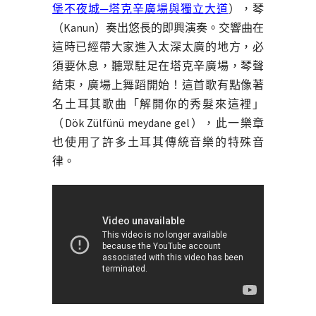
堡不夜城─塔克辛廣場與獨立大道
），琴
（Kanun）奏出悠長的即興演奏。交響曲在
這時已經帶大家進入太深太廣的地方，必
須要休息，聽眾駐足在塔克辛廣場，琴聲
結束，廣場上舞蹈開始！這首歌有點像著
名土耳其歌曲「解開你的秀髮來這裡」
（Dök Zülfünü meydane gel），此一樂章
也使用了許多土耳其傳統音樂的特殊音
律。