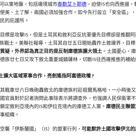
底河以東地盤，包括邊境城市
泰勒艾卜耶德
，迫使IS也向西進逼，
使美、土了解，兩國必須加強合作。如今先行設立「安全區」，
民的庇護所。
目標是攻擊IS，但是土耳其和敘利亞反抗軍優先目標卻是推翻
德族戰士。美聯社報導，土耳其自廿五日開始轟炸土敘邊界，目標
質疑，外界認為真正目的是反制庫德族擴大領土
。土國憂心，庫
德族廿七日又攻下敘北重要城鎮薩林，切斷IS往西邊推進的補給
:美土擴大區域軍事合作，亮劍遙指阿塞德政權 ?
其戰車廿六日晚砲轟敘北的庫德族村莊祖爾馬格哈，一小時後又
國官員對於記者詢問此事除表示將調查外，也強調人民保衛軍不
鎖定敘利亞境內的IS和伊拉克境內的庫德工人黨。
庫德民主聯盟
事組織。
空襲「伊斯蘭國」（IS）的盟軍行列，
可能默許土國攻擊伊北的