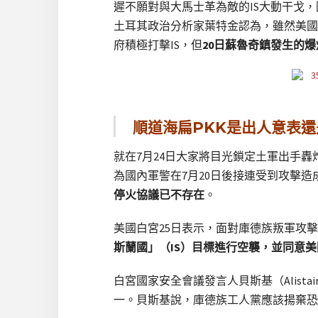
遲不願對與大馬士革為敵的IS大動干戈
土耳其政治分析家葉特金認為，雖然美國
府積極打擊IS，但
20日蘇魯奇鎮發生的
順道海扁PKK是出人意表
就在7月24日大家將目光鎖定土軍出手
為國內軍警在7月20日後接連受到攻擊
停火協議已不存在
。
美國白宮25日表示，面對庫德族叛軍攻
斯蘭國」（IS）目標進行空襲，並同意
白宮國家安全會議發言人貝斯基（Alist
一。貝斯基說，庫德族工人黨應該揚棄恐