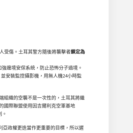
上百人受傷。土耳其警方隨後將襲擊者
鎖定為
加強邊境安保系統，防止恐怖分子過境。
並安裝監控攝影機，用無人機24小時監
端組織的空襲不是一次性的，土耳其將繼
導的國際聯盟使用因吉爾利克空軍基地
利。
敘利亞政權更迭當作更重要的目標，所以遲