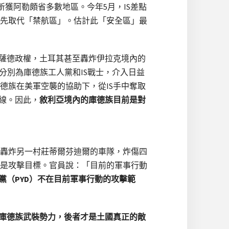
斬獲阿勒頗省多數地區。今年5月，IS差點
先取代「禁航區」。估計此「安全區」最
阿薩德政權，土耳其甚至轟炸伊拉克境內的
分別為庫德族工人黨和IS戰士，介入日益
德族在美軍空襲的協助下，從IS手中奪取
線。因此，
敘利亞境內的庫德族目前是對
轟炸另一村莊蒂爾芬迪爾的車隊，炸傷四
是攻擊目標。官員說：「目前的軍事行動
黨（PYD）不在目前軍事行動的攻擊範
庫德族武裝勢力，後者才是土國真正的敵