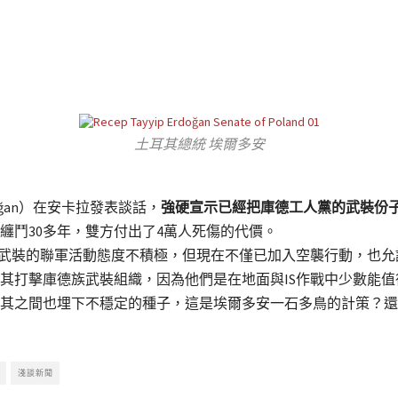
土耳其總統 埃爾多安
rdoğan）在安卡拉發表談話，
強硬宣示已經把庫德工人黨的武裝份子
纏鬥30多年，雙方付出了4萬人死傷的代價。
S武裝的聯軍活動態度不積極，但現在不僅已加入空襲行動，也
其打擊庫德族武裝組織，因為他們是在地面與IS作戰中少數能
其之間也埋下不穩定的種子，這是埃爾多安一石多鳥的計策？還
淺談新聞