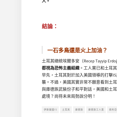
人。
結論：
一石多鳥還是火上加油？
土耳其總統埃爾多安（Recep Tayyip E
都視為恐怖主義組織
。工人黨已和土耳其
早先，土耳其對於加入美國領導的打擊I
襲。不過，美國其實非常不願意看到土耳
與庫德族武裝份子和平對話，美國和土耳
處境？尚待未來局勢說分明！
伊斯蘭國IS
土耳其
庫德族
庫德族工人黨
敘利亞