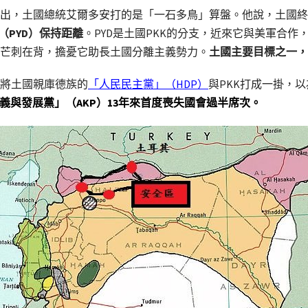
出，土國總統艾爾多安打的是「一石多鳥」算盤。他說，土國終
PYD）保持距離
。PYD是土國PKK的分支，近來它與美軍合作，
芒刺在背，擔憂它助長土國分離主義勢力。
土國主要目標之一，
將土國親庫德族的
「人民民主黨」（HDP）
與PKK打成一掛，
正義與發展黨」（AKP）13年來首度喪失國會過半席次。