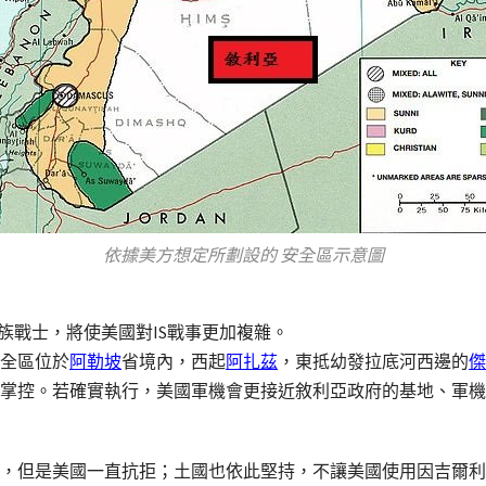
依據美方想定所劃設的 安全區示意圖
族戰士，將使美國對IS戰事更加複雜。
全區位於
阿勒坡
省境內，西起
阿扎茲
，東抵幼發拉底河西邊的
傑
掌控。若確實執行，美國軍機會更接近敘利亞政府的基地、軍機
，但是美國一直抗拒；土國也依此堅持，不讓美國使用因吉爾利