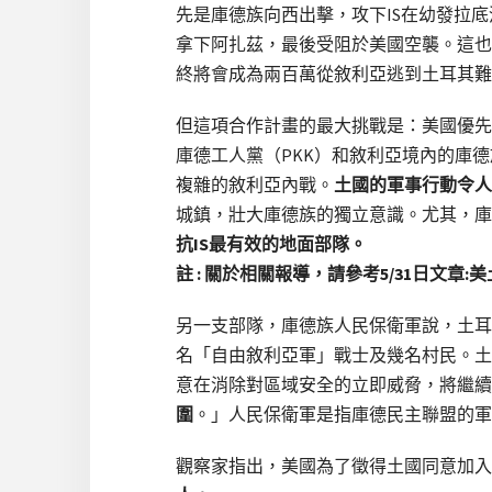
先是庫德族向西出擊，攻下IS在幼發拉
拿下阿扎茲，最後受阻於美國空襲。這也
終將會成為兩百萬從敘利亞逃到土耳其難
但這項合作計畫的最大挑戰是：美國優先
庫德工人黨（PKK）和敘利亞境內的庫
複雜的敘利亞內戰。
土國的軍事行動令人
城鎮，壯大庫德族的獨立意識。尤其，庫
抗IS最有效的地面部隊。
註 : 關於相關報導，請參考5/31日文章
另一支部隊，庫德族人民保衛軍說，土耳
名「自由敘利亞軍」戰士及幾名村民。土
意在消除對區域安全的立即威脅，將繼續
圍
。」人民保衛軍是指庫德民主聯盟的軍
觀察家指出，美國為了徵得土國同意加入