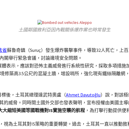
土國鄰國敘利亞因內戰關係爆炸案也時常發生
法省
蘇魯奇鎮（Suruç）發生爆炸襲擊事件，導致32人死亡，
其內閣舉行緊急會議，討論邊境安全問題。
媒體表示，應該對恐怖主義威脅進行系統性研究，採取多項措施
境修築高3.5公尺的混凝土牆，增設哨所，強化現有鐵絲隔離網，
S目標後，土耳其總理達武特奧盧（
Ahmet Davutoğlu
）說，對該極
耳其的威脅。同時間土國外交部也發表聲明，宣布授權由美國主
大大縮短美國等國戰機對IS實施空襲的航程
，為打擊行動提供便
裝，視為土耳其對IS策略的重要轉變。過去，土耳其一直以推動