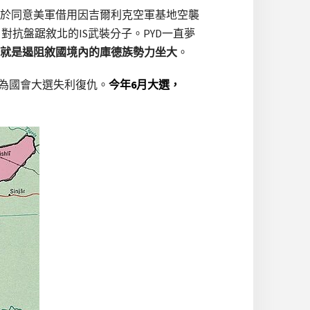
於同意美軍借用因吉爾利克空軍基地空襲
對抗盤踞敘北的IS武裝分子。PYD一直夢
就是遏阻敘國境內的庫德族勢力坐大
。
以為國會大選失利復仇。
今年6月大選，