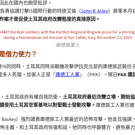
，因此在國內也飽受批評。
負責協調打擊IS國際行動的特使艾倫（
John R. Allen
）將軍本月
爆炸案才是促使土耳其政府改變態度的直接原因。
庫德族軍人
還是借力使力？
轟炸IS的同時，土耳其同時派戰機攻擊伊拉克北部的庫德族武裝
造成多人死傷，加害人正是「
庫德工人黨
」（PKK）。隔日
PKK 
擊，土耳其政府有權自我防衛。
土耳其政府最近改變立場，開始協
美國使用土耳其空軍基地以對聖戰士發動攻擊。
庫德族工人黨也被
air Baskey）強烈譴責庫德族工人黨最近的恐怖攻擊。他並且
怖主義，和土耳其政府恢復和談。他同時也呼籲雙方，避免暴力