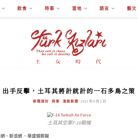
飲食
時事
當地
語言
藝文
出手反擊，土耳其將計就計的一石多鳥之策
新聞探討
時事
淺談新聞
2015 年 8 月 2 日
土耳其空軍F-16戰機
華網、新浪網 、華盛頓郵報