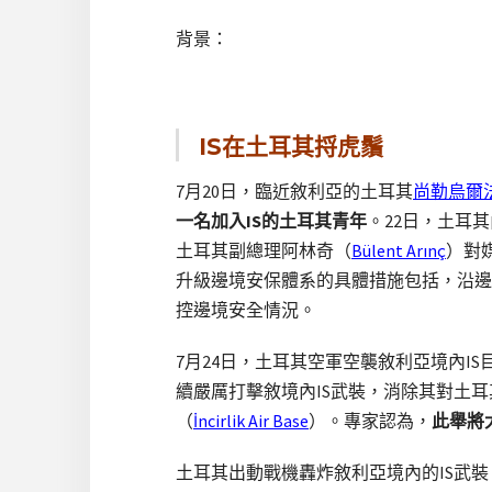
背景：
IS在土耳其捋虎鬚
7月20日，臨近敘利亞的土耳其
尚勒烏爾
一名加入IS的土耳其青年
。22日，土耳
土耳其副總理阿林奇（
Bülent Arınç
）對
升級邊境安保體系的具體措施包括，沿邊
控邊境安全情況。
7月24日，土耳其空軍空襲敘利亞境內I
續嚴厲打擊敘境內IS武裝，消除其對土
（
İncirlik Air Base
）。專家認為，
此舉將
土耳其出動戰機轟炸敘利亞境內的IS武