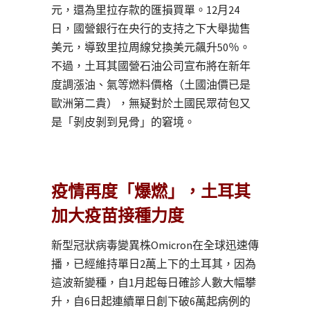
元，還為里拉存款的匯損買單。12月24
日，國營銀行在央行的支持之下大舉拋售
美元，導致里拉周線兌換美元飆升50％。
不過，土耳其國營石油公司宣布將在新年
度調漲油、氣等燃料價格（土國油價已是
歐洲第二貴），無疑對於土國民眾荷包又
是「剝皮剝到見骨」的窘境。
疫情再度「爆燃」，土耳其
加大疫苗接種力度
新型冠狀病毒變異株Omicron在全球迅速傳
播，已經維持單日2萬上下的土耳其，因為
這波新變種，自1月起每日確診人數大幅攀
升，自6日起連續單日創下破6萬起病例的