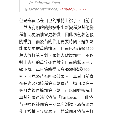
— Dr. Fahrettin Koca
(@drfahrettinkoca)
January 8, 2022
但是寇賈也在自己的推特上說了，目前手
上並沒有明確的數據指出新變種與其他變
種相比更病情會更輕微，因此切勿輕忽預
防措施。而疫苗的作用需要時間，追加劑
能預防更嚴重的情況，目前已有超過2100
萬人施打第三劑，預約人數增加中。不過
對比去年的重症死亡數字目前的狀況已明
顯下降，單日病故從最多400例降為200
例，可見疫苗有明顯效果。土耳其目前宣
布長者必須接種第四劑疫苗，還可以在三
個月之後再追加第五劑，可以開始選擇土
耳其的國產滅活疫苗「Turkovac」，此疫
苗已通過該國第三期臨床測試、取得緊急
使用授權。專家表示，希望國產疫苗開打