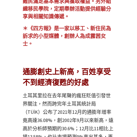
難民滿足基本需求與獲取權益。另外組
織移民學院，定期舉辦活動提供經驗分
享與相關知識傳遞。
＊
《四方報》
是一家以移工、新住民為
訴求的小型媒體，創辦人為成露茜女
士。
通膨創史上新高，百姓享受
不到經濟復甦的好處
土耳其里拉在去年尾聲的瘋狂貶值引發世
界關注，然而跨完年土耳其統計局
（TÜİK）公布了2021年12月的通膨年增率
竟高達36.08%，創2002年9月以來新高，遠
高於分析師預期的30.6%；12月比11相比上
揚13.58%，也比市場預測9%高出甚多，再