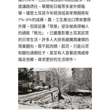
度讓路透社、華爾街日報等多家外媒報
導。儘管土耳其今年經濟成長率預期將有
7％~9％的成績，農、工生產出口帶來豐厚
外匯，但是這番「榮景」卻全被高得嚇人
的通膨「敗光」，已嚴重影響土耳其民眾
的日常生活，許多人大排長龍購買廉價的
限量麵包，買不起肉類、起司，只能以茶
和麵包填飽肚子，甚至有人冒著疫情威脅
遠走他鄉，尋求更好的生活條件。