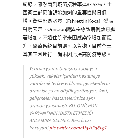
紀錄，雖然兩劑疫苗接種率達83.53%，土
國衛生部仍強調追加劑的重要性與日俱
增。衛生部長寇賈（Fahrettin Koca）發表
聲明表示，Omicron變異株導致病例數已顯
著增加，不過住院率未因感染率增加而提
升，醫療系統目前還可以負擔，目前全土
耳其正常運行，尚未因此提高防疫等級。
Yeni varyantın bulaşma kabiliyeti
yüksek. Vakalar içinden hastaneye
yatırılarak tedavi edilmesi gerekenlerin
oranı ise şu an düşük görünüyor. Yani,
gelişmeler hastanelerimize aynı
oranda yansımadı. BU, OMİCRON
VARYANTININ HASTA ETMEDİĞİ
ANLAMINA GELMEZ. Kendinizi
koruyun!
pic.twitter.com/AXyH3q8vg1