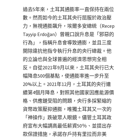
過去5年來，土耳其通膨率一直保持在兩位
數。然而如今的土耳其央行屈服於政治壓
力，無視通膨飆升，埃爾多安總統（Recep
Tayyip Erdoğan）曾親口說升息是「邪惡的
行為」，指稱升息會導致通膨，並且三度
開除違抗他指令執行升息的央行總裁。他
的立論也與全球普遍的經濟思想完全相
反。自從2021年9月以來，土耳其央行已大
幅降息500個基點，使通膨率進一步升至
20%以上。2021年12月，土耳其的央行連
續第4個月降息，對照其他國家因應能源價
格、供應鏈受阻的問題，央行多採緊縮的
貨幣政策壓抑通膨，唯獨土耳其又一次的
「神操作」跌破眾人眼鏡。儘管土耳其政
府宣布大幅調高最低薪資50％、並提出存
款保證措施，承諾存戶持有里拉而非美