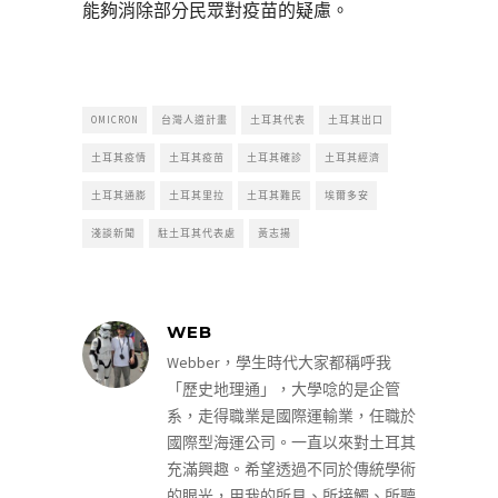
能夠消除部分民眾對疫苗的疑慮。
OMICRON
台灣人道計畫
土耳其代表
土耳其出口
土耳其疫情
土耳其疫苗
土耳其確診
土耳其經濟
土耳其通膨
土耳其里拉
土耳其難民
埃爾多安
淺談新聞
駐土耳其代表處
黃志揚
WEB
Webber，學生時代大家都稱呼我
「歷史地理通」，大學唸的是企管
系，走得職業是國際運輸業，任職於
國際型海運公司。一直以來對土耳其
充滿興趣。希望透過不同於傳統學術
的眼光，用我的所見、所接觸、所聽