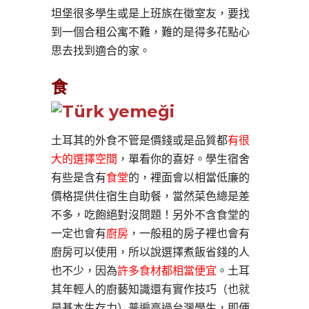
坦堡很多學生或是上班族在徵室友，要找
到一個合租公寓不難，難的是得多花點心
思去找到適合的家。
食
土耳其的外食不管是價錢或是品質都
有很
大的選擇空間
，單看你的喜好。學生宿舍
有些是含有
食堂
的，裡面會以相當低廉的
價格提供住宿生自助餐，當然菜色總是差
不多，吃飽絕對沒問題！另外不含食堂的
一定也會有
廚房
，一般租的房子裡也會有
廚房可以使用，所以說選擇煮飯省錢的人
也不少，因為
許多食材都相當便宜
。土耳
其年輕人的廚藝知識還有實作技巧（也就
是基本生存力）普遍高過台灣學生，即便