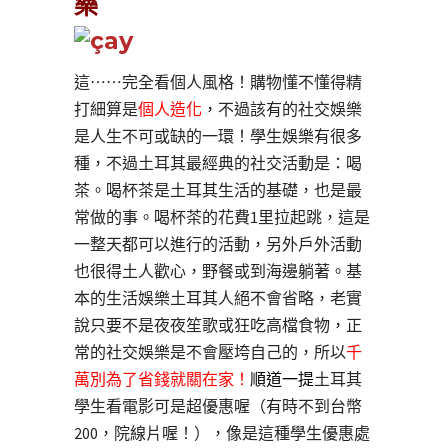
樂
這⋯⋯完全看個人風格！購物懂不懂得精
打細算是
個人造化
，不過該有的社交娛樂
是人生不可或缺的一環！學生娛樂有很多
種，不過土耳其最經典的社交活動是：喝
茶。喝杯茶是土耳其生活的基礎，也是最
常做的事。喝杯茶的花費1里拉起跳，這是
一整天都可以進行的活動，另外戶外活動
也很得土人歡心，野餐或到海邊躺著。基
本的生活娛樂土耳其人絕不會省略，老實
說只要不是夜夜笙歌或狂吃高檔食物，正
常的社交娛樂是不會壓垮自己的，所以
千
萬別為了省錢就關在家！
順道一提
土耳其
學生看電影可是超優惠喔（有時不到台幣
200，院線片喔！），像是這種學生優惠處