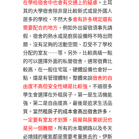
在學校宿舍中也會有交通上的疑慮
。土耳
其的大學宿舍除非是比較新式或是外國人
居多的學校，不然大多
會有許多規定還有
需要配合的地方
，例如外出留宿須事先請
假、宿舍的熱水或是廚房設備時不時出問
題、沒有足夠的活動空間、忍受不了學校
分配的室友⋯⋯等。另外，比較高級一點
的可以選擇外面的私營宿舍，通常宿費比
較高，在一般住宅區，硬體設備也會好一
點，還是有管理體制。整體來說
宿舍的自
由度不高但安全性總是比較強
。不過很多
學生會選擇在外租房子，第一是生活機能
強，第二是自由度高，最後是追求生活品
質。當然
租房子的成本會高出宿舍許多
，
一定要有室友才划算，房屋與房東狀況也
是另一個難關
，所有的水電網路以及冬天
必燒錢的暖氣都是需要考量進去的，伊斯