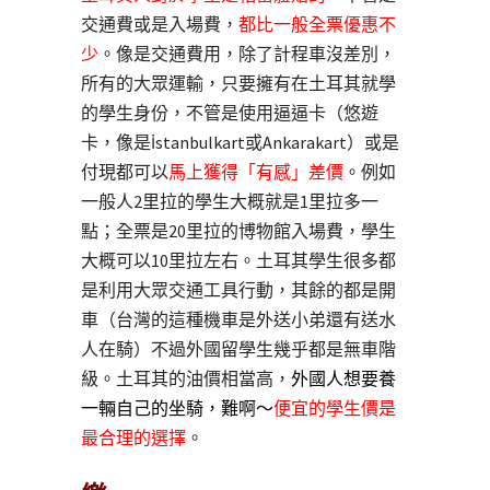
交通費或是入場費，
都比一般全票優惠不
少
。像是交通費用，除了計程車沒差別，
所有的大眾運輸，只要擁有在土耳其就學
的學生身份，不管是使用逼逼卡（悠遊
卡，像是İstanbulkart或Ankarakart）或是
付現都可以
馬上獲得「有感」差價
。例如
一般人2里拉的學生大概就是1里拉多一
點；全票是20里拉的博物館入場費，學生
大概可以10里拉左右。土耳其學生很多都
是利用大眾交通工具行動，其餘的都是開
車（台灣的這種機車是外送小弟還有送水
人在騎）不過外國留學生幾乎都是無車階
級。土耳其的油價相當高，
外國人想要養
一輛自己的坐騎，難啊～
便宜的學生價是
最合理的選擇
。