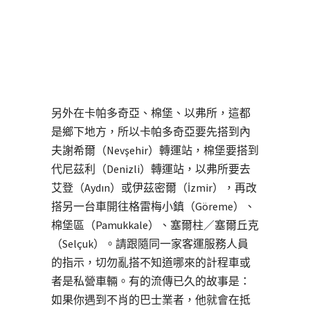
另外在卡帕多奇亞、棉堡、以弗所，這都
是鄉下地方，所以卡帕多奇亞要先搭到內
夫謝希爾（Nevşehir）轉運站，棉堡要搭到
代尼茲利（Denizli）轉運站，以弗所要去
艾登（Aydın）或伊茲密爾（İzmir），再改
搭另一台車開往格雷梅小鎮（Göreme）、
棉堡區（Pamukkale）、塞爾柱／塞爾丘克
（Selçuk）。請跟隨同一家客運服務人員
的指示，切勿亂搭不知道哪來的計程車或
者是私營車輛。有的流傳已久的故事是：
如果你遇到不肖的巴士業者，他就會在抵