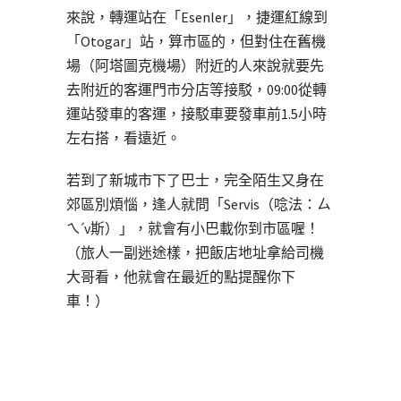
來說，轉運站在「Esenler」，捷運紅線到
「Otogar」站，算市區的，但對住在舊機
場（阿塔圖克機場）附近的人來說就要先
去附近的客運門市分店等接駁，09:00從轉
運站發車的客運，接駁車要發車前1.5小時
左右搭，看遠近。
若到了新城市下了巴士，完全陌生又身在
郊區別煩惱，逢人就問「Servis（唸法：ㄙ
ㄟˊv斯）」，就會有小巴載你到市區喔！
（旅人一副迷途樣，把飯店地址拿給司機
大哥看，他就會在最近的點提醒你下
車！）