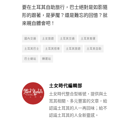
要在土耳其自助旅行，巴士絕對是如影隨
形的跟著，是夢魘？還是難忘的回憶？就
來親自體會吧！
國內交通
土女旅遊
土耳其交通
土耳其客運
土耳其巴士
土耳其搭車
土耳其旅遊
土耳其自助
巴士總站
轉運站
土女時代編輯部
土女時代整合型帳號，提供與土
耳其相關、多元豐富的文章，給
認識土耳其的人一再回味；給不
認識土耳其的人全新靈感。