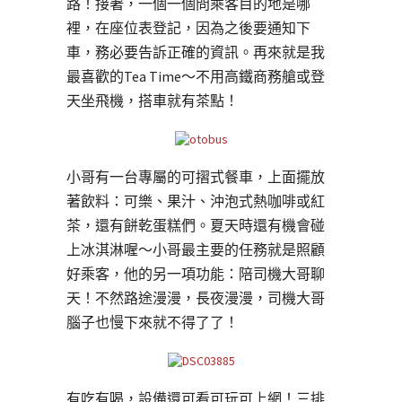
路！接著，一個一個問乘客目的地是哪
裡，在座位表登記，因為之後要通知下
車，務必要告訴正確的資訊。再來就是我
最喜歡的Tea Time～不用高鐵商務艙或登
天坐飛機，搭車就有茶點！
小哥有一台專屬的可摺式餐車，上面擺放
著飲料：可樂、果汁、沖泡式熱咖啡或紅
茶，還有餅乾蛋糕們。夏天時還有機會碰
上冰淇淋喔～小哥最主要的任務就是照顧
好乘客，他的另一項功能：陪司機大哥聊
天！不然路途漫漫，長夜漫漫，司機大哥
腦子也慢下來就不得了了！
有吃有喝，設備還可看可玩可上網！三排