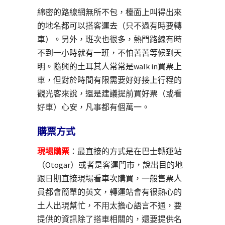
綿密的路線網無所不包，檯面上叫得出來
的地名都可以搭客運去（只不過有時要轉
車）。另外，班次也很多，熱門路線有時
不到一小時就有一班，不怕苦苦等候到天
明。隨興的土耳其人常常是walk in買票上
車，但對於時間有限需要好好接上行程的
觀光客來說，還是建議提前買好票（或看
好車）心安，凡事都有個萬一。
購票方式
現場購票
：最直接的方式是在巴士轉運站
（Otogar）或者是客運門市，說出目的地
跟日期直接現場看車次購買，一般售票人
員都會簡單的英文，轉運站會有很熱心的
土人出現幫忙，不用太擔心語言不通，要
提供的資訊除了搭車相關的，還要提供名