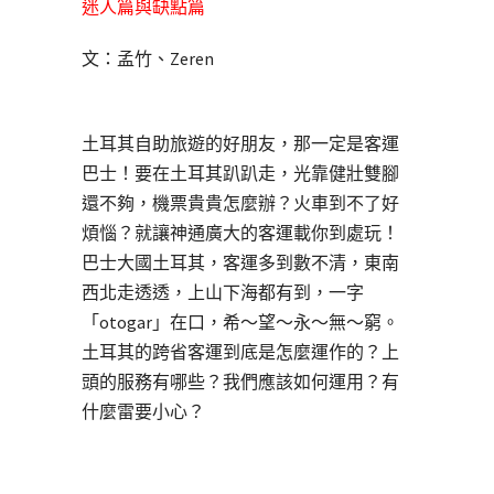
迷人篇與缺點篇
文：孟竹、Zeren
土耳其自助旅遊的好朋友，那一定是客運
巴士！要在土耳其趴趴走，光靠健壯雙腳
還不夠，機票貴貴怎麼辦？火車到不了好
煩惱？就讓神通廣大的客運載你到處玩！
巴士大國土耳其，客運多到數不清，東南
西北走透透，上山下海都有到，一字
「otogar」在口，希～望～永～無～窮。
土耳其的跨省客運到底是怎麼運作的？上
頭的服務有哪些？我們應該如何運用？有
什麼雷要小心？