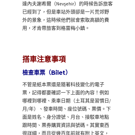
達內夫謝希爾（Nevşehir）的時候告訴旅客
已經到了，但是車站外頭卻是一片荒郊野
外的景象，這時候他們就會索取高額的費
用，才肯帶旅客到格雷梅小鎮。
搭車注意事項
檢查車票（Bilet）
不管是紙本票還是隨著科技變化的電子
票，記得都要確認一下上面的內容！例如
哪裡到哪裡、乘車日期（土耳其是習慣日/
月/年）、發車時間、座位號碼、票價。下
面是姓名、身分證號、月台、接駁車地點
跟時間、票券購買資訊與號碼。其實東西
很詳細，而且從幾百年前就有附上英文，