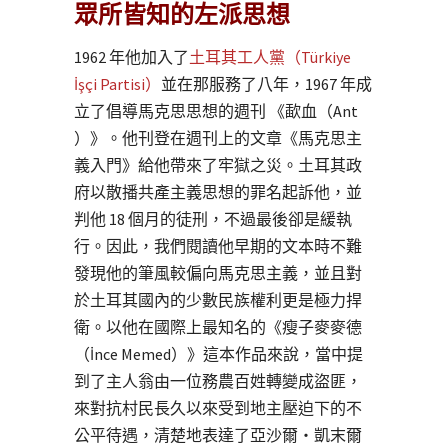
眾所皆知的左派思想
1962 年他加入了
土耳其工人黨（Türkiye
İşçi Partisi）
並在那服務了八年，1967 年成
立了倡導馬克思思想的週刊 《歃血（Ant
）》。他刊登在週刊上的文章《馬克思主
義入門》給他帶來了牢獄之災。土耳其政
府以散播共產主義思想的罪名起訴他，並
判他 18 個月的徒刑，不過最後卻是緩執
行。因此，我們閱讀他早期的文本時不難
發現他的筆風較偏向馬克思主義，並且對
於土耳其國內的少數民族權利更是極力捍
衛。以他在國際上最知名的《瘦子麥麥德
（İnce Memed）》這本作品來說，當中提
到了主人翁由一位務農百姓轉變成盜匪，
來對抗村民長久以來受到地主壓迫下的不
公平待遇，清楚地表達了亞沙爾・凱末爾