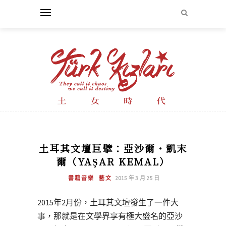
土耳其文壇巨擘：亞沙爾・凱末
爾（YAŞAR KEMAL）
書籍音樂
藝文
2015 年 3 月 25 日
2015年2月份，土耳其文壇發生了一件大
事，那就是在文學界享有極大盛名的亞沙