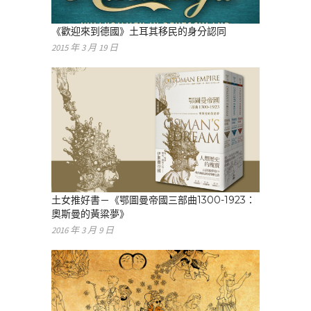
《歡迎來到德國》土耳其移民的身分認同
2015 年 3 月 19 日
土女推好書－《鄂圖曼帝國三部曲1300-1923：
奧斯曼的黃粱夢》
2016 年 3 月 9 日