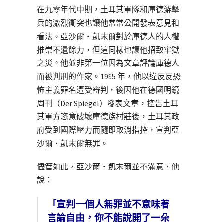
在九零年代中期，土耳其軍隊和庫德游擊
兵的激烈衝突也讓他常常公開發表意見和
看法。亞沙爾・凱末爾對於庫德人的人權
推崇不遺餘力，但這同樣也讓他招致牢獄
之災。他並非第一位因為文章評論庫德人
而被判刑的作家。1995 年，他以違反反恐
怖主義罪名遭受審判，後因他在德國明鏡
周刊（Der Spiegel）發表文章，控告土耳
其軍方恣意破壞庫德族村莊後，土耳其政
府受到國際壓力而隨即取消指控，宣判亞
沙爾・凱末爾無罪。
儘管如此，亞沙爾・凱末爾並不滿意，他
說：
「宣判一個人無罪並不意味著
言論自由，你不能說開了一朵