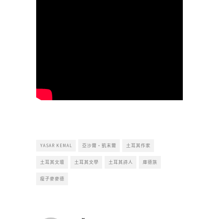
YASAR KEMAL
亞沙爾・凱末爾
土耳其作家
土耳其文壇
土耳其文學
土耳其詩人
庫德族
瘦子麥麥德