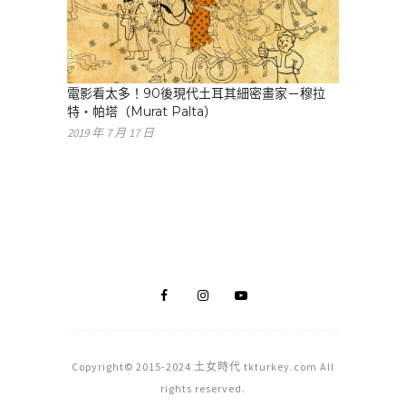
電影看太多！90後現代土耳其細密畫家－穆拉
特・帕塔（Murat Palta）
2019 年 7 月 17 日
Copyright© 2015-2024 土女時代 tkturkey.com All
rights reserved.