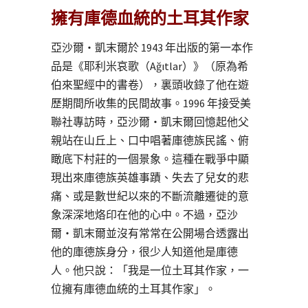
擁有庫德血統的土耳其作家
亞沙爾・凱末爾於 1943 年出版的第一本作
品是《耶利米哀歌（Ağıtlar）》（原為希
伯來聖經中的書卷），裏頭收錄了他在遊
歷期間所收集的民間故事。1996 年接受美
聯社專訪時，亞沙爾・凱末爾回憶起他父
親站在山丘上、口中唱著庫德族民謠、俯
瞰底下村莊的一個景象。這種在戰爭中顯
現出來庫德族英雄事蹟、失去了兒女的悲
痛、或是數世紀以來的不斷流離遷徙的意
象深深地烙印在他的心中。不過，亞沙
爾・凱末爾並沒有常常在公開場合透露出
他的庫德族身分，很少人知道他是庫德
人。他只說：「我是一位土耳其作家，一
位擁有庫德血統的土耳其作家」。