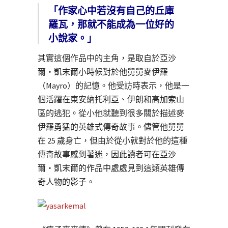
「作家心中若沒有自己的丘庫
羅瓦，那就不能成為一位好的
小說家。」
其實這個作品中的主角，是取自於亞沙
爾・凱末爾小時候對於他舅舅麥伊羅
（Mayro）的記憶。他受訪時表示，他是一
個活躍在東安納托利亞、伊朗和高加索山
區的逃犯。從小他就聽到很多關於描述麥
伊羅勇猛的英雄式傳奇故事。儘管他舅舅
在 25 歲身亡，但由於從小就對於他的這種
傳奇故事感到著迷，因此讀者可在亞沙
爾・凱末爾的作品中處處見到這類英雄傳
奇人物的影子。