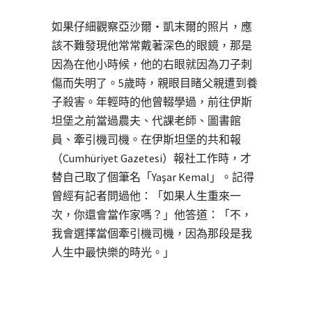
如果仔細觀察亞沙爾・凱末爾的照片，應
該不難發現他常常戴著深色的眼鏡，那是
因為在他小時候，他的右眼就因為刀子刺
傷而失明了。5歲時，親眼目睹父親遭到養
子殺害。年輕時的他曾輟學過，前往伊斯
坦堡之前當過農夫、代課老師、圖書館
員、牽引機司機。在伊斯坦堡的共和報
（Cumhüriyet Gazetesi）報社工作時，才
替自己取了個筆名「Yaşar Kemal」。記得
曾經有記者問過他：「如果人生重來一
次，你還會當作家嗎？」他答道：「不，
我會選擇當個牽引機司機，因為那段是我
人生中最快樂的時光。」