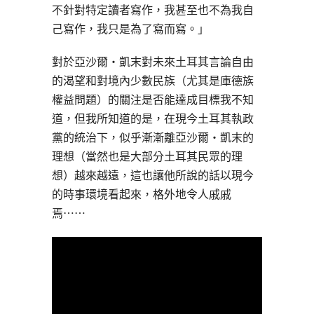
不針對特定讀者寫作，我甚至也不為我自
己寫作，我只是為了寫而寫。」
對於亞沙爾・凱末對未來土耳其言論自由
的渴望和對境內少數民族（尤其是庫德族
權益問題）的關注是否能達成目標我不知
道，但我所知道的是，在現今土耳其執政
黨的統治下，似乎漸漸離亞沙爾・凱末的
理想（當然也是大部分土耳其民眾的理
想）越來越遠，這也讓他所說的話以現今
的時事環境看起來，格外地令人戚戚
焉⋯⋯