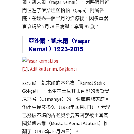
爾・凱末爾（Yaşar Kemal），因呼吸困難
而住進了伊斯坦堡恰帕（Çapa）附屬醫
院，在經過一個半月的治療後，因多重器
官衰竭於 2月28 日病逝，享壽 92 歲。
亞沙爾・凱末爾（Yaşar
Kemal ）1923-2015
[1]
,
Adil kullanım
,
Bağlantı
亞沙爾・凱末爾的本名為「Kemal Sadık
Gökçeli」，出生在土耳其東南部的奧斯曼
尼耶省（Osmaniye）的一個庫德族家庭。
他出生後沒多久（1923年10月6日），老早
已殘破不堪的古老奧斯曼帝國就被土耳其
國父凱末爾（Mustafa Kemal Atatürk）推
翻了（1923年10月29日）。