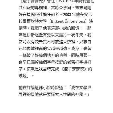
《瘦子麥麥德》曾在 1953-1954 年間刊登在
共和報的專欄裡，當時亞沙爾・凱末爾剛
好在這間報社擔任記者。2003 年他在安卡
拉畢爾坎特大學（Bilkent Üniversitesi）演
講時，提起了他寫這部小說的回憶：「那
年是伊斯坦堡有史以來最冷一次冬天，我
當時沒有錢去買木材放進火爐裡，只靠自
己想像爐裡面的火越來越強。我身上裹著
一條破了好幾個地方的毛毯，同時用著一
台早已漏掉幾個字母按鍵的老舊打字機打
字，這就是我當時完成 《瘦子麥麥德》的
環境」。
他在評論這部小說時說道：「我在文學世
界裡的冒險就是要探索人性間的神秘。」