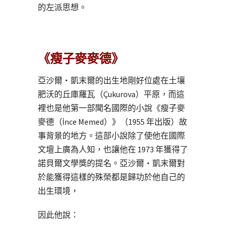
的左派思想。
《瘦子麥麥德》
亞沙爾・凱末爾的出生地剛好位處在土壤
肥沃的丘庫羅瓦（Çukurova）平原，而這
裡也是他第一部聞名國際的小說《瘦子麥
麥德（İnce Memed）》（1955 年出版）故
事背景的地方。這部小說除了使他在國際
文壇上廣為人知，也讓他在 1973 年獲得了
諾貝爾文學獎的提名。亞沙爾・凱末爾對
於能獲得這樣的殊榮都是歸功於他自己的
出生環境，
因此他說：