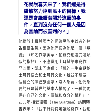
花就說春天來了。我們還是得
繼續努力達到民主的目標，我
還是會繼續寫關於這類的事
件，直到沒有任何一個人是因
為言論而被審判的。」
他對於土耳其國內的極端民族主義者的控
告相當生氣，因為他們認為他是一個「叛
徒」（知名作家奧罕・帕慕克也遭受過類
似的指控），不應當用土耳其語來寫作。
亞沙爾・凱末回應道：「我的一生奉獻給
土耳其語言和土耳其文化，我並不想要一
個獨立的庫德族國家，沒人想要。他們想
要的只是普世的基本人權罷了，一種能更
保存自己的文化、傳統和身分的權利」。
2008年 接受衛報（The Guardian）訪問時
曾表示：「我不針對特定議題寫作，我也