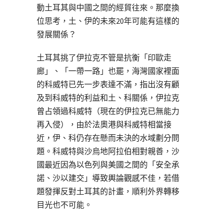
動土耳其與中國之間的經貿往來。那麼換
位思考，土、伊的未來20年可能有這樣的
發展關係？
土耳其挑了伊拉克不管是抗衡「印歐走
廊」、「一帶一路」也罷，海灣國家裡面
的科威特已先一步表達不滿，指出沒有顧
及到科威特的利益和土、科關係，伊拉克
曾占領過科威特（現在的伊拉克已無能力
再入侵），由於法奧港與科威特相當接
近，伊、科仍存在懸而未決的水域劃分問
題。科威特與沙烏地阿拉伯相對親善，沙
國最近因為以色列與美國之間的「安全承
諾、沙以建交」導致輿論觀感不佳，若借
題發揮反對土耳其的計畫，順利外界轉移
目光也不可能。