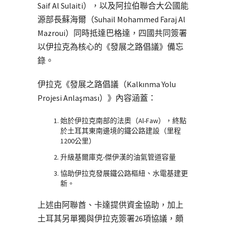
Saif Al Sulaiti），以及阿拉伯聯合大公國能
源部長蘇海爾（Suhail Mohammed Faraj Al
Mazroui）同時抵達巴格達，四國共同簽署
以伊拉克為核心的《發展之路倡議》備忘
錄。
伊拉克《發展之路倡議（Kalkınma Yolu
Projesi Anlaşması）》內容涵蓋：
始於伊拉克南部的法奧（Al-Faw），終點
於土耳其東南邊境的鐵公路建設（里程
1200公里）
升級基爾庫克-傑伊漢的油氣管道容量
協助伊拉克發展鐵公路樞紐、水電基建更
新。
上述由阿聯酋、卡達提供資金協助，加上
土耳其另單獨與伊拉克簽署26項協議，頗