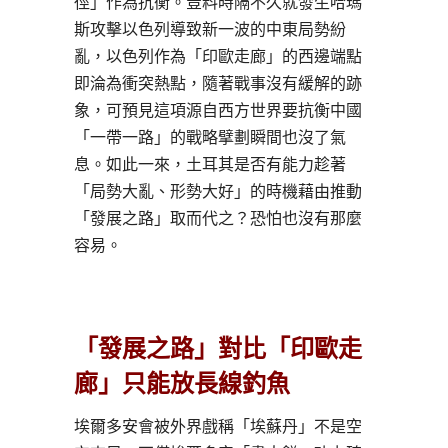
徑」作為抗衡。豈料時隔不久就發生哈瑪
斯攻擊以色列導致新一波的中東局勢紛
亂，以色列作為「印歐走廊」的西邊端點
即淪為衝突熱點，隨著戰事沒有緩解的跡
象，可預見這項源自西方世界要抗衡中國
「一帶一路」的戰略擘劃瞬間也沒了氣
息。如此一來，土耳其是否有能力趁著
「局勢大亂、形勢大好」的時機藉由推動
「發展之路」取而代之？恐怕也沒有那麼
容易。
「發展之路」對比「印歐走
廊」只能放長線釣魚
埃爾多安會被外界戲稱「埃蘇丹」不是空