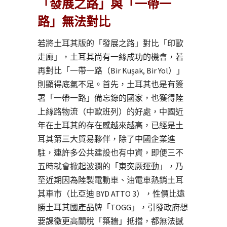
「發展之路」與「一帶一
路」無法對比
若將土耳其版的「發展之路」對比「印歐
走廊」，土耳其尚有一絲成功的機會，若
再對比「一帶一路（Bir Kuşak, Bir Yol）」
則顯得底氣不足。首先，土耳其也是有簽
署「一帶一路」備忘錄的國家，也獲得陸
上絲路物流（中歐班列）的好處，中國近
年在土耳其的存在感越來越高，已經是土
耳其第三大貿易夥伴，除了中國企業進
駐，連許多公共建設也有中資，即便三不
五時就會掀起波瀾的「東突厥運動」，乃
至近期因為陸製電動車、油電車熱銷土耳
其車市（比亞迪 BYD ATTO 3），性價比遠
勝土耳其國產品牌「TOGG」，引發政府想
要課徵更高關稅「築牆」抵擋，都無法撼