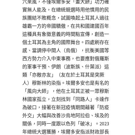
穴來風，不僅埃爾多安「畫大餅」功力確
實無人能及，在總統競選時用他慣用的民
族團結不敗概念，試圖喚起土耳其人過往
雄霸一方的帝國驕傲，在共和國建國百年
這種具有象徵意義的時間點宣傳，創造一
個土耳其為主角的國際舞台。四處刷存在
感、當調停中間人（烏俄），抗衡美國等
西方勢力介入中東事務，也要應對俄羅斯
的軍事干預、伊朗（波斯族、什葉派）這
類「亦敵亦友」（友在於土耳其是突厥
人）穆斯林的染指。埃爾多安也是有名的
「風向大師」，他在土耳其正被一眾穆斯
林國家孤立，立刻找到「同路人」卡達作
為破口，接著在新冠疫情期間藉著「防疫
外交」大幅與改善沙烏地阿拉伯、埃及的
關係，同時一度跟以色列「破冰」。2023
年總統大選獲勝，埃爾多安指派財政部長