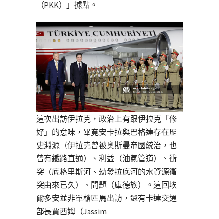
（PKK）」據點。
這次出訪伊拉克，政治上有跟伊拉克「修
好」的意味，畢竟安卡拉與巴格達存在歷
史淵源（伊拉克曾被奧斯曼帝國統治，也
曾有鐵路直通）、利益（油氣管道）、衝
突（底格里斯河、幼發拉底河的水資源衝
突由來已久）、問題（庫德族）。這回埃
爾多安並非單槍匹馬出訪，還有卡達交通
部長賈西姆（Jassim