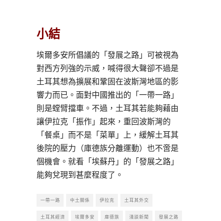
小結
埃爾多安所倡議的「發展之路」可被視為
對西方列強的示威，喊得很大聲卻不過是
土耳其想為擴展和鞏固在波斯灣地區的影
響力而已。面對中國推出的「一帶一路」
則是螳臂擋車。不過，土耳其若能夠藉由
讓伊拉克「振作」起來，重回波斯灣的
「餐桌」而不是「菜單」上，緩解土耳其
後院的壓力（庫德族分離運動）也不啻是
個機會。就看「埃蘇丹」的「發展之路」
能夠兌現到甚麼程度了。
一帶一路
中土關係
伊拉克
土耳其外交
土耳其經濟
埃爾多安
庫德族
淺談新聞
發展之路