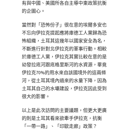
有與中國、美國所各自主導中東政策抗衡
的企圖心。
當然對「恐怖份子」很在意的埃爾多安也
不忘向伊拉克提起應將庫德工人黨歸為恐
怖組織，土耳其這幾年以國家安全為名，
不斷進行針對北伊拉克的軍事行動。相較
於庫德工人黨，伊拉克其實比較在意的是
幼發拉底河跟底格里斯河的水資源，畢竟
伊拉克70%的用水來自該國境外的這兩條
河，從土耳其境內過來的水量下降，因為
土耳其自己的水壩建設，伊拉克因此受到
很大的影響。
以上是此次訪問的主要議題，但更大更廣
的則是土耳其看來欲牽手伊拉克，抗衡
「一帶一路」、「印歐走廊」政策？