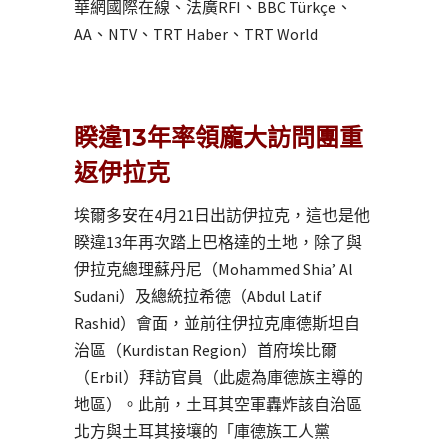
華網國際在線、法廣RFI、BBC Türkçe、
AA、NTV、TRT Haber、TRT World
睽違13年率領龐大訪問團重
返伊拉克
埃爾多安在4月21日出訪伊拉克，這也是他
睽違13年再次踏上巴格達的土地，除了與
伊拉克總理蘇丹尼（Mohammed Shia’ Al
Sudani）及總統拉希德（Abdul Latif
Rashid）會面，並前往伊拉克庫德斯坦自
治區（Kurdistan Region）首府埃比爾
（Erbil）拜訪官員（此處為庫德族主導的
地區）。此前，土耳其空軍轟炸該自治區
北方與土耳其接壤的「庫德族工人黨