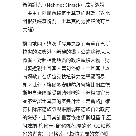
希姆謝克（Mehmet Simsek）成功遊說
「金主」阿聯酋穩定土耳其的財政（對比
阿根廷經濟情況，土耳其的力挽狂瀾有目
共睹）。
攤開地圖，這次「發展之路」著重在巴斯
拉省的法奧港，新建的鐵、公路途經尼尼
微省，對照相關地點的政治頭臉人物、財
團皆近親土耳其。套句俗話，土耳其「以
商逼政」在伊拉克扶植勢力之舉顯而易
見。此外，埃爾多安雖然拜會埃比爾庫德
斯坦自治區並受到熱烈歡迎，但相關官員
並不否認土耳其的基建計畫「走舊路」確
有排除庫德族參與來削弱庫德族自治政府
的嫌疑，土耳其計畫要恢復伊斯坦堡-孔亞-
阿達納-梅爾辛-舍爾納克-摩蘇爾（尼尼微
省的省會）-巴格達-巴斯拉之間的交通聯