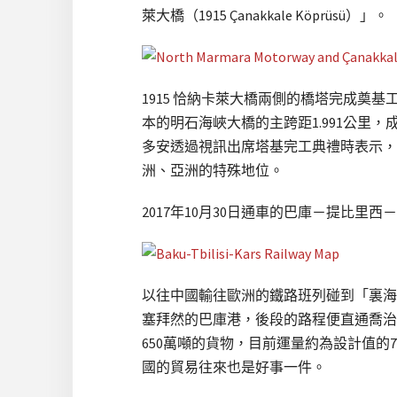
萊大橋（1915 Çanakkale Köprüsü）」。
1915 恰納卡萊大橋兩側的橋塔完成奠基
本的明石海峽大橋的主跨距1.991公里，
多安透過視訊出席塔基完工典禮時表示，這
洲、亞洲的特殊地位。
2017年10月30日通車的巴庫－提比里西－卡
以往中國輸往歐洲的鐵路班列碰到「裏海
塞拜然的巴庫港，後段的路程便直通喬治
650萬噸的貨物，目前運量約為設計值
國的貿易往來也是好事一件。