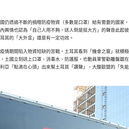
國仍透過不斷的捐贈防疫物資（多數是口罩）給有需要的國家，
內輿情也認為「自己人用不夠，送人倒是挺大方」的聲音此起彼
耳其的「大外宣」還是有一定功效。
疫情期間陷入物資短缺的苦戰，土耳其看到「機會之窗」就積極
，土國立刻送上口罩、消毒水、防護服，也動員軍警勸離盤踞在
利亞「點滴在心頭」出來幫土耳其「讚聲」，大酸歐盟的「失能