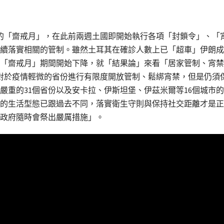
月的「齋戒月」，在此前兩週土國即開始執行各項「封鎖令」、「
續落實相關的管制。雖然土耳其在確診人數上已「超車」伊朗成
「齋戒月」期間開始下降，就「結果論」來看「居家管制、宵禁
對於疫情輕微的省份進行有限度開放管制、鬆綁宵禁，但是仍須
嚴重的31個省份以及安卡拉、伊斯坦堡、伊茲米爾等16個城市的
的生活型態已跟過去不同，落實衛生守則與保持社交距離才是正
政府隨時會祭出嚴厲措施」。