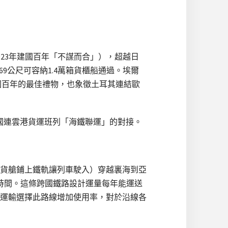
2023年建國百年「不謀而合」），超越日
69公尺可容納1.4萬箱貨櫃船通過。埃爾
建國百年的最佳禮物，也象徵土耳其連結歐
成首班自中國連雲港貨運班列「海鐵聯運」的對接。
貨艙鋪上鐵軌讓列車駛入）穿越裏海到亞
時間。這條跨國鐵路設計運量每年能運送
路運輸選擇此路線增加使用率，對於沿線各