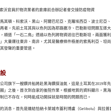
科索沃官員於物流業者的倉庫前合辦記者會交接防疫物資
馬其頓、科索沃、黑山、阿爾巴尼亞、克羅埃西亞、波士尼亞、
再者，先前土耳其與以色列因為耶路撒冷、巴勒斯坦問題互逐大
，順道「一石二鳥」透過以色列將物資送往巴勒斯坦，兩面獲利
」大量運往東非、南非，尤其是醫療條件極差的索馬利亞、坦尚
其發聲的重要管道。
設
公司旗下一艘鑽井船將赴黑海鑽探油氣，這是土耳其在2019年
圈」之後，首次到自家的後院作業。根據地質的資料顯示，黑海
制已不存在，何時能成功開採就是時間的問題而已。
，首先是連結恰納卡萊城市蓋利博盧（Gelibolu）與拉普塞基（