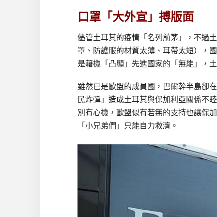
口罩「大外宣」搏版面
儘管土耳其的疫情「名列前茅」，不過土
罩、防護服的材質太薄、耳帶太短），國
是藉機「凸顯」先進國家的「無能」，土
雖然已是歐盟的成員國，巴爾幹半島卻在
民炸彈」造成土耳其與保加利亞關係不睦
別有心機，歐盟似有若無的支持也讓保加
「小兄弟們」只能自力救濟。