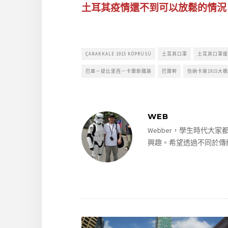
土耳其疫情還不到可以放鬆的情況
ÇANAKKALE 1915 KÖPRÜSÜ
土耳其口罩
土耳其口罩援
巴庫－提比里西－卡爾斯鐵路
巴爾幹
恰納卡萊1915大橋
WEB
Webber，學生時代
興趣。希望透過不同於傳