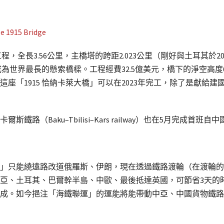
工程，全長3.56公里，主橋塔的跨距2.023公里（剛好與土耳其於
成為世界最長的懸索橋樑。工程經費32.5億美元，橋下的淨空高度
座「1915 恰納卡萊大橋」可以在2023年完工，除了是獻給
爾斯鐵路（Baku–Tbilisi–Kars railway）也在5月完
」只能繞遠路改道俄羅斯、伊朗，現在透過鐵路渡輪（在渡輪的
亞、土耳其、巴爾幹半島、中歐、最後抵達英國，可節省3天的
的7成。如今挹注「海鐵聯運」的運能將能帶動中亞、中國貨物鐵