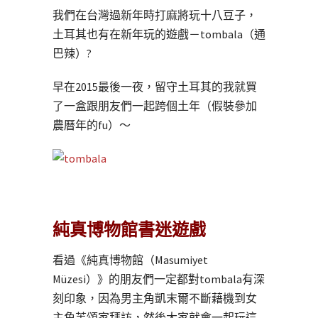
我們在台灣過新年時打麻將玩十八豆子，
土耳其也有在新年玩的遊戲－tombala（通
巴辣）?
早在2015最後一夜，留守土耳其的我就買
了一盒跟朋友們一起跨個土年（假裝參加
農曆年的fu）～
純真博物館書迷遊戲
看過《純真博物館（Masumiyet
Müzesi）》的朋友們一定都對tombala有深
刻印象，因為男主角凱末爾不斷藉機到女
主角芙頌家拜訪，然後大家就會一起玩這