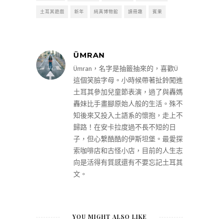
土耳其遊戲
新年
純真博物館
讀冊趣
賓果
ÜMRAN
Ümran，名字是抽籤抽來的，喜歡Ü
這個笑臉字母。小時候帶著扯鈴闖進
土耳其參加兒童節表演，過了與轟媽
轟妹比手畫腳原始人般的生活。殊不
知後來又投入土語系的懷抱，走上不
歸路！在安卡拉度過不長不短的日
子，但心繫酷酷的伊斯坦堡。最愛探
索咖啡店和古怪小店，目前的人生志
向是活得有質感還有不要忘記土耳其
文。
YOU MIGHT ALSO LIKE