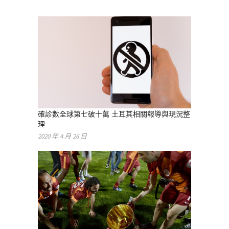
確診數全球第七破十萬 土耳其相關報導與現況整
理
2020 年 4 月 26 日