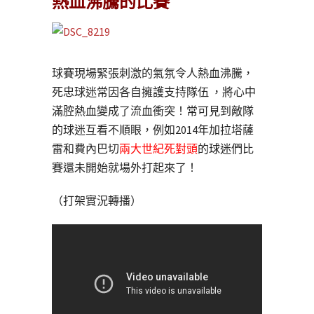
熱血沸騰的比賽
球賽現場緊張刺激的氣氛令人熱血沸騰，
死忠球迷常因各自擁護支持隊伍 ，將心中
滿腔熱血變成了流血衝突！常可見到敵隊
的球迷互看不順眼，例如2014年加拉塔薩
雷和費內巴切
兩大世紀死對頭
的球迷們比
賽還未開始就場外打起來了！
（打架實況轉播）