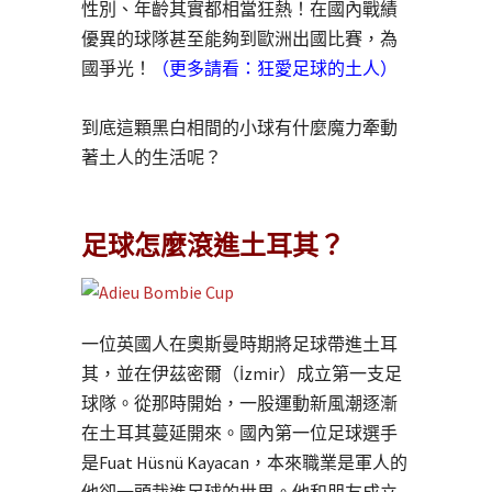
性別、年齡其實都相當狂熱！在國內戰績
優異的球隊甚至能夠到歐洲出國比賽，為
國爭光！
（更多請看：
狂愛足球的土人
）
到底這顆黑白相間的小球有什麼魔力牽動
著土人的生活呢？
足球怎麼滾進土耳其？
一位英國人在奧斯曼時期將足球帶進土耳
其，並在伊茲密爾（İzmir）成立第一支足
球隊。從那時開始，一股運動新風潮逐漸
在土耳其蔓延開來。國內第一位足球選手
是Fuat Hüsnü Kayacan，本來職業是軍人的