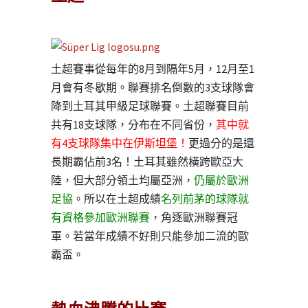
土超賽事從每年的8月到隔年5月，12月至1
月會有冬歇期。聯賽排名倒數的3支球隊會
降到土耳其甲級足球聯賽。土超聯賽目前
共有18支球隊，分布在不同省份，
其中就
有4支球隊集中在伊斯坦堡！
更過分的是還
長期霸佔前3名！土耳其雖然橫跨歐亞大
陸，但大部分領土均屬亞洲，
仍屬於歐洲
足協
。所以在土超成績
名列前茅的球隊就
有資格參加歐洲聯賽
，角逐歐洲聯賽冠
軍。若當年成績不好則只能參加二流的歐
霸盃。