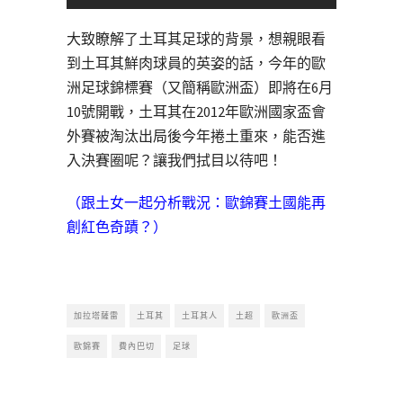
大致瞭解了土耳其足球的背景，想親眼看
到土耳其鮮肉球員的英姿的話，今年的歐
洲足球錦標賽（又簡稱歐洲盃）即將在6月
10號開戰，土耳其在2012年歐洲國家盃會
外賽被淘汰出局後今年捲土重來，能否進
入決賽圈呢？讓我們拭目以待吧！
（跟土女一起分析戰況：
歐錦賽土國能再
創紅色奇蹟？
）
加拉塔薩雷
土耳其
土耳其人
土超
歐洲盃
歐錦賽
費內巴切
足球