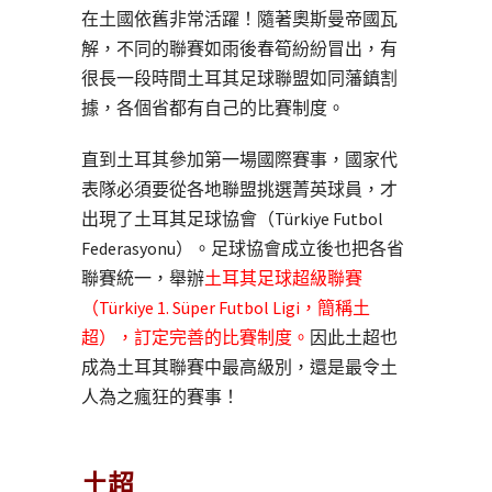
在土國依舊非常活躍！隨著奧斯曼帝國瓦
解，不同的聯賽如雨後春筍紛紛冒出，有
很長一段時間土耳其足球聯盟如同藩鎮割
據，各個省都有自己的比賽制度。
直到土耳其參加第一場國際賽事，國家代
表隊必須要從各地聯盟挑選菁英球員，才
出現了土耳其足球協會（Türkiye Futbol
Federasyonu）。足球協會成立後也把各省
聯賽統一，舉辦
土耳其足球超級聯賽
（Türkiye 1. Süper Futbol Ligi，簡稱土
超），訂定完善的比賽制度。
因此土超也
成為土耳其聯賽中最高級別，還是最令土
人為之瘋狂的賽事！
土超