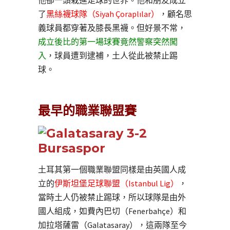
他卻一頭栽進足球的世界。他和朋友成立
了
黑絲襪球隊（Siyah Çoraplılar）
，顧名思
義球員都穿著及膝長黑襪。但好景不常，
成立後比的第一場球賽竟然警察突然闖
入
，球員遭到逮補，土人從此被禁止踢
球。
最早的職業聯盟賽
土耳其第一個職業聯盟同樣是由英國人成
立的
伊斯坦堡足球聯盟（Istanbul Lig）
，
當時土人仍被禁止踢球，所以球隊是由外
國人組成，如費內巴切（Fenerbahçe）和
加拉塔薩雷（Galatasaray），這兩隊至今