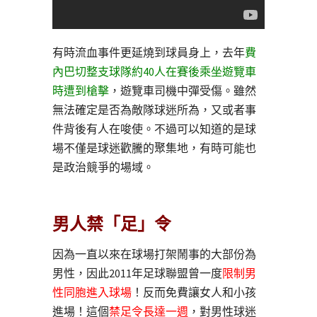
有時流血事件更延燒到球員身上，去年
費
內巴切整支球隊約40人在賽後乘坐遊覽車
時遭到槍擊
，遊覽車司機中彈受傷。雖然
無法確定是否為敵隊球迷所為，又或者事
件背後有人在唆使。不過可以知道的是球
場不僅是球迷歡騰的聚集地，有時可能也
是政治競爭的場域。
男人禁「足」令
因為一直以來在球場打架鬧事的大部份為
男性，因此2011年足球聯盟曾一度
限制男
性同胞進入球場
！反而免費讓女人和小孩
進場！這個
禁足令長達一週
，對男性球迷