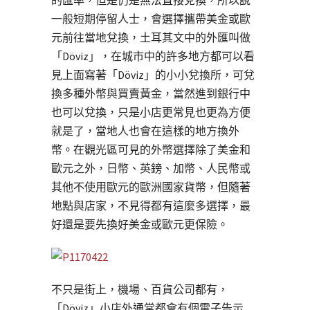
的匯率，但是仍是無法直接兌換，所以說
一般短期停留人士，會選擇攜帶美金或歐
元前往當地兌換，土耳其文中的外匯叫做
「Döviz」，在城市中的許多地方都可以看
見上面寫著「Döviz」的小小兌換所，可兌
換多種外幣與買賣黃金，當然進到銀行中
也可以兌換，只是小店更常見也更為方便
就是了，當地人也會在這樣的地方換外
幣。在觀光區可見的外幣選擇除了美金和
歐元之外，日幣、英鎊、加幣、人民幣或
其他不使用歐元的歐洲國家貨幣，但隨著
地點與店家，不見得都有這麼多選擇，最
好還是要先換好美金或歐元更保險。
不只是街上，機場、百貨公司都有，
「Döviz」小店外通常都會有個電子告示