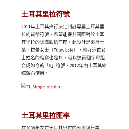
土耳其里拉符號
2011年土耳其央行決定制訂專屬土耳其里
拉的貨幣符號，希望能提升國際對於土耳
其里拉的認識跟信任度，此設計是來自土
萊・拉蕾女士（Tülay Lale），剛好這位女
士姓名的縮寫也是TL，就以這兩個字母組
合成如今的「₺」符號，2012年由土耳其總
統頒布使用。
土耳其里拉匯率
在2008年左右土耳其里拉的匯率堪比美