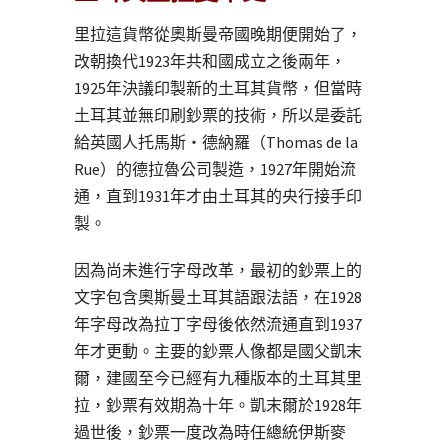
里拉這貨幣從奧斯曼帝國晚期便開始了，
改朝換代1923年共和國成立之後兩年，
1925年決議印製新的土耳其貨幣，但當時
土耳其並無印刷鈔票的技術，所以是委託
給英國人托馬斯・德納羅（Thomas de la
Rue）的德拉魯公司製造，1927年開始流
通，直到1931年才由土耳其的央行接手印
製。
因為尚未進行字母改革，最初的鈔票上的
文字包含奧斯曼土耳其語跟法語，在1928
年字母改為拉丁字母後依然流通直到1937
年才更動。主要的鈔票人像都是國父凱末
爾，建國至今已經有九種版本的土耳其里
拉，鈔票有效期為十年。凱末爾於1928年
過世後，鈔票一度改為時任總統伊斯麥