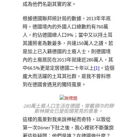
成為他們名副其實的家。
根據德國聯邦統計局的數據，2013年年底
時，德國境內的外國人口總數約有760萬
人，約佔德國總人口9%；當中又以持土耳
其護照者為數最多，共達150萬人之譜。若
是加上已入籍德國的土裔人士，則德國境
內的土裔居民在2013年就達近280萬人，其
中66.5%更是定居德國二十年以上
[1]
。這個
龐大而活躍的土耳其社群，是我不曾料想
到在德國會遇見的獨特風景。
280萬土裔人口生活在德國，穿戴頭巾的穆
斯林婦女已是街頭常見的景象。
這樣的風景對我來說神秘而奇特，以致從
第一次Döner下肚之後，我心裡就不斷盤旋
著這些疑問：他們是誰？在德國做什麼？