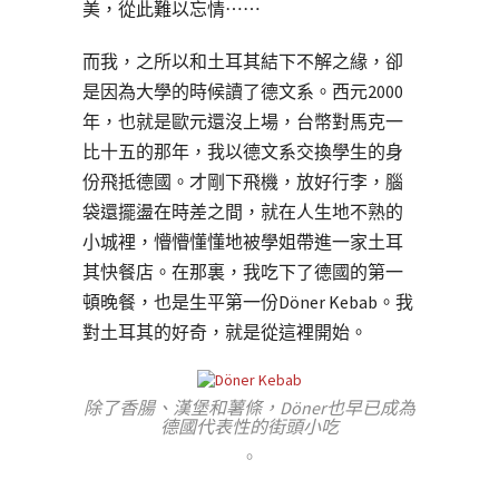
美，從此難以忘情⋯⋯
而我，之所以和土耳其結下不解之緣，卻
是因為大學的時候讀了德文系。西元2000
年，也就是歐元還沒上場，台幣對馬克一
比十五的那年，我以德文系交換學生的身
份飛抵德國。才剛下飛機，放好行李，腦
袋還擺盪在時差之間，就在人生地不熟的
小城裡，懵懵懂懂地被學姐帶進一家土耳
其快餐店。在那裏，我吃下了德國的第一
頓晚餐，也是生平第一份Döner Kebab。我
對土耳其的好奇，就是從這裡開始。
除了香腸、漢堡和薯條，Döner也早已成為
德國代表性的街頭小吃
。