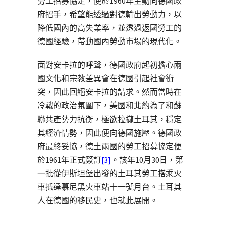
勞工招募協定，便於1960年主動向德國政
府招手，希望能透過對德輸出勞動力，以
降低國內的高失業率，並透過返國勞工的
德國經驗，帶動國內勞動市場的現代化。
面對安卡拉的呼聲，德國政府起初擔心兩
國文化和宗教差異會在德國引起社會衝
突，因此回絕安卡拉的請求。然而當時在
冷戰的政治氛圍下，美國和北約為了和蘇
聯共產勢力抗衡，極欲拉攏土耳其，穩定
其經濟情勢，因此便向德國施壓。德國政
府最終妥協，德土兩國的勞工招募協定便
於1961年正式簽訂
[3]
。該年10月30日，第
一批從伊斯坦堡出發的土耳其勞工搭乘火
車抵達慕尼黑火車站十一號月台。
土耳其
人在德國的移民史，也就此展開。