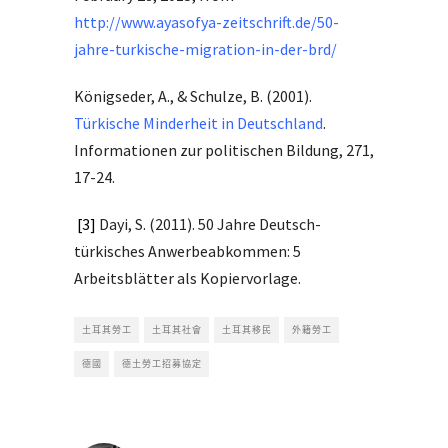
http://www.ayasofya-zeitschrift.de/50-
jahre-turkische-migration-in-der-brd/
Königseder, A., & Schulze, B. (2001).
Türkische Minderheit in Deutschland
.
Informationen zur politischen Bildung, 271,
17-24.
[3]
Dayi, S. (2011). 50 Jahre Deutsch-
türkisches Anwerbeabkommen: 5
Arbeitsblätter als Kopiervorlage.
土耳其勞工
土耳其社會
土耳其移民
外籍勞工
德國
德土勞工招募協定