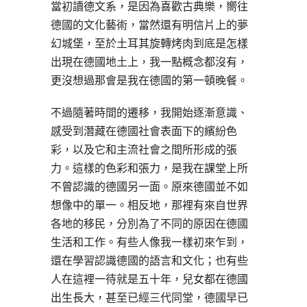
當初讀德文系，是因為喜歡古典樂，嚮往
德國的文化藝術，當然還有明信片上的夢
幻城堡，至於土耳其旋轉烤肉到底是怎樣
出現在德國地土上，我一點概念都沒有，
更沒想過那會是我在德國的第一頓晚餐。
不過隨著時間的遷移，我開始逐漸意識、
感受到潛藏在德國社會表面下的繽紛色
彩，以及它和主流社會之間所形成的張
力。這樣的色彩和張力，是我在課堂上所
不曾認識的德國另一面。原來德國並不如
想像中的單一。相反地，那裡有來自世界
各地的移民，分別為了不同的原因在德國
生活和工作。有些人像我一樣初來乍到，
還在學習認識德國的語言和文化；也有些
人在這裡一待就是五十年，兒女都在德國
出生長大，甚至已經三代同堂，德國早已