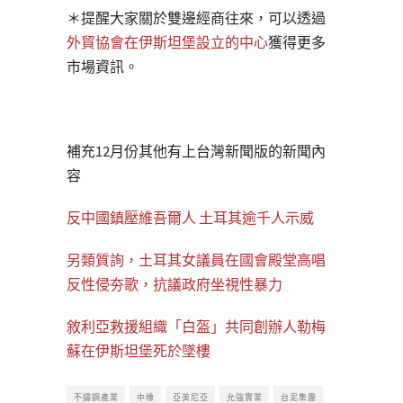
＊提醒大家關於雙邊經商往來，可以透過
外貿協會在伊斯坦堡設立的中心
獲得更多
市場資訊。
補充12月份其他有上台灣新聞版的新聞內
容
反中國鎮壓維吾爾人 土耳其逾千人示威
另類質詢，土耳其女議員在國會殿堂高唱
反性侵夯歌，抗議政府坐視性暴力
敘利亞救援組織「白盔」共同創辦人勒梅
蘇在伊斯坦堡死於墜樓
不鏽鋼產業
中橡
亞美尼亞
允強實業
台泥集團