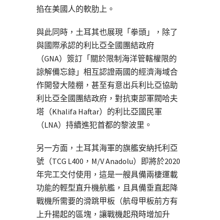
掐在美國人的軟肋上。
與此同時，土耳其也展現「拳頭」，除了
與國際承認的利比亞全國團結政府
（GNA）簽訂「關於限制海洋管轄權限的
諒解備忘錄」相互認證兩國的經濟海域合
作開發大陸棚，甚至有意出兵利比亞協助
利比亞全國團結政府，對抗東部軍閥哈夫
塔（Khalifa Haftar）的利比亞國民軍
（LNA）持續進犯首都的黎波里。
另一方面，土耳其海軍的旗艦安納托利亞
號（TCG L400，M/V Anadolu）即將於2020
年完工交付使用，這是一艘具備兩棲運載
功能的輕型直升機航艦，且具備垂直起降
戰機所需要的滑跳甲板（航母甲板前方有
上升揚起的區塊，讓戰機起飛時增加升