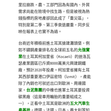
里拉崩跌，農、工部門因為有國內、外貿
需求尚能在險境中找生路，但是被視為熱
錢指標的房地產卻因此成了「重災區」，
特別是第二季、第三季衰退嚴重，同步反
映在報表上也實不為過。
台商近年積極前進土耳其搶建灘頭堡，例
如不鏽鋼產量排名在全球前五名的
允強實
業
在土耳其柯加里省（Kocaeli）的迪洛瓦
瑟產業園區已斥資8000萬美元興建鋼鐵
廠，預計2020年投產。柯加里省擁有土耳
其西部重要港口伊茲密特（İzmit），產能
除了內銷也可就近出口到歐洲、周邊國
家。
台泥集團
的中橡也進軍土耳其要投資
碳黑廠（這是車用輪胎的重要組成之
一），正看中土耳其是歐洲的
五大汽車生
產基地
，德國、法國、日本、義大利等知