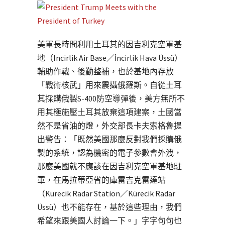
美軍長時間利用土耳其的因吉利克空軍基
地（Incirlik Air Base／İncirlik Hava Üssü）
輔助作戰、後勤整補，也於基地內存放
「戰術核武」用來震攝俄羅斯。自從土耳
其採購俄製S-400防空導彈後，美方無所不
用其極施壓土耳其放棄這項建案，土國當
然不是省油的燈，外交部長卡夫索格魯提
出警告：「既然美國那麼反對我們採購俄
製的系統，認為機密的電子參數會外洩，
那麼美國就不應該在因吉利克空軍基地駐
軍，在馬拉蒂亞省的庫雷吉克雷達站
（Kurecik Radar Station／Kürecik Radar
Üssü）也不能存在，基於這些理由，我們
希望來跟美國人討論一下。」字字句句也