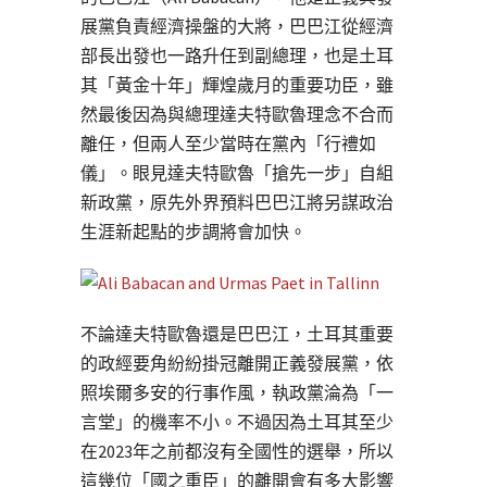
展黨負責經濟操盤的大將，巴巴江從經濟
部長出發也一路升任到副總理，也是土耳
其「黃金十年」輝煌歲月的重要功臣，雖
然最後因為與總理達夫特歐魯理念不合而
離任，但兩人至少當時在黨內「行禮如
儀」。眼見達夫特歐魯「搶先一步」自組
新政黨，原先外界預料巴巴江將另謀政治
生涯新起點的步調將會加快。
不論達夫特歐魯還是巴巴江，土耳其重要
的政經要角紛紛掛冠離開正義發展黨，依
照埃爾多安的行事作風，執政黨淪為「一
言堂」的機率不小。不過因為土耳其至少
在2023年之前都沒有全國性的選舉，所以
這幾位「國之重臣」的離開會有多大影響