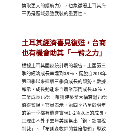
換取更大的續航力），也象徵著土耳其海
軍仍是區域最強武裝的重要性。
土耳其經濟喜見復甦，台商
也有機會助其「一臂之力」
根據土耳其國家統計局的報告，土國第三
季的經濟成長率達到0.9％，擺脫自2018年
第四季以來連續三季負成長的頹勢。數據
顯示，成長動能來自農業部門成長3.8％，
工業成長1.6％，唯獨建築業大幅衰退7.8％
值得警惕。官員表示，第四季乃至於明年
的第一季都有機會實現1~2％以上的成長，
其理由不外乎去年美國祭出「鋼、鋁關稅
制裁」、「布朗森牧師的雙倍懲罰」導致