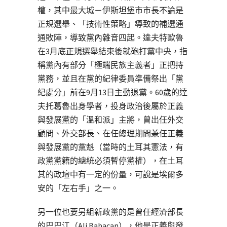
權，其中最大城－伊斯坦堡市市長不論是
正規選舉、「技術性策略」導致的補選通
通敗陣，導致黨內雜音四起。達夫特歐魯
在3月底正規選舉結束後就砲打黨中央，指
稱黨內有部分「極端民族主義者」正把持
黨務，並且在黨的紀律委員準備祭出「黨
紀處分」前在9月13日主動退黨。60歲的達
夫托葛魯出身學者，投身政治後屬於正義
與發展黨的「溫和派」主將，曾出任外交
顧問、外交部長、在任總理期間兼任正義
與發展黨的黨魁（當時的土耳其憲法，有
政黨黨籍的總統必須暫停黨權），在土耳
其的政壇中有一定的份量，可說是埃爾多
安的「左右手」之一。
另一位也要另組新政黨的是曾任經濟部長
的巴巴江（Ali Babacan），他是正義與發