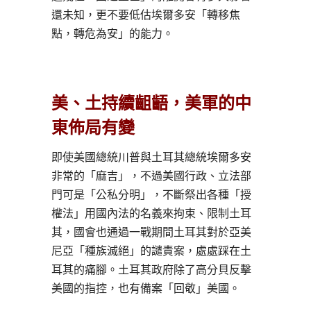
還未知，更不要低估埃爾多安「轉移焦
點，轉危為安」的能力。
美、土持續齟齬，美軍的中
東佈局有變
即使美國總統川普與土耳其總統埃爾多安
非常的「麻吉」，不過美國行政、立法部
門可是「公私分明」，不斷祭出各種「授
權法」用國內法的名義來拘束、限制土耳
其，國會也通過一戰期間土耳其對於亞美
尼亞「種族滅絕」的譴責案，處處踩在土
耳其的痛腳。土耳其政府除了高分貝反擊
美國的指控，也有備案「回敬」美國。