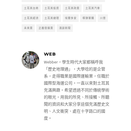
土耳其台商
土耳其投資
土耳其政黨
土耳其汽車
土耳其經濟
土耳其總理
埃爾多安
導彈軍購
川普
未來黨
正義發展黨
淺談新聞
WEB
Webber，學生時代大家都稱呼我
「歷史地理通」，大學唸的是企管
系，走得職業是國際運輸業，任職於
國際型海運公司。一直以來對土耳其
充滿興趣。希望透過不同於傳統學術
的眼光，用我的所見、所接觸、所聽
聞的資訊和大家分享這個充滿歷史文
明、人文衝突、處在十字路口的國
度。