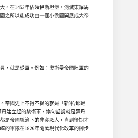
大。在1453年佔領伊斯坦堡，消滅東羅馬
帝國之所以能成功由一個小侯國開展成大帝
員，就是從軍。例如：奧斯曼帝國陸軍的
。帝國史上不得不提的就是「新軍/耶尼
位蘇丹建立起的禁衛軍，換句話說就是蘇丹
都是帝國統治下的非突厥人，直到後期才
的軍隊在1826年隨著現代化改革的腳步