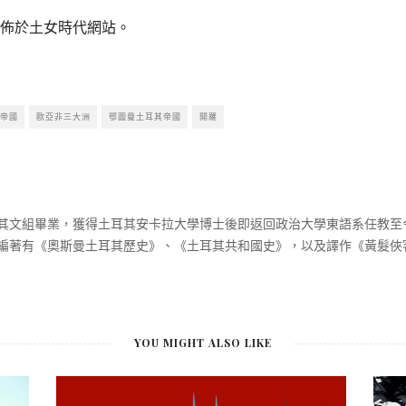
佈於土女時代網站。
帝國
歐亞非三大洲
鄂圖曼土耳其帝國
開羅
其文組畢業，獲得土耳其安卡拉大學博士後即返回政治大學東語系任教至
編著有《奧斯曼土耳其歷史》、《土耳其共和國史》，以及譯作《黃髮俠
YOU MIGHT ALSO LIKE