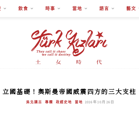
遊
飲食
時事
當地
語言
藝文
立國基礎！奧斯曼帝國威震四方的三大支柱
吳北講古
專欄
政經史地
當地
2016 年 10 月 26 日