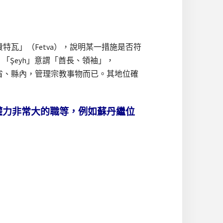
特瓦」（Fetva），說明某一措施是否符
。「Şeyh」意謂「酋長、領袖」，
各省、縣內，管理宗教事物而已。其地位確
權力非常大的職等，例如蘇丹繼位