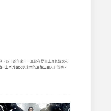
今，四十餘年來，一直都在從事土耳其語文和
客─土耳其國父凱末爾的最後三百天》等書。