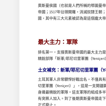
奧斯曼侯國（也就是人們所稱的鄂圖曼帝國
帝國；1517年佔領開羅，消滅奴隸王
國，其中有三大元素被認為是這個龐大帝
最大主力：軍隊
排名第一，支撐奧斯曼帝國的最大主力是
精銳部隊「新軍/耶尼切里軍團（Yeniçer
土女補充：新軍/耶尼切里軍團（Yen
土耳其軍人非常驃悍好戰出名，不僅具有
切里軍團（Yeniçeri）」，這是一
身邊最精銳的軍隊。這支軍隊的組成多半
有突厥人加入。到了後期奧斯曼帝國走下
正式廢止。