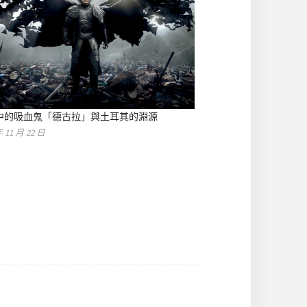
中的吸血鬼「德古拉」與土耳其的淵源
年 11 月 22 日