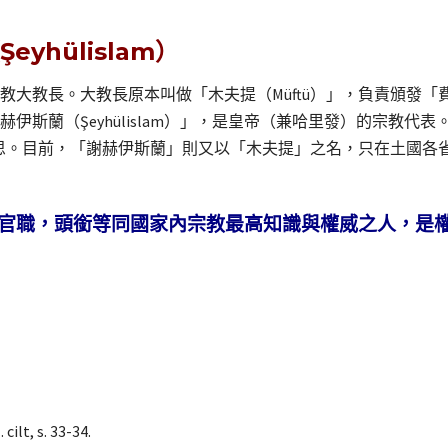
yhülislam）
大教長。大教長原本叫做「木夫提（Müftü）」，負責頒發「費
斯蘭（Şeyhülislam）」，是皇帝（兼哈里發）的宗教代表
的意思。目前，「謝赫伊斯蘭」則又以「木夫提」之名，只在土國
官職，頭銜等同國家內宗教最高知識與權威之人，是
cilt, s. 33-34.