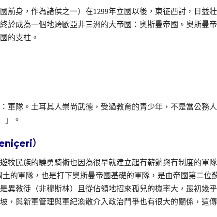
前身，作為諸侯之一）在1299年立國以後，東征西討，日益壯
朝；終於成為一個地跨歐亞非三洲的大帝國：奧斯曼帝國。奧斯曼
國的支柱。
：軍隊。土耳其人崇尚武德，受過教育的青少年，不是當公務人
i）」。
içeri）
遊牧民族的驍勇騎術也因為很早就建立起有薪餉與有制度的軍隊
支開疆闢土的軍隊，也是打下奧斯曼帝國基礎的軍隊，是由帝國第二
是異教徒（非穆斯林）且從佔領地招來孤兒的機率大，最初幾乎
坡，與新軍管理與軍紀渙散介入政治鬥爭也有很大的關係，這傳統