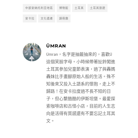
中部安納托利亞地區
博物館
土耳其
土耳其旅遊
安卡拉
文化遺產
讀冊趣
ÜMRAN
Ümran，名字是抽籤抽來的，喜歡Ü
這個笑臉字母。小時候帶著扯鈴闖進
土耳其參加兒童節表演，過了與轟媽
轟妹比手畫腳原始人般的生活。殊不
知後來又投入土語系的懷抱，走上不
歸路！在安卡拉度過不長不短的日
子，但心繫酷酷的伊斯坦堡。最愛探
索咖啡店和古怪小店，目前的人生志
向是活得有質感還有不要忘記土耳其
文。