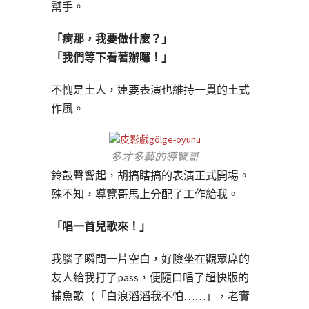
幫手。
「痾那，我要做什麼？」
「我們等下看著辦囉！」
不愧是土人，連要表演也維持一貫的土式
作風。
多才多藝的導覽哥
鈴鼓聲響起，胡搞瞎搞的表演正式開場。
殊不知，導覽哥馬上分配了工作給我。
「唱一首兒歌來！」
我腦子瞬間一片空白，好險坐在觀眾席的
友人給我打了pass，便隨口唱了超快版的
捕魚歌
（「白浪滔滔我不怕……」，老實