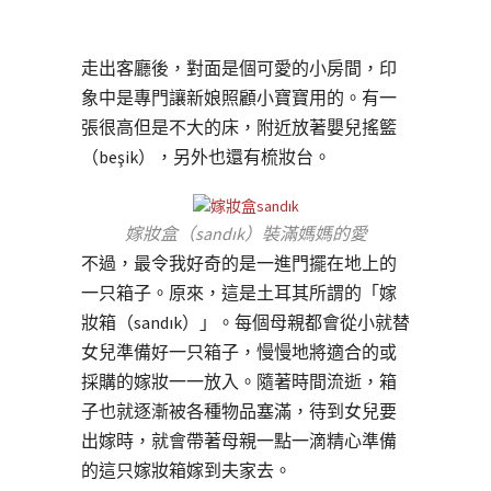
走出客廳後，對面是個可愛的小房間，印
象中是專門讓新娘照顧小寶寶用的。有一
張很高但是不大的床，附近放著嬰兒搖籃
（beşik），另外也還有梳妝台。
嫁妝盒（sandık）裝滿媽媽的愛
不過，最令我好奇的是一進門擺在地上的
一只箱子。原來，這是土耳其所謂的「嫁
妝箱（sandık）」。每個母親都會從小就替
女兒準備好一只箱子，慢慢地將適合的或
採購的嫁妝一一放入。隨著時間流逝，箱
子也就逐漸被各種物品塞滿，待到女兒要
出嫁時，就會帶著母親一點一滴精心準備
的這只嫁妝箱嫁到夫家去。