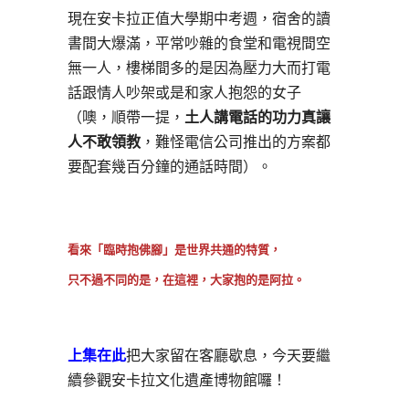
現在安卡拉正值大學期中考週，宿舍的讀
書間大爆滿，平常吵雜的食堂和電視間空
無一人，樓梯間多的是因為壓力大而打電
話跟情人吵架或是和家人抱怨的女子
（噢，順帶一提，
土人講電話的功力真讓
人不敢領教
，難怪電信公司推出的方案都
要配套幾百分鐘的通話時間）。
看來「臨時抱佛腳」是世界共通的特質，
只不過不同的是，在這裡，大家抱的是阿拉。
上集在此
把大家留在客廳歇息，今天要繼
續參觀安卡拉文化遺產博物館囉！