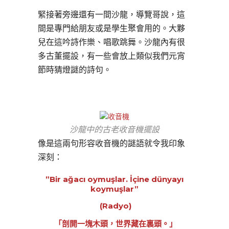
緊接著旁邊還有一間沙龍，導覽哥說，這
間是專門給朋友或是學生聚會用的。大夥
兒在這吟詩作樂、唱歌跳舞。沙龍內有很
多古董擺設，有一些會放上類似我們元宵
節時猜燈謎的詩句。
沙龍中的古老收音機擺設
像是這兩句形容收音機的謎語就令我印象
深刻：
”Bir ağacı oymuşlar. İçine dünyayı
koymuşlar”
(Radyo)
「剖開一塊木頭，世界藏在裏頭。」