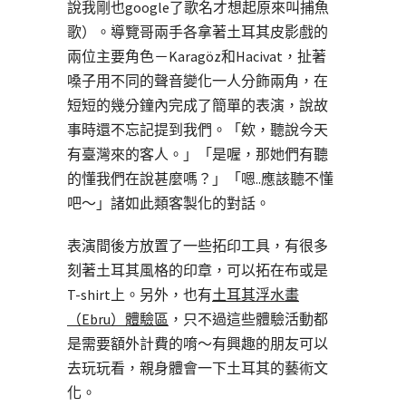
說我剛也google了歌名才想起原來叫捕魚
歌）。導覽哥兩手各拿著土耳其皮影戲的
兩位主要角色－Karagöz和Hacivat，扯著
嗓子用不同的聲音變化一人分飾兩角，在
短短的幾分鐘內完成了簡單的表演，說故
事時還不忘記提到我們。「欸，聽說今天
有臺灣來的客人。」「是喔，那她們有聽
的懂我們在說甚麼嗎？」「嗯..應該聽不懂
吧～」諸如此類客製化的對話。
表演間後方放置了一些拓印工具，有很多
刻著土耳其風格的印章，可以拓在布或是
T-shirt上。另外，也有
土耳其浮水畫
（
Ebru
）體驗區
，只不過這些體驗活動都
是需要額外計費的唷～有興趣的朋友可以
去玩玩看，親身體會一下土耳其的藝術文
化。