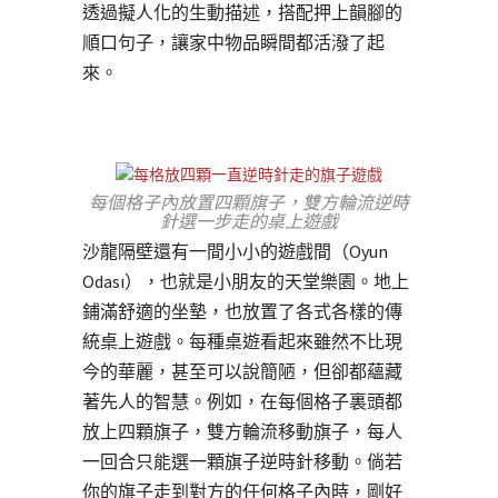
透過擬人化的生動描述，搭配押上韻腳的
順口句子，讓家中物品瞬間都活潑了起
來。
每個格子內放置四顆旗子，雙方輪流逆時
針選一步走的桌上遊戲
沙龍隔壁還有一間小小的遊戲間（Oyun
Odası），也就是小朋友的天堂樂園。地上
鋪滿舒適的坐墊，也放置了各式各樣的傳
統桌上遊戲。每種桌遊看起來雖然不比現
今的華麗，甚至可以說簡陋，但卻都蘊藏
著先人的智慧。例如，在每個格子裏頭都
放上四顆旗子，雙方輪流移動旗子，每人
一回合只能選一顆旗子逆時針移動。倘若
你的旗子走到對方的任何格子內時，剛好