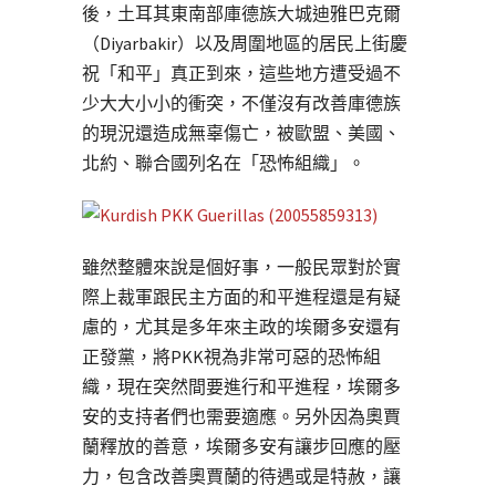
後，土耳其東南部庫德族大城迪雅巴克爾
（Diyarbakir）以及周圍地區的居民上街慶
祝「和平」真正到來，這些地方遭受過不
少大大小小的衝突，不僅沒有改善庫德族
的現況還造成無辜傷亡，被歐盟、美國、
北約、聯合國列名在「恐怖組織」。
雖然整體來說是個好事，一般民眾對於實
際上裁軍跟民主方面的和平進程還是有疑
慮的，尤其是多年來主政的埃爾多安還有
正發黨，將PKK視為非常可惡的恐怖組
織，現在突然間要進行和平進程，埃爾多
安的支持者們也需要適應。另外因為奧賈
蘭釋放的善意，埃爾多安有讓步回應的壓
力，包含改善奧賈蘭的待遇或是特赦，讓