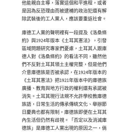
他能親自主導，落實這個和平進程，或者
是因為反恐理由而被逮補的政治犯還有解
除武裝後的工人黨人，應該要重返社會。
庫德工人黨的聲明裡有一段提及《洛桑條
約》與1924年版本《土耳其憲法》，引發
區域問題研究專家們憂慮，土耳其人跟庫
德人對《洛桑條約》的看法不同，雖然他
們不反對土耳其領土主權完整，但是他們
介意庫德族是否被承認，在1924年版本的
《土耳其憲法》把1921年版本中的庫德族
廣播、教育與地方行政的權利還有承諾被
消失。土耳其現行法規不允許學校教庫德
族語，日常生活的傳承傳統文化、舉辦節
日慶典也都有限制，庫德族即便在土耳其
內生活但仍然有歧視。「否定以及消滅庫
德族」是庫德工人黨出現的原因之一，倘