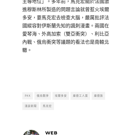
主導地位」。多年前，馬克宏關於法國激
進穆斯林所製造的問題言論就曾惹火埃爾
多安，要馬克宏去檢查大腦，嚴厲批評法
國縱容對伊斯蘭先知的諷刺漫畫。兩國在
愛琴海、外高加索（雙亞衝突）、利比亞
內戰、俄烏衝突等議題的看法也是南轅北
轍。
PKK
俄烏戰爭
埃爾多安
庫德工人黨
庫德族
淺談新聞
馬克宏
WEB