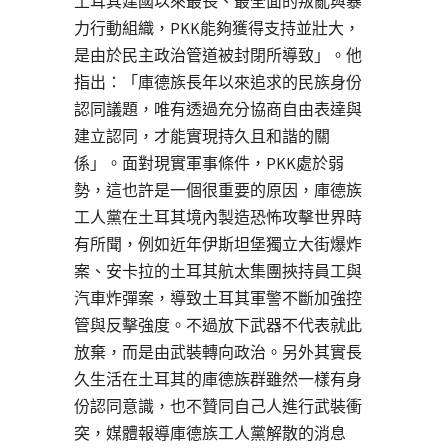
土耳其建國以來最長、最全面的叛亂與暴
力行動組織，PKK能夠獲得支持並壯大，
是由於民主政治管道被封閉所導致」。他
指出：「庫德族長年以來追求的民族身份
認同議題，唯有透過充分協商自由表達與
建立認同，才能實現持久且和諧的關
係」。面對現實軍事條件，PKK處於弱
勢，這也許是一個很重要的原因，庫德族
工人黨在土耳其境內製造恐怖攻擊世界時
有所聞，例如近年伊斯坦堡獨立大街爆炸
案、安卡拉的土耳其航太集團挾持員工與
汽車炸彈案，導致土耳其軍警不斷加強控
管與反擊強度。不過放下武器不代表就此
放棄，而是由武裝轉向政治。另外其實長
久生活在土耳其的庫德族群雖然一樣有身
份認同意識，也不贊同自己人進行武裝衝
突，媒體報導庫德族工人黨解散的消息