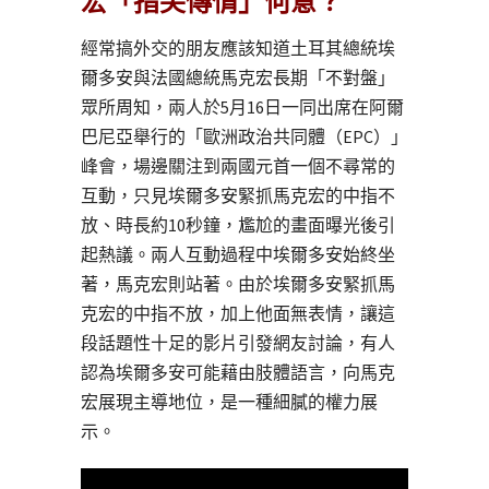
宏「指尖傳情」何意？
經常搞外交的朋友應該知道土耳其總統埃
爾多安與法國總統馬克宏長期「不對盤」
眾所周知，兩人於5月16日一同出席在阿爾
巴尼亞舉行的「歐洲政治共同體（EPC）」
峰會，場邊關注到兩國元首一個不尋常的
互動，只見埃爾多安緊抓馬克宏的中指不
放、時長約10秒鐘，尷尬的畫面曝光後引
起熱議。兩人互動過程中埃爾多安始終坐
著，馬克宏則站著。由於埃爾多安緊抓馬
克宏的中指不放，加上他面無表情，讓這
段話題性十足的影片引發網友討論，有人
認為埃爾多安可能藉由肢體語言，向馬克
宏展現主導地位，是一種細膩的權力展
示。