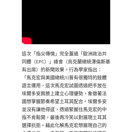
這次「指尖傳情」完全蓋過「歐洲政治共
同體（EPC）」峰會（烏克蘭總統澤倫斯基
有出席）的新聞效果。行為學家指出：
「馬克宏與美國總統川普有很獨特的肢體
語言運用，這次馬克宏試圖透過把手放在
埃爾多安肩膀上建立心理優勢，象徵著法
國想掌握節奏希望土耳其配合。埃爾多安
並沒有讓他得逞，透過緊握住馬克宏的中
指不肯鬆開，最後再冷笑以對展現土耳其
選擇抗拒。藉此化解馬克宏想展現自己的