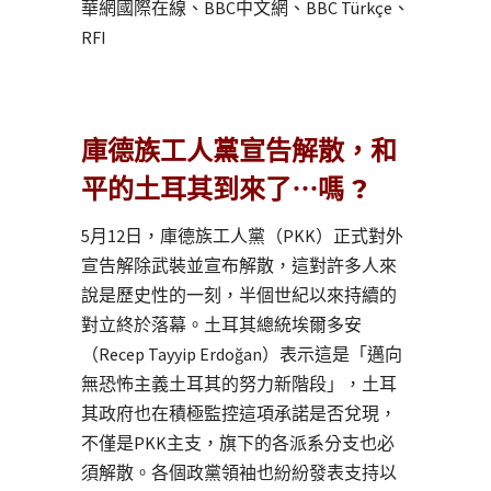
華網國際在線、BBC中文網、BBC Türkçe、
RFI
庫德族工人黨宣告解散，和
平的土耳其到來了⋯嗎 ?
5月12日，庫德族工人黨（PKK）正式對外
宣告解除武裝並宣布解散，這對許多人來
說是歷史性的一刻，半個世紀以來持續的
對立終於落幕。土耳其總統埃爾多安
（Recep Tayyip Erdoğan）表示這是「邁向
無恐怖主義土耳其的努力新階段」，土耳
其政府也在積極監控這項承諾是否兌現，
不僅是PKK主支，旗下的各派系分支也必
須解散。各個政黨領袖也紛紛發表支持以