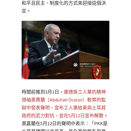
和平且民主、制度化的方式來迎接這個決
定。
時間前推到3月1日，
庫德族工人黨的精神
領袖奧賈蘭（Abdullah Öcalan）軟禁的監
獄中發表聲明，宣布工人黨結束與土耳其
政府的武力對抗，並在5月12日宣布解散
。
奧嘉蘭在5月12日的聲明中表示：「PKK是