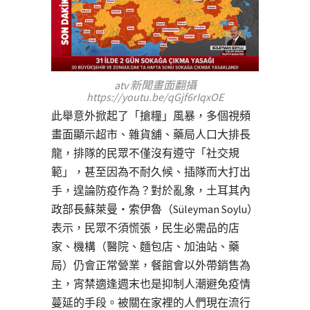
atv 新聞畫面翻攝
https://youtu.be/qGjf6rIqxOE
此舉意外掀起了「搶糧」風暴，多個視頻
畫面顯示超市、雜貨舖、藥局人口大排長
龍，排隊的民眾不僅沒有遵守「社交規
範」，甚至因為不耐久候、插隊而大打出
手，遑論防疫作為？對於亂象，土耳其內
政部長蘇萊曼・索伊魯（Süleyman Soylu）
表示，民眾不須慌張，民生必需品的店
家、機構（醫院、麵包店、加油站、藥
局）仍會正常營業，餐館會以外帶銷售為
主，宵禁適逢週末也是抑制人潮避免疫情
蔓延的手段。被關在家裡的人們現在流行