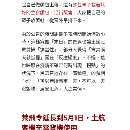
起自己做麵包上傳，還有
麵包車子載著烤
好的主食麵包，沿街販售
，大家把自己的
籃子放著錢，從窗外吊掛下來。
由於公告的時間距離午夜時間開始僅數小
時，這樣宛如「末日」的景象也讓土國民
眾質疑「適當性」，部分人覺得「宵禁兩
天就斷糧」實在「反應過度」。不過，這
也映照在疫情不確定何時出現「拐點」的
狀況下，民眾普遍存在「廣積糧」的預期
心理，「可以無所事事一天，不可以一天
沒飯吃」居安思危，人之常情。
禁飛令延長到5月1日，土航
客機充當貨機使用