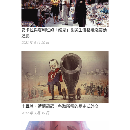
安卡拉與塔利班的「歧見」＆民生價格飛漲帶動
通膨
2021 年 9 月 20 日
土耳其、荷蘭齟齬，各取所需的暴走式外交
2017 年 3 月 19 日