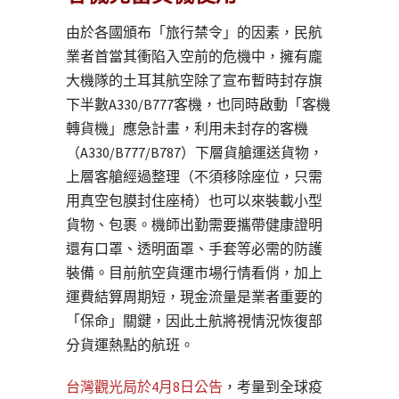
由於各國頒布「旅行禁令」的因素，民航
業者首當其衝陷入空前的危機中，擁有龐
大機隊的土耳其航空除了宣布暫時封存旗
下半數A330/B777客機，也同時啟動「客機
轉貨機」應急計畫，利用未封存的客機
（A330/B777/B787）下層貨艙運送貨物，
上層客艙經過整理（不須移除座位，只需
用真空包膜封住座椅）也可以來裝載小型
貨物、包裹。機師出勤需要攜帶健康證明
還有口罩、透明面罩、手套等必需的防護
裝備。目前航空貨運市場行情看俏，加上
運費結算周期短，現金流量是業者重要的
「保命」關鍵，因此土航將視情況恢復部
分貨運熱點的航班。
台灣觀光局於4月8日公告
，考量到全球疫