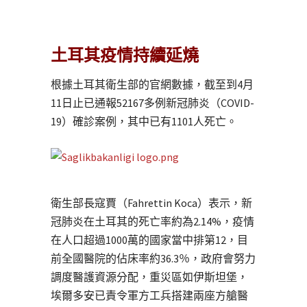
土耳其疫情持續延燒
根據土耳其衛生部的官網數據，截至到4月
11日止已通報52167多例新冠肺炎（COVID-
19）確診案例，其中已有1101人死亡。
衛生部長寇賈（Fahrettin Koca）表示，新
冠肺炎在土耳其的死亡率約為2.14%，疫情
在人口超過1000萬的國家當中排第12，目
前全國醫院的佔床率約36.3％，政府會努力
調度醫護資源分配，重災區如伊斯坦堡，
埃爾多安已責令軍方工兵搭建兩座方艙醫