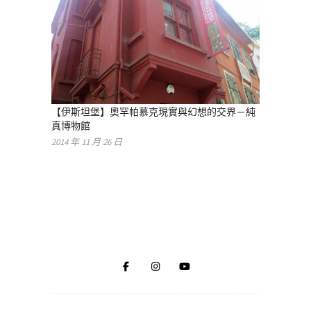
【伊斯坦堡】奧罕帕慕克現實與幻想的交界－純
真博物館
2014 年 11 月 26 日