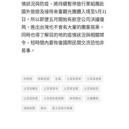
情狀況與防疫，將持續暫停旅行業組團赴
國外旅遊及接待來臺觀光團體入境至5月31
日。所以即便五月開始有航空公司決議復
飛，進出台灣也不會有大量的團客搭乘，
同時也得了解目的地的疫情狀況與相關禁
令，短時間內要恢復國際民間交流恐怕非
易事。
中研院
伊斯坦堡
台灣
土耳其宵禁
土耳其疫情
土耳其確診
土耳其禁令
土耳其空運
土耳其航空
土耳其防疫
土耳其防疫政策
新冠肺炎
方艙醫院
淺談新聞
肺炎
駐土耳其代表處