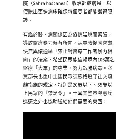
院（Sahra hastanesi）收治輕症病患，以
便騰出更多病床確保每個患者都能獲得照
護。
有鑑於醫、病關係因為疫情延燒而緊張，
導致醫療暴力時有所聞，寇賈敦促國會盡
快無異議通過「禁止對醫療工作者暴力相
向」的法案，希望民眾能信賴境內106萬名
醫療「大軍」的專業，努力戰勝病毒。寇
賈部長也重申土國民眾須嚴格遵守社交疏
離措施的規定，特別是20歲以下、65歲以
上民眾的「禁足令」。土耳其警察與憲兵
巡邏之外也協助送給他們需要的東西：