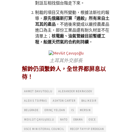
對話互相找個台階走下來。
制裁的項目又有所變動，根據法新社的報
導，
原先俄羅斯打算「通殺」所有來自土
耳其的產品
，不過後來變成以嚴控農產品
進口為主，部份工業品還有耐久材並不在
清單上；
核電廠、油氣管線目前暫緩工
程，船運天然氣的合約則持續
。
土耳其外交部長
解鈴仍須繫鈴人，全世界都屏息以
待！
AHMET DAVUTOĞLU
ALEXANDER NEKRASSOV
ALEXIS TSIPRAS
ASHTON CARTER
BALIKESIR
BELGRADE
ERINÇ YELDAN
IS
MERSIN
MEVLÜT ÇAVUŞOĞLU
NATO
OBAMA
OSCE
OSCE MINISTERIAL COUNCIL
RECEP TAYYIP ERDOĞAN