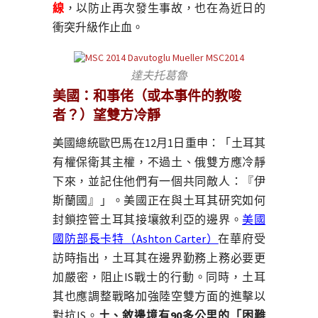
線
，以防止再次發生事故，也在為近日的
衝突升級作止血。
達夫托葛魯
美國：和事佬（或本事件的教唆
者？）望雙方冷靜
美國總統歐巴馬在12月1日重申：「土耳其
有權保衛其主權，不過土、俄雙方應冷靜
下來，並記住他們有一個共同敵人：『伊
斯蘭國』」。美國正在與土耳其研究如何
封鎖控管土耳其接壤敘利亞的邊界。
美國
國防部長卡特（Ashton Carter）
在華府受
訪時指出，土耳其在邊界勤務上務必要更
加嚴密，阻止IS戰士的行動。同時，土耳
其也應調整戰略加強陸空雙方面的進擊以
對抗IS。
土、敘邊境有90多公里的「困難