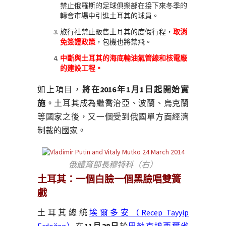
禁止俄羅斯的足球俱樂部在接下來冬季的
轉會市場中引進土耳其的球員。
旅行社禁止販售土耳其的度假行程，
取消
免簽證政策
，包機也將禁飛。
中斷與土耳其的海底輸油氣管線和核電廠
的建設工程。
如上項目，
將在2016年1月1日起開始實
施
。土耳其成為繼喬治亞、波蘭、烏克蘭
等國家之後，又一個受到俄國單方面經濟
制裁的國家。
俄體育部長穆特科（右）
土耳其：一個白臉一個黑臉唱雙簧
戲
土耳其總統
埃爾多安（Recep Tayyip