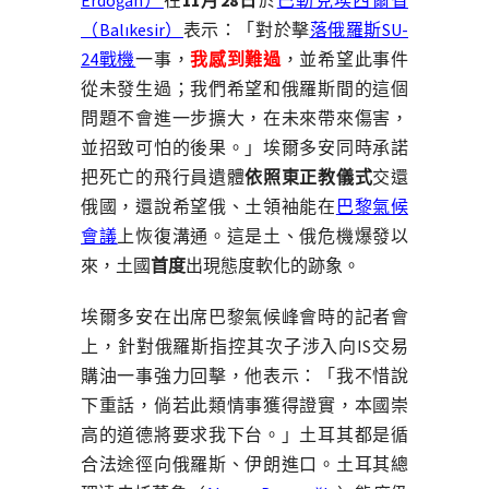
Erdoğan）
在
11月28日
於
巴勒克埃西爾省
（Balıkesir）
表示：「對於擊
落
俄羅斯SU-
24戰機
一事，
我感到難過
，並希望此事件
從未發生過；我們希望和俄羅斯間的這個
問題不會進一步擴大，在未來帶來傷害，
並招致可怕的後果。」埃爾多安同時承諾
把死亡的飛行員遺體
依照東正教儀式
交還
俄國，還說希望俄、土領袖能在
巴黎氣候
會議
上恢復溝通。這是土、俄危機爆發以
來，土國
首度
出現態度軟化的跡象。
埃爾多安在出席巴黎氣候峰會時的記者會
上，針對俄羅斯指控其次子涉入向IS交易
購油一事強力回擊，他表示：「我不惜說
下重話，倘若此類情事獲得證實，本國崇
高的道德將要求我下台。」土耳其都是循
合法途徑向俄羅斯、伊朗進口。土耳其總