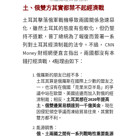
土、俄雙方其實都禁不起經濟戰
土耳其擊落俄軍戰機導致兩國關係急速惡
化，雖然土耳其的態度有些軟化，但仍堅
持不道歉，普丁總統為了報復而簽署一系
列對土耳其經濟制裁的法令。不過， CNN
Money 財經網便直言指出，兩國都沒有本
錢打經濟戰，4點理由如下：
俄羅斯的朋友已經不多：
土耳其算是俄羅斯在國際上少數的盟友之
一，也沒有在俄國「克里米亞半島」的爭
議中站在歐盟、美國這邊而加入對俄的經
濟制裁；相反，
土耳其想在2020年提高
土、俄雙邊貿易額達到一千億美金
，現在
因侵犯領空爭議而凍結貿易往來，其實對
雙方都不利。
能源銷售：
俄、土兩國之間有一系列戰略性重要能源