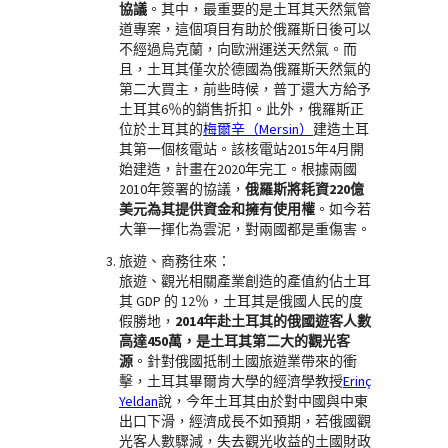
協議
。其中，最重要的是土耳其天然氣管
道專案，這個項目有助於俄羅斯日後可以
不經過烏克蘭，向歐洲運送天然氣。而
且，土耳其僅次於德國為俄羅斯天然氣的
第二大買主，前些時候，普丁還大方給予
土耳其6％的銷售折扣。此外，俄羅斯正
位於土耳其的
梅爾辛（Mersin）
建造土耳
其第一個核電站。該核電站2015年4月開
始建造，計畫在2020年完工。根據兩國
2010年簽署的協議，
俄羅斯將耗資220億
美元為其提供資金和擁有使用權
。如今若
大筆一揮化為雲泥，對兩國都是重傷害。
旅遊、商務往來：
旅遊、觀光相關產業創造的產值約佔土耳
其 GDP 的 12％，土耳其是俄國人民的度
假勝地，
2014年赴土耳其的俄國遊客人數
高達450萬，是土耳其第二大的觀光客
源
。針對俄國抵制土國旅遊業帶來的衝
擊，土耳其畢爾肯大學的經濟學教授
Erinç
Yeldan
說，今年土耳其由於對中國與中東
出口下滑，經濟成長不如預期，若俄國觀
光客人數驟減，失去觀光收益的土國財政