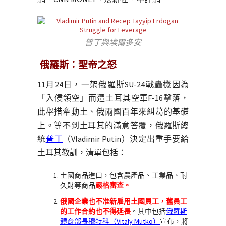
普丁與埃爾多安
俄羅斯：聖帝之怒
11月24日，一架俄羅斯SU-24戰轟機因為
「入侵領空」而遭土耳其空軍F-16擊落，
此舉措牽動土、俄兩國百年來糾葛的基礎
上。等不到土耳其的滿意答覆，俄羅斯總
統
普丁
（Vladimir Putin）決定出重手要給
土耳其教訓，清單包括：
土國商品進口，包含農產品、工業品、耐
久財等商品
嚴格審查。
俄國企業也不准新雇用土國員工，舊員工
的工作合約也不得延長
。其中包括
俄羅斯
體育部長穆特科（Vitaly Mutko）
宣布，將