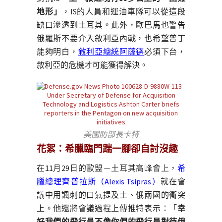
地形」
，IS的人員和運油車隊可以從這段
缺口滲透到土耳其。此外，歐巴馬也警告
俄羅斯不要介入敘利亞內戰，也希望普丁
能夠明白，
敘利亞總統阿薩德
必須下台，
敘利亞的危機才可能獲得解決。
美國防部長卡特
花絮：希臘臨門踹一腳卻自討沒趣
在11月29日的歐盟－土耳其高峰會上，
希
臘總理齊普拉斯（Alexis Tsipras）
就在會
議中用諷刺的口氣提及土、俄兩國的衝突
上。他還將會議過程上傳推特表示：「
幸
好我們的飛行員不像你們的飛行員對待俄