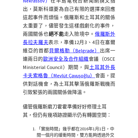
Nekrassov）
在半島電視台新聞網撰文指
出，莫斯科還要為自己有限的選擇來回應
這起事件而煩惱。俄羅斯和土耳其的關係
太重要了，儘管發生這樣戲劇化的事件，
兩國關係也
絕不能
走入險境中。
俄羅斯外
長拉夫羅夫
表示，準備12月3、4日在塞爾
維亞的首都
貝爾格勒（Belgrade
）
出席一
連兩日的
歐洲安全及合作組織
會議（OSCE
Ministerial Council）期間，與
土耳其外長
卡夫索格魯（Mevlüt Çavuşoğlu）
會面，提
供對話機會，為土耳其擊落俄羅斯戰機而
引致緊張的兩國關係做降溫。
儘管俄羅斯磨刀霍霍準備好好修理土耳
其，但仍有幾項跡證顯示仍有轉圜空間：
「實施時間」幾乎都在2016年1月1日，中
間一個月的緩衝時間，雙方能夠透過外交