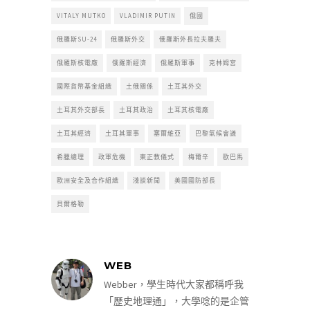
VITALY MUTKO
VLADIMIR PUTIN
俄國
俄羅斯SU-24
俄羅斯外交
俄羅斯外長拉夫羅夫
俄羅斯核電廠
俄羅斯經濟
俄羅斯軍事
克林姆宮
國際貨幣基金組織
土俄關係
土耳其外交
土耳其外交部長
土耳其政治
土耳其核電廠
土耳其經濟
土耳其軍事
塞爾維亞
巴黎氣候會議
希臘總理
政軍危機
東正教儀式
梅爾辛
歐巴馬
歐洲安全及合作組織
淺談新聞
美國國防部長
貝爾格勒
WEB
Webber，學生時代大家都稱呼我
「歷史地理通」，大學唸的是企管