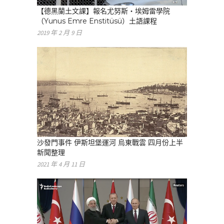
【德黑蘭土文課】報名尤努斯・埃姆雷學院
（Yunus Emre Enstitüsü）土語課程
2019 年 2 月 9 日
沙發門事件 伊斯坦堡運河 烏東戰雲 四月份上半
新聞整理
2021 年 4 月 11 日