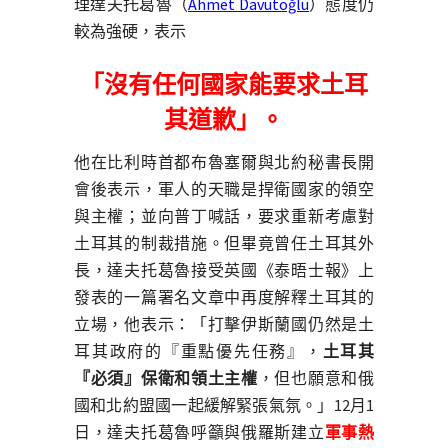
理達夫托葛魯（
Ahmet Davutoğlu
）態度仍
較為強硬，表示
「沒有任何國家能要求土耳
其道歉」
。
他在比利時首都布魯塞爾與北約秘書長開
會後表示，軍人的天職是捍衛國家的領空
與主權；並向普丁喊話，要求重新考慮對
土耳其的制裁措施。但畢竟曾任土耳其外
長，達夫托葛魯接受英國《泰晤士報》上
發表的一篇署名文章中再度解釋土耳其的
立場，他表示：「打擊伊斯蘭國仍然是土
耳其政府的『重點優先任務』，
土耳其
『必須』保衛和領土主權
，但也願意和俄
國和北約盟國一起緩解緊張氣氛。」12月1
日，達夫托葛魯呼籲與俄羅斯建立
軍事熱