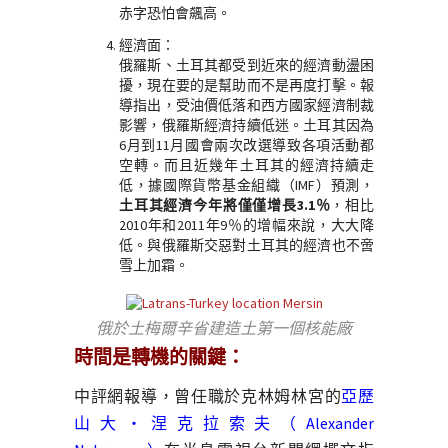
赤字恐怕會飆高。
經濟面：
俄羅斯、土耳其都受到近來的經濟動盪困
擾，現在要的是幫助而不是再度打擊。報
導指出，受油價低落和西方國家經濟制裁
影響，俄羅斯經濟持續低迷。土耳其因為
6月到11月國會兩次改選導致各項活動都
空轉。而且近幾年土耳其的經濟持續走
低，據國際貨幣基金組織（IMF）預測，
土耳其經濟今年將僅僅增長3.1％
，相比
2010年和2011年9％的增幅來說，大大降
低。與俄羅斯交惡對土耳其的經濟也不啻
雪上加霜。
俄於土梅爾辛省建造土第一個核能廠
時間是轉機的關鍵：
中評網報導，曾任職於克林姆林宮的
亞歷
山大‧涅克拉索夫（Alexander