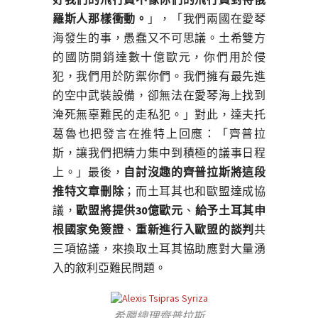
羅斯人那樣衝動。
」，「我們兩國在愛琴
海發生的事，愚蠢又不可思議。土希雙方
的國防開銷達數十億歐元，你們用於侵
犯，我們用於防禦你們。我們擁有最先進
的空中武裝設備，卻無法在愛琴海上找到
淹死無辜難民的走私犯。」對此，達夫托
葛魯也把發言在推特上回應：「齊普拉
斯，讓我們把精力集中到積極的議事日程
上。」最後，
自討沒趣的齊普拉斯將這段
推特文章刪除
；而土耳其也和歐盟達成協
議，
歐盟將提供30億歐元
、
給予土耳其申
根國家免簽證
、
重新進行入歐盟的談判
共
三項協議，來換取土耳其協助應對大量湧
入的敘利亞難民問題。
希臘總理齊普拉斯