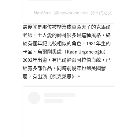
NetWork（@networkonline）分享的貼文
最後就是那位被塑造成真命天子的克馬爾
老師，土人愛的帥哥很多是這種風格，終
於有個年紀比較相似的角色，1981年生的
卡盎・烏爾剛奧盧（Kaan Urgancıoğlu）
2002年出道，有巴爾幹跟阿拉伯血統，已
經有多部作品，同時前幾年也到美國發
展，有出演《傑克萊恩》。