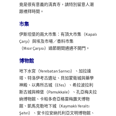
竟是很有意義的清真寺，請特別留意人潮
跟禮拜時間。
市集
伊斯坦堡的兩大市集：有頂大市集（Kapalı
Çarşı）與埃及市場／香料市集
（Mısır Çarşısı）過節期間通通不開門。
博物館
地下水宮（Yerebatan Sarnıcı）、加拉達
塔、特洛伊考古遺址、貝加蒙衛城與藥學
神殿、以弗所古城（Efes）、希拉波拉利
斯古城與棉堡（Pamukkale）、孔亞梅夫拉
納博物館、卡帕多奇亞格雷梅露天博物
館、凱馬克勒地下城（Kaymaklı Yeraltı
Şehri）、安卡拉安納托利亞文明博物館、