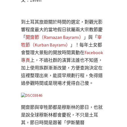
文：Zeren
到土耳其旅遊關於時間的選定，對觀光影
響程度最大的當地假日就屬兩大宗教節慶
「
開齋節（Ramazan Bayramı）
」與「
宰
牲節（Kurban Bayramı）
」！每年土女都
會整理大景點的開放時間異動在
Facebook
專頁
上，不過社群的演算法誰也不知道，
加上使用族群漸漸改變，方便查詢決定在
這裡整理出來，能提早規劃行程，免得錯
過參觀時間或是現場才覺得自己傻。
開齋節與宰牲節都是穆斯林的節日，也就
是說全球穆斯林都會慶祝，不只是土耳
其，節日時間是跟著「伊斯蘭曆