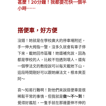
甚麼！20分鐘！我都要花快一個半
小時⋯⋯
搭便車，好方便
沒錯！她就是在學校廣大的停車場附近，
手一伸大拇指一豎，沒多久就會有車子停
下來，載她回市區囉！她還補充說，因為
都是學校的人，比較不怕遇到壞人。還有
一個學法文的教授說可以每天載她下山，
這段時間剛好可以跟她練法文。根本爽歪
阿～
哀～知易行難啊！對他們來說搭便車是很
稀鬆平常的事情，但我就是
做～不～到
！
覺得好尷尬，一隻手就在那邊要伸不伸的