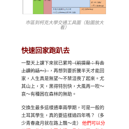
市區到柯克大學交通工具圖（點圖放大
看）
快速回家跑趴去
一整天上課下來就已累垮
（前提是：有去
上課的話～）
，再想到要折騰半天才能回
家，人生真是無望～不禁沮喪了起來。尤
其山上，天，黑得特別快，大風再一吹～
哀～有種困在森林的無助。
交換生最多這樣通車兩學期，可是一般的
土耳其學生，真的要這樣過四年嗎？（多
少青春歲月就在路上飄～走）
他們可以分