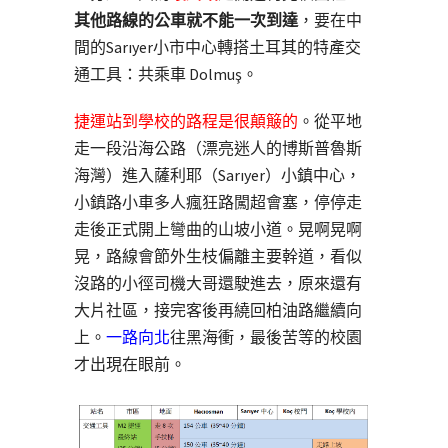
其他路線的公車就不能一次到達
，要在中
間的Sarıyer小市中心轉搭土耳其的特產交
通工具：共乘車 Dolmuş。
捷運站到學校的路程是很顛簸的
。從平地
走一段沿海公路（漂亮迷人的博斯普魯斯
海灣）進入薩利耶（Sarıyer）小鎮中心，
小鎮路小車多人瘋狂路闖超會塞，停停走
走後正式開上彎曲的山坡小道。晃啊晃啊
晃，路線會節外生枝偏離主要幹道，看似
沒路的小徑司機大哥還駛進去，原來還有
大片社區，接完客後再繞回柏油路繼續向
上。
一路向北
往黑海衝，最後苦等的校園
才出現在眼前。