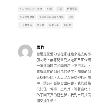
KOÇ ÜNIVERSITESI
M2線
交通
伊斯坦堡
伊斯坦堡捷運
伊斯坦堡阿塔圖克機場
公車
土耳其交換
搭便車
柯克大學
計程車
孟竹
當還是個愛幻想在家裡跑來晃去的小
朋友時，無意間瞥見旅遊節目正介紹
一家遙遠國度的麵包店⋯不用多說，
我就感覺的到麵包的熱度、觸摸的到
表皮的酥脆、舌尖浸淫在綿密的內層
中、還有不斷散發出柴香。我的腦袋
只記住一件事：土耳其，等著我吧！
為了圓天真的麵包夢，我到土耳其展
開交換生活！