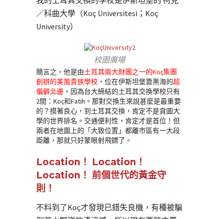
我的土耳其交換的學校是伊斯坦堡的 柯克
／科曲大學（Koç Üniversitesi；Koç
University）
校園廣場
簡言之，他是由
土耳其兩大財團之一的Koç集團
創辦的美風貴族學校
，位在伊斯坦堡靠黑海的
超
偏僻北邊
。因為台大締結的土耳其交換學校只有
2間：Koç和Fatih。那對交換生來說甚麼是最重要
的？摸著良心，到土耳其交換，肯定不是貪圖大
學的世界排名。交通便利性，肯定才是首位！但
兩者在地圖上的「大致位置」都離市區有一大段
距離，那就只好蒙眼射飛鏢了。
Location！ Location！
Location！ 前個世代的黃金守
則！
不料到了Koç才發現已錯失良機，有種被騙