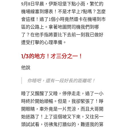
9月8日早晨，伊斯坦堡下點小雨，繁忙的
機場線塞到爆表！不是才早上7點嗎？怎麼
會這樣！過了1個小時竟然還卡在機場到市
區的公路上。拿著地圖問司機我們到哪
了？在他手指將要比下去前一刻我已做好
遭受打擊的心理準備。
1/3的地方！才三分之一！
他說
你睡吧，還有一段好長的距離呢！
睡了又醒醒了又睡，停停走走，過了一小
時終於開始順暢。但是，我卻緊張了！睜
開眼睛，車外竟是一片荒涼，而且大哥開
始迷路了！上了這個坡又下來，又往另一
頭試試看，彷彿鬼打牆似的，難道我的第