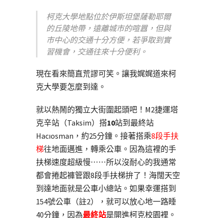
柯克大學地點位於伊斯坦堡薩勒耶爾
的丘陵地帶，遠離城市的喧囂，但與
市中心的交通十分方便，若爭取到實
習機會，交通往來十分便利。
現在看來簡直荒謬可笑。讓我娓娓道來柯
克大學要怎麼到達。
就以熱鬧的獨立大街圍起頭吧！M2捷運塔
克辛站（Taksim）搭
10
站到最終站
Hacıosman，約25分鐘。接著搭乘
8段手扶
梯
往地面邁進，轉乘公車。因為這裡的手
扶梯速度超級慢⋯⋯所以沒耐心的我通常
都會捲起褲管跟8段手扶梯拚了！海闊天空
到達地面就是公車小總站。如果幸運搭到
154號公車（註2），就可以放心地一路睡
40分鐘，因為
最終站
是開進柯克校園裡。