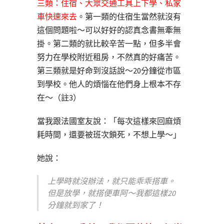
三類：住宿、大眾交通工具上下學、私家
車快速來去
。第一類的住宿生當然就沒有
這個問題啦～可以好好的認真念書無牽無
掛。第二類的就比較辛苦一點，但多半會
努力在學校附近租房，不然真的好痛苦。
第三類就是好命到沒話說～20分鐘從市區
到學校。他人的煩惱在他們身上根本不存
在～（註3）
當我跟法國室友說：「每次這樣來回麻煩
耗時間，還要被班次鎖死，不想上學～」
她說：
上學時就沒辦法，就只能乖乖搭車。
但是放學，就搭便車阿～我都這樣20
分鐘就到家了！