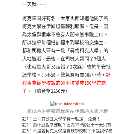
一天就⋯⋯
柯克集團好有名，大家也都知道他開了所
柯克大學在伊斯坦堡薩利耶區。但是，因
為太偏僻根本不會有人閒來無事跑上山。
所以幾乎每個搭計程車到學校的交換生，
都和司機大哥有一段「尋找柯克大學」的
大地遊戲。最後，在司機大哥問了3個人
（也就是大哥又走錯了2次路）終於平安抵
達學校。只不過，總耗費時間3個小時，
計
程車費從學校說的90里拉變成150里拉罷
了
。（約台幣2250元）
學校的夕陽簡直就是在說我的求學之路
註1：土耳其公立大學學費一般是⋯⋯免費！
註2：為什麼說幸運呢？因為154號公車一天只有13個班次
註3：不是說柯克大學是貴族學校嗎？不是說學校像奢華的