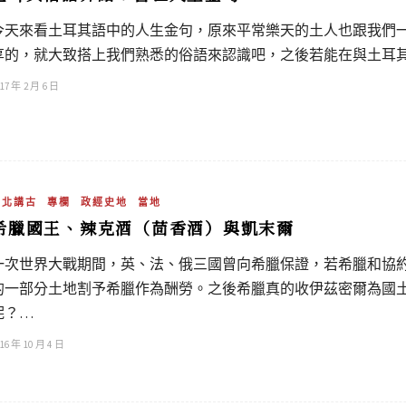
今天來看土耳其語中的人生金句，原來平常樂天的土人也跟我們
享的，就大致搭上我們熟悉的俗語來認識吧，之後若能在與土耳
17 年 2 月 6 日
吳北講古
專欄
政經史地
當地
希臘國王、辣克酒（茴香酒）與凱末爾
一次世界大戰期間，英、法、俄三國曾向希臘保證，若希臘和協
的一部分土地割予希臘作為酬勞。之後希臘真的收伊茲密爾為國
呢？…
16 年 10 月 4 日