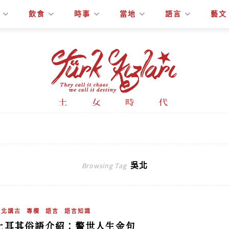
飲食
時事
當地
語言
藝文
吳北
Browsing Tag
吳北講古
專欄
語言
語言知識
土耳其俗語介紹：警世人生金句