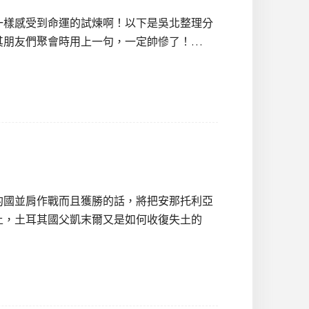
一樣感受到命運的試煉啊！以下是吳北整理分
其朋友們聚會時用上一句，一定帥慘了！…
約國並肩作戰而且獲勝的話，將把安那托利亞
土，土耳其國父凱末爾又是如何收復失土的