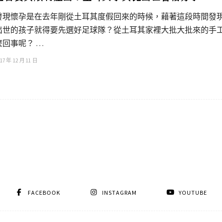
發現懷孕是在去年剛從土耳其度假回來的時候，藉著這段時間發
出世的孩子就得要先選好足球隊？從土耳其家裡大批大批來的手
麼回事呢？ …
17 年 12 月 11 日
FACEBOOK
INSTAGRAM
YOUTUBE