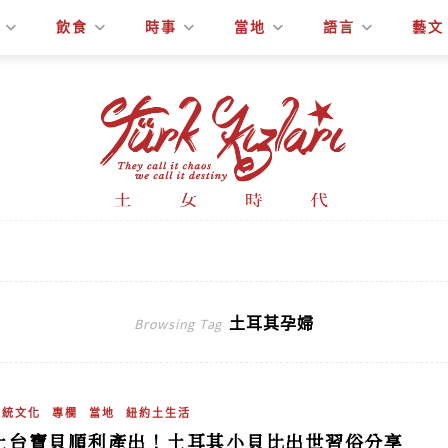
飲食
時事
當地
語言
藝文
土耳其孕婦
Browsing Tag
傳統文化
專欄
當地
紐約土生活
土台寶貝順利產出！土耳其小貝比出世習俗分享