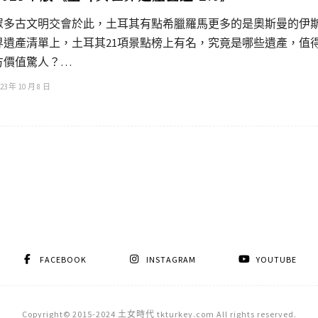
眾多古文明交會於此，土耳其有點希臘羅馬更多的是奧斯曼的伊斯蘭
界遺產清單上，土耳其21項景點榜上有名，究竟是哪些遺產，值
方價值驚人？…
23 年 10 月 8 日
FACEBOOK
INSTAGRAM
YOUTUBE
Copyright© 2015-2024 土女時代 tkturkey.com All rights reserved.