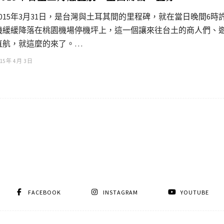
2015年3月31日，是台灣與土耳其間的里程碑，就在當日晚間6時
機緩緩降落在桃園機場停機坪上，這一個讓來往台土的商人們、
直航，就這麼的來了。…
15 年 4 月 3 日
FACEBOOK
INSTAGRAM
YOUTUBE