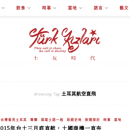
飲食
時事
當地
語言
藝文
土耳其航空直飛
Browsing Tag
在台灣看見土耳其
專欄
描寫土語一格
政經史地
新聞探討
時事
當地
2015年台土三月底直航，土國商機一直夯