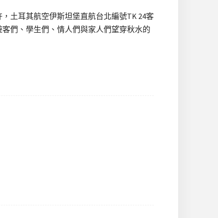
許，土耳其航空伊斯坦堡直航台北編號TK 24客
遊客們、學生們、情人們與家人們望穿秋水的