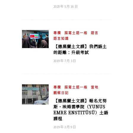
2020 年 5 月 16 日
專欄
描寫土語一格
語言
語言知識
【德黑蘭土文課】我們語土
的距離：升級考試
2019 年 7 月 3 日
專欄
描寫土語一格
當地
觀察日記
【德黑蘭土文課】報名尤努
斯・埃姆雷學院（YUNUS
EMRE ENSTITÜSÜ）土語
課程
2019 年 2 月 9 日