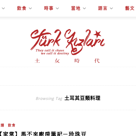
飲食
時事
當地
語言
藝文
土耳其豆類料理
Browsing Tag
食譜
飲食
【家常】馬不來廚房筆記－珍珠豆