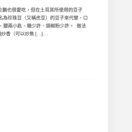
企鵝也很愛吃，但在土耳其所使用的豆子
了一種名為珍珠豆（又稱虎豆）的豆子來代替，口
匙、鹽兩小匙、糖少許、胡椒粉少許。 做法
炒香（可以炒焦 […]…