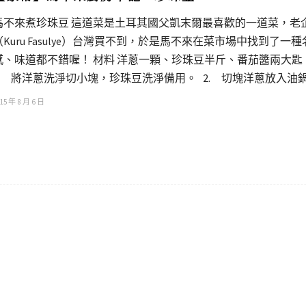
馬不來煮珍珠豆 這道菜是土耳其國父凱末爾最喜歡的一道菜，老
（Kuru Fasulye）台灣買不到，於是馬不來在菜市場中找到
感、味道都不錯喔！ 材料 洋蔥一顆、珍珠豆半斤、番茄醬兩大
1. 將洋蔥洗淨切小塊，珍珠豆洗淨備用。 2. 切塊洋蔥放入油鍋
15 年 8 月 6 日