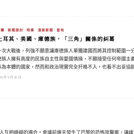
專欄
新聞探討
時事
淺談新聞
當地
土耳其、美國、庫德族，「三角」關係的糾葛
一次大戰後，列強不願意讓庫德族人單獨建國而將其控制範圍一
德族人擁有高度的民族自主性與愛國情操，不願接受任何帝國主
族為本體的國家，然而和政治現實完全扞格不入，也看不出妥協
16 年 8 月 28 日
導人互相崢嶸的場合。會議前幾天發生了巴黎的恐怖攻擊案，讓