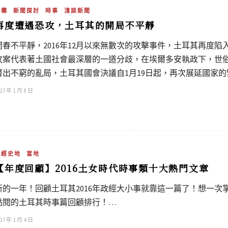
專欄
新聞探討
時事
淺談新聞
再度遭遇恐攻，土耳其的開局不平靜
開春不平靜，2016年12月以來無數次的攻擊事件，土耳其再度
攻案代表著土國社會最深層的一道分歧，在埃爾多安執政下，世
層出不窮的亂局，土耳其國會決議自1月19日起，再次展延國家的
17 年 1 月 8 日
政經史地
當地
【年度回顧】2016土女時代時事類十大熱門文章
新的一年！回顧土耳其2016年政經大小事就靠這一篇了！想一次掌
點閱的土耳其時事篇回顧排行！…
17 年 1 月 4 日