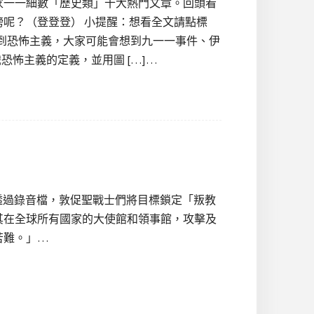
家一一細數「歷史類」十大熱門文章。回頭看
呢？（登登登） 小提醒：想看全文請點標
 聽到恐怖主義，大家可能會想到九一一事件、伊
恐怖主義的定義，並用圖 […]…
ajer）透過錄音檔，敦促聖戰士們將目標鎖定「叛教
其在全球所有國家的大使館和領事館，攻擊及
苦難。」…