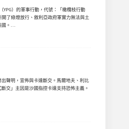
（YPG）的軍事行動，代號：「橄欖枝行動
，除了俄羅斯開了綠燈放行、敘利亞政府軍實力無法與土
美國。…
發出聲明，宣佈與卡達斷交。馬爾地夫、利比
式斷交」主因是沙國指控卡達支持恐怖主義。