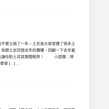
不知不覺又過了一年，土女為大家發摟了很多土
始，來跟土女回憶去年的種種，回顧一下去年最
又能讓你對土耳其開闊眼界！ 小提醒：想
會 […]…