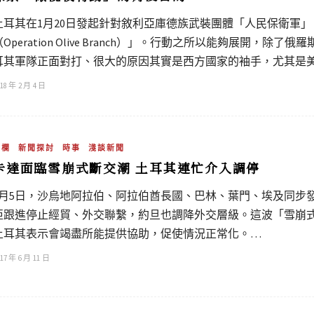
土耳其在1月20日發起針對敘利亞庫德族武裝團體「人民保衛軍」
（Operation Olive Branch）」。行動之所以能夠展開
耳其軍隊正面對打、很大的原因其實是西方國家的袖手，尤其是
18 年 2 月 4 日
專欄
新聞探討
時事
淺談新聞
卡達面臨雪崩式斷交潮 土耳其連忙介入調停
6月5日，沙烏地阿拉伯、阿拉伯酋長國、巴林、葉門、埃及同步
亞跟進停止經貿、外交聯繫，約旦也調降外交層級。這波「雪崩
土耳其表示會竭盡所能提供協助，促使情況正常化。…
17 年 6 月 11 日