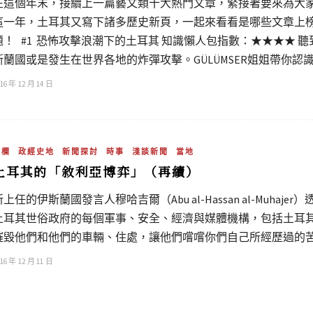
在這個年末，接續上一篇藝文類十大熱門文章，緊接著要來為大
這一年，土耳其又寫下諸多歷史新頁，一起來看看是哪些文章上榜
題！ #1 恐怖攻擊浪潮下的土耳其 知識懶人包指數：★★★★
斯蘭國或是發生在世界各地的炸彈攻擊。GÜLÜMSER姐姐帶你認識
16 年 12 月 14 日
專欄
政經史地
新聞探討
時事
淺談新聞
當地
土耳其的「敘利亞博弈」（再續）
新上任的伊斯蘭國發言人穆哈吉爾（Abu al-Hassan al-Muh
土耳其世俗政府的每個軍事、安全、經濟與媒體機構，包括土耳
摧毀他們和他們的車輛、住處，讓他們嚐嚐你們自己所經歷過的
16 年 12 月 11 日