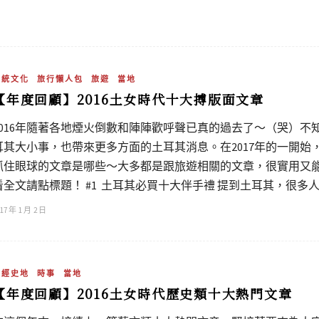
傳統文化
旅行懶人包
旅遊
當地
【年度回顧】2016土女時代十大搏版面文章
2016年隨著各地煙火倒數和陣陣歡呼聲已真的過去了～（哭）
耳其大小事，也帶來更多方面的土耳其消息。在2017年的一開
抓住眼球的文章是哪些～大多都是跟旅遊相關的文章，很實用
看全文請點標題！ #1 土耳其必買十大伴手禮 提到土耳其，很多人都
17 年 1 月 2 日
政經史地
時事
當地
【年度回顧】2016土女時代歷史類十大熱門文章