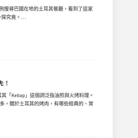
照往例搜尋巴國在地的土耳其餐廳，看到了這家
一探究竟。…
先！
「Kebap」這個詞泛指油煎與火烤料理。
麼多，關於土耳其的烤肉，有哪些經典的、常