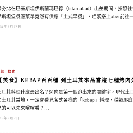
矮夯北在巴基斯坦伊斯蘭瑪巴德（Islamabad）出差期間，按
伊斯坦堡餐廳菜單竟然有供應「土式早餐」，趕緊搭上uber前往
18 年 8 月 17 日
土菜
飲食
【美食】KEBAP百百種 到土耳其來品嘗這七種烤肉
土耳其料理什麼最出名？烤肉是第一個跑出來的關鍵字，現代土耳其
在土耳其當地，一定會看見各式各樣的「kebap」料理，種類那
見的可以先來嚐嚐看？…
15 年 9 月 7 日