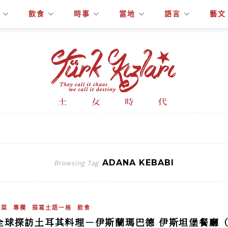
飲食
時事
當地
語言
藝文
ADANA KEBABI
Browsing Tag
土菜
專欄
描寫土語一格
飲食
全球探訪土耳其料理－伊斯蘭瑪巴德 伊斯坦堡餐廳（IST