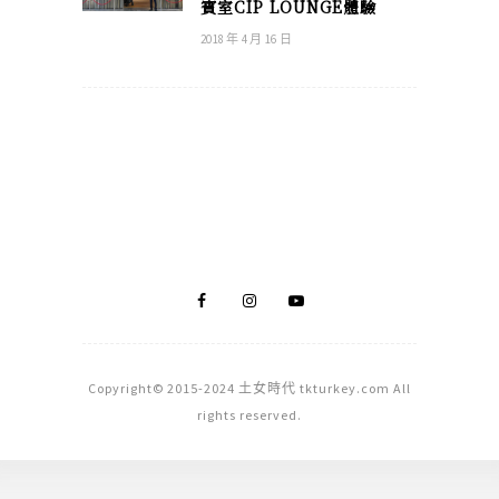
賓室CIP LOUNGE體驗
2018 年 4 月 16 日
Copyright© 2015-2024 土女時代 tkturkey.com All
rights reserved.