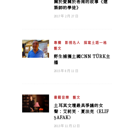
關於愛關於希南的故事《建
築師的學徒》
2017 年 2 月 27 日
專欄
影視名人
描寫土語一格
藝文
野生捕獲土國CNN TÜRK主
播
2015 年 8 月 11 日
書籍音樂
藝文
土耳其文壇最具爭議的女
聲：艾莉芙．夏法克（ELIF
ŞAFAK）
2013 年 11 月 12 日