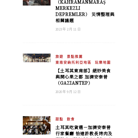
（KAHRAMANMARAŞ
MERKEZLI
DEPREMLER） 災情整理與
相關議題
2023 年 2 月 11 日
旅遊
景點推薦
東南安納托利亞地區
玩樂地圖
【土耳其東南部】絕妙美食
與開心果之都 加濟安泰普
（GAZIANTEP）
2020 年 9 月 12 日
甜點
飲食
土耳其吃貨選－加濟安泰普
行家餐廳 恰達許教長烤肉及