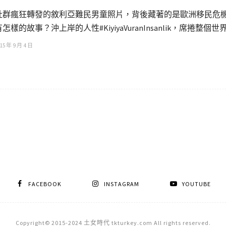
社群瘋狂轉發的敘利亞難民男童照片，背後藏著的是歐洲移民危
有怎樣的故事？沖上岸的人性#KiyiyaVuranInsanlik，席
15 年 9 月 4 日
FACEBOOK
INSTAGRAM
YOUTUBE
Copyright© 2015-2024 土女時代 tkturkey.com All rights reserved.