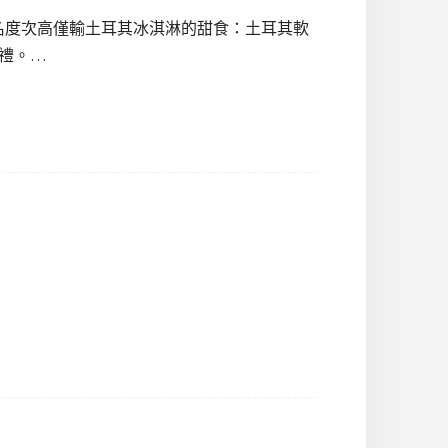
名度次高僅輸土耳其冰淇淋的甜食：土耳其軟
手禮。…