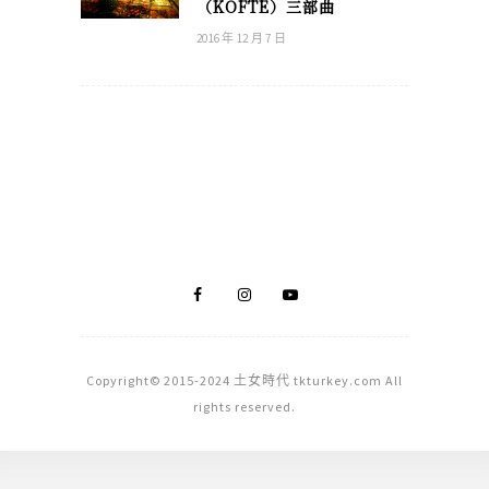
（KÖFTE）三部曲
2016 年 12 月 7 日
Copyright© 2015-2024 土女時代 tkturkey.com All
rights reserved.