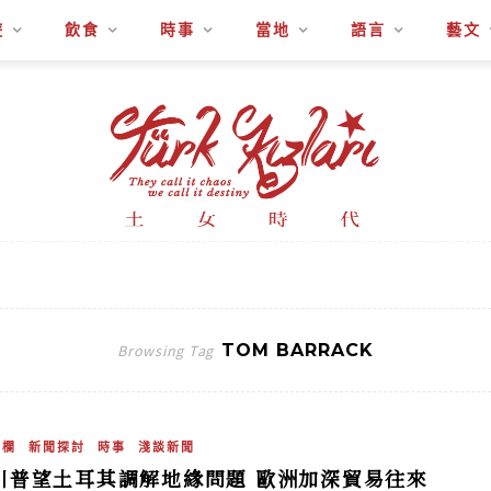
遊
飲食
時事
當地
語言
藝文
TOM BARRACK
Browsing Tag
專欄
新聞探討
時事
淺談新聞
川普望土耳其調解地緣問題 歐洲加深貿易往來