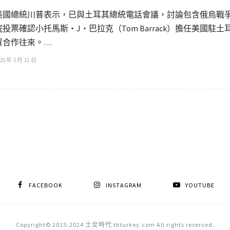
美國總統川普表示，已與土耳其總統電話會議，討論包含俄烏戰
院投票確認小托馬斯・J・巴拉克（Tom Barrack）擔任美國
貿合作往來。…
25 年 5 月 11 日
FACEBOOK
INSTAGRAM
YOUTUBE
Copyright© 2015-2024 土女時代 tkturkey.com All rights reserved.