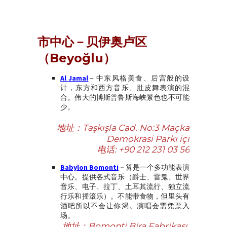
市中心－贝伊奥卢区
（Beyoğlu）
Al Jamal
－
中东风格美食、后宫般的设
计，东方和西方音乐、肚皮舞表演的混
合。伟大的博斯普鲁斯海峡景色也不可能
少。
地址：Taşkışla Cad. No:3 Maçka
Demokrasi Parkı içi
电话:
+90 212 231 03 56
Babylon Bomonti
－算是一个多功能表演
中心。提供各式音乐（爵士、雷鬼、世界
音乐、电子、拉丁、土耳其流行、独立流
行乐和摇滚乐）。不能带食物，但里头有
酒吧所以不会让你渴。演唱会需凭票入
场。
地址：Bomonti Bira Fabrikası,