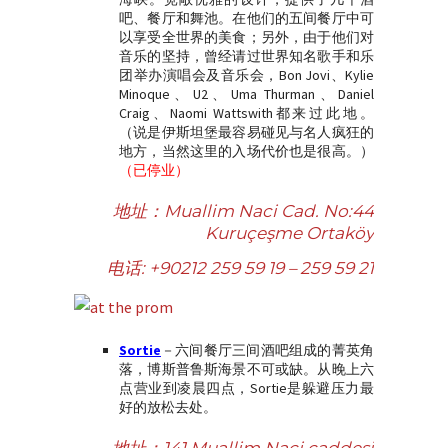
吧、餐厅和舞池。在他们的五间餐厅中可
以享受全世界的美食；另外，由于他们对
音乐的坚持，曾经请过世界知名歌手和乐
团举办演唱会及音乐会，Bon Jovi、Kylie
Minoque、U2、Uma Thurman、Daniel
Craig、Naomi Wattswith都来过此地。
（说是伊斯坦堡最容易碰见与名人疯狂的
地方，当然这里的入场代价也是很高。）
（已停业）
地址：
Muallim Naci Cad. No:44
Kuruçeşme Ortaköy
电话
: +90212 259 59 19 – 259 59 21
Sortie
－六间餐厅三间酒吧组成的菁英角
落，博斯普鲁斯海景不可或缺。从晚上六
点营业到凌晨四点，Sortie是躲避压力最
好的放松去处。