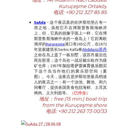
地址：141 Muallim Naci caddesi
Kuruçeşme Ortaköy
电话:
+90 212 327 85 85
SuAda
－这个夜店真的在伊斯坦堡占有一
席之地，虽然它不在博斯普鲁斯海峡岸
上，但，它真的就像字面上一样，它在博
斯普鲁斯海峡中央的一座岛上！它距离欧
洲岸的
Kuruçeşme
港口有165公尺，在1872
年皇家建筑长Serkis Kalfa奉
Abdülaziz苏丹
之命在岛上盖了一栋别墅，该苏丹最后也
死在那里；这个岛在一战后被出租作为煤
矿仓库；1957年
加拉塔萨雷体育俱乐部
买
下这个岛当作他们的聚乐部空间（夏
图）。今天，这夜店是伊斯坦堡最高档迷
人的夜店之一：有一个泳池、舞池、和六
间餐厅，提供各国美食包括海鲜、土耳其
烤肉、义大利面等。
（已停业）
地址：
free (15 min.) boat trip
from the Kuruçeşme shore
电话:
+90 212 263 73 00/33