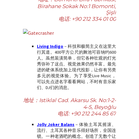
Birahane Sokak No:1 Bomonti,
Şişli
电话:
+90 212 334 01 00
Living Indigo
－科技和极简主义在这里大
行其道。400平方公尺的舞池可容纳约600
人。虽然装潢简单，但它各种壮观的灯光
秀弥补了这点、视觉效果仍然丰富。最先
进的硬体系统加上现代投影，让你有另类
多元的视觉体验。为了享受Live Music，
可以先点进名字看看网站，不时有音乐家
们、DJ们的消息。
地址：Istiklal Cad. Akarsu Sk. No:1-2-
4-5, Beyoğlu
电话:
+90 212 244 85 67
Jolly Joker Balans
－体验土耳其摇滚、
流行、土耳其各种音乐得好场所，全国连
锁。一种老酒吧的概念。创造了无数个让