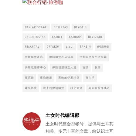
BARLAR SOKAĞI
BEŞIKTAŞ
BEYOĞLU
CADDEBOSTAN
KADIFE
KADIKÖY
NEVIZADE
NIŞANTAŞI
ORTAKÖY
ŞIŞLI
TAKSIM
伊斯坦堡
伊斯坦堡夜店
伊斯坦堡夜店清单
伊斯坦堡夜生活推荐
伊斯坦堡市中心
伊斯坦堡独立大道
古蹟
夜店
夜店街
夜晚娱乐
夜晚的伊斯坦堡
夜生活
建筑历史
晚上的伊斯坦堡
独立大道
马尔马拉海地区
土女时代编辑部
土女时代整合型帐号，提供与土耳其
相关、多元丰富的文章，给认识土耳