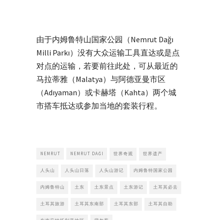
由于内姆鲁特山国家公园（Nemrut Dağı
Milli Parkı）没有大众运输工具直达或是点
对点的运输，若要前往此处，可从最近的
马拉蒂雅（Malatya）与阿德亚曼市区
（Adıyaman）或卡赫塔（Kahta）两个城
市搭车抵达或参加当地的套装行程。
NEMRUT
NEMRUT DAĞI
世界奇观
世界遗产
人头山
人头山日落
人头山游记
内姆鲁特国家公园
内姆鲁特山
土东
土东景点
土东游记
土耳其必去
土耳其旅游
土耳其东南部
土耳其东部
土耳其自助