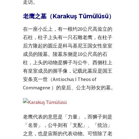
走访。
老鹰之墓（Karakuş Tümülüsü）
在一座小丘上，有一根约20公尺高耸立的
石柱，柱子上头有一只石雕老鹰，在柱子
后方隆起的圆丘是科马基尼王国女性皇室
成员的陵墓。陵墓东侧是10公尺高的石
柱，上头的动物是狮子与公牛、西侧柱上
有皇室成员的握手像，记载此墓应是国王
安条克一世（Antiochus I Theos of
Commagene ）的皇后、公主与孙女的墓。
老鹰代表的意思是「力量」，而狮子则是
「名誉」，公牛则有「支配」、「统治」
之意，也是宙斯的代表动物。可惜除了老