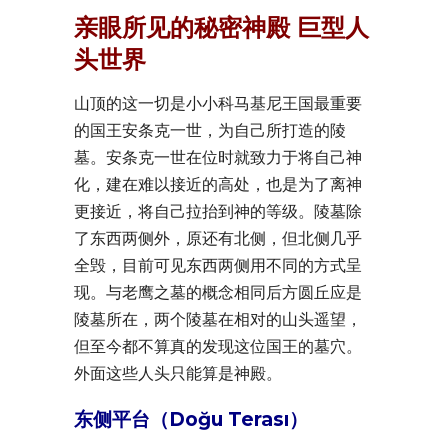
亲眼所见的秘密神殿 巨型人
头世界
山顶的这一切是小小科马基尼王国最重要
的国王安条克一世，为自己所打造的陵
墓。安条克一世在位时就致力于将自己神
化，建在难以接近的高处，也是为了离神
更接近，将自己拉抬到神的等级。陵墓除
了东西两侧外，原还有北侧，但北侧几乎
全毁，目前可见东西两侧用不同的方式呈
现。与老鹰之墓的概念相同后方圆丘应是
陵墓所在，两个陵墓在相对的山头遥望，
但至今都不算真的发现这位国王的墓穴。
外面这些人头只能算是神殿。
东侧平台（Doğu Terası）