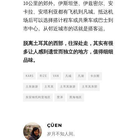
10公里的郊外。伊斯坦堡、伊兹密尔、安
卡拉、安塔利亚都有飞机到凡城。抵达机
场后可以选择搭计程车或共乘车或巴士到
市中心。从邻近城市的话就是搭客运。
脱离土耳其的西部，往深处走，其实有很
多让人感到遗世而独立的地方，值得细细
品味。
KARS
RIZE
VAN
凡城
凡湖
卡尔斯
土东旅游
土耳其
土耳其旅游
土耳其东部
东安纳托利亚地区
里泽
黑海地区
ÇÜEN
岁月不知人间。