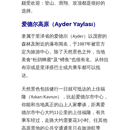
颇受欢迎：登山、滑翔、攻顶都是很好的
选择。
爱德尔高原（Ayder Yaylası）
隶属于里泽省的爱德尔（Ayder）以茂密的
森林及附近的瀑布闻名，于1987年被官方
定为旅游中心。除了天然景色之外，当地
美食“杜鹃蜂蜜”及“鳟鱼”也很有名。从特拉
布宗或是里泽搭巴士或共乘车都可以抵
达。
天然景色包括健行一日就可抵达的上佳福
隆（Yukarı Kavrun），比起爱德尔市中心，
你能和当地真正的山上人家攀谈，距离爱
德尔市中心大约11公里的上佳福隆，有共
乘车经过，走路大约需要花3小时。往其他
高原景地的公共交通通常只在旅游旺季