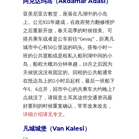
阿克达玛岛（Akdamar Adası）
亚美尼亚古教堂，座落在凡湖中的小岛
上。公元921年建成，在政府努力翻修维护
之后重新开放，春天花季的时候很美。可
搭共乘车或者是公车前往“Gevaş”，距离凡
城市中心有50公里远的码头。搭每小时一
班的公共渡船或是租私人船到湖中间的小
岛，船程大概35分钟单趟，10月之后因为
天候状况没有固定的。回程的公共船通常
在抵达岛上的1小时后起程，最后一班船下
午5、6点开，回市中心的共乘车大约晚上7
点就没了，请留意土耳其这些交通资讯最
好要到的时候重复确认，常常改来改去，
详细介绍请见专文
。
凡城城堡（Van Kalesi）