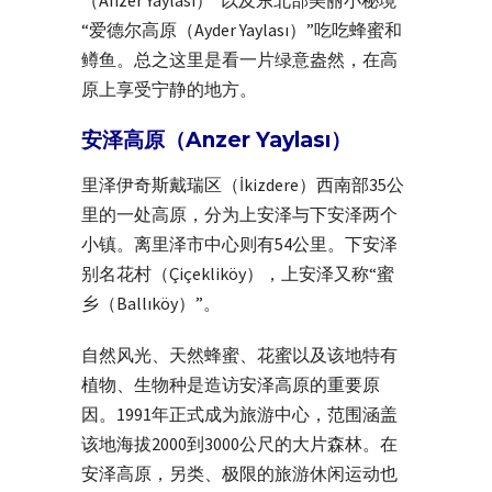
“爱德尔高原（Ayder Yaylası）”吃吃蜂蜜和
鳟鱼。总之这里是看一片绿意盎然，在高
原上享受宁静的地方。
安泽高原（Anzer Yaylası）
里泽伊奇斯戴瑞区（İkizdere）西南部35公
里的一处高原，分为上安泽与下安泽两个
小镇。离里泽市中心则有54公里。下安泽
别名花村（Çiçekliköy），上安泽又称“蜜
乡（Ballıköy）”。
自然风光、天然蜂蜜、花蜜以及该地特有
植物、生物种是造访安泽高原的重要原
因。1991年正式成为旅游中心，范围涵盖
该地海拔2000到3000公尺的大片森林。在
安泽高原，另类、极限的旅游休闲运动也